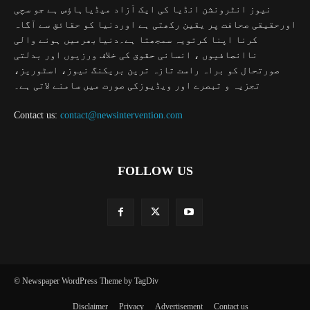
نیوز انٹرونشن انڈیا کی ایک آزاد میڈیاہاؤس ہے جو سچی
اورحقیقی صحافت پر یقین رکھتی ہے اوردنیا کو حقائق سے آگاہ
کرنا اپنا کرتویہ سمجھتا ہے۔دنیابھرمیں ہونے والی
ناانصافیوں ، انسانی حقوق کی خلاف ورزیوں اور بدلتی
صورتحال کو براہ راست تازہ ترین بریکنگ نیوز، اسٹوریز،
تجزیہ و تبصرے اور ویڈیوزکی صورت میں سامنے لاتی ہے۔
Contact us:
contact@newsintervention.com
FOLLOW US
© Newspaper WordPress Theme by TagDiv
Disclaimer
Privacy
Advertisement
Contact us