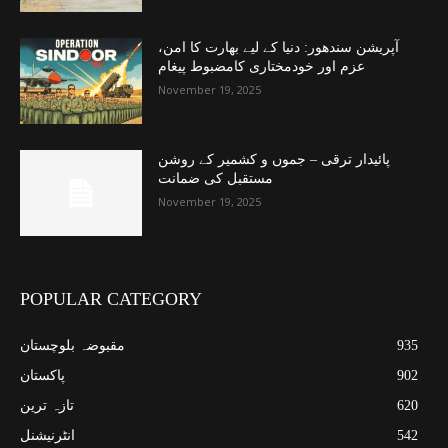
آپریشن سندھور: دنیا کے لیے بھارت کا امن،
عزم اور خودمختاری کامضبوط پیغام
November 19, 2025
پائیدار ترقی – جموں و کشمیر کے روشن
مستقبل کی ضمانت
November 19, 2025
POPULAR CATEGORY
935
مقبوضہ بلوچستان
902
پاکستان
620
تازہ ترین
542
انٹرنیشنل