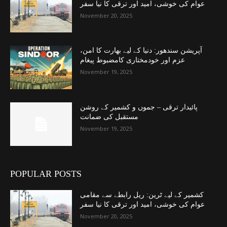
عوام کی خوشی، امید اور ترقی کا نیا سفر
November 20, 2025
آپریشن سندھور: دنیا کے لیے بھارت کا امن،
عزم اور خودمختاری کامضبوط پیغام
November 19, 2025
پائیدار ترقی – جموں و کشمیر کے روشن
مستقبل کی ضمانت
November 19, 2025
POPULAR POSTS
کشمیر کے لیے ٹرین: ریل رابطے سے مقامی
عوام کی خوشی، امید اور ترقی کا نیا سفر
November 20, 2025