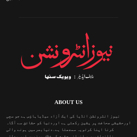
ABOUT US
نیوز انٹرونشن انڈیا کی ایک آزاد میڈیاہاؤس ہے جو سچی
اورحقیقی صحافت پر یقین رکھتی ہے اوردنیا کو حقائق سے آگاہ
کرنا اپنا کرتویہ سمجھتا ہے۔دنیابھرمیں ہونے والی
ناانصافیوں ، انسانی حقوق کی خلاف ورزیوں اور بدلتی