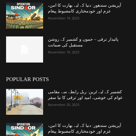
آپریشن سندھور: دنیا کے لیے بھارت کا امن،
عزم اور خودمختاری کامضبوط پیغام
November 19, 2025
پائیدار ترقی – جموں و کشمیر کے روشن
مستقبل کی ضمانت
November 19, 2025
POPULAR POSTS
کشمیر کے لیے ٹرین: ریل رابطے سے مقامی
عوام کی خوشی، امید اور ترقی کا نیا سفر
November 20, 2025
آپریشن سندھور: دنیا کے لیے بھارت کا امن،
عزم اور خودمختاری کامضبوط پیغام