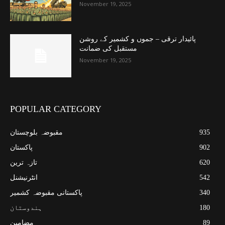
November 19, 2025
پائیدار ترقی – جموں و کشمیر کے روشن
مستقبل کی ضمانت
November 19, 2025
POPULAR CATEGORY
935
مقبوضہ بلوچستان
902
پاکستان
620
تازہ ترین
542
انٹرنیشنل
340
پاکستانی مقبوضہ کشمیر
180
ہندوستان
89
مضامین