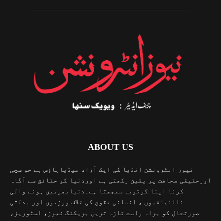
ABOUT US
نیوز انٹرونشن انڈیا کی ایک آزاد میڈیاہاؤس ہے جو سچی
اورحقیقی صحافت پر یقین رکھتی ہے اوردنیا کو حقائق سے آگاہ
کرنا اپنا کرتویہ سمجھتا ہے۔دنیابھرمیں ہونے والی
ناانصافیوں ، انسانی حقوق کی خلاف ورزیوں اور بدلتی
صورتحال کو براہ راست تازہ ترین بریکنگ نیوز، اسٹوریز،