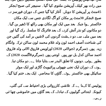
میں رات بھر کیلئے آپریشن ملتوی کیا گیا۔ سنیچر کی صبح7بجکر
45منٹ پر آپریشن کا دوبارہ آغاز کیا گیا جس کے دوران فورسز نے
صبح 8بجکر 30منٹ پر مکان کو آگ لگادی جس سے ایک مکان
خاکستر ہوا جبکہ بعد میں ایک اور مکان بھی راکھ کا ڈھیر بن گیا۔
دو مکانوں کو نذر آتش کرنے کے بعد فائرنگ کا سلسلہ رک گیا اور
بعد میں ملبے سے دو دہشت گردوں کی لاشیں بر آمد کی گئیں جن
کی شناخت آصف احمد لون ولد غلام محمد لون ساکن ترکہ وانگام
زینہ پورہ(سرگرم 2جولائی 2020) اوراویس فاروق الائی ولد فاروق
احمد ساکن کدل بل نور پورہ اونتی پورہ(سرگرم8اگست 2020) کے
بطور ہوئی۔دونوں کا تعلق البدر سے بتایا جاتا ہے۔دو مکان تباہ
ہونے کے دوران ایک نجی چھوٹی پرائیویٹ گاڑی اور ایک موٹر
سائیکل بھی خاکستر ہوئے۔گاؤں کا محاصرہ ایک بجے ختم کیا گیا۔
پولیس کا کہنا ہے کہ تلاشی کارروائی بڑی احتیاط سے کی گئی،
کیونکہ ابتدائی گولیوں کے تبادلے کے بعد گاؤں میں خاموشی چھا ئی
رہی۔