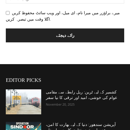
میرے براؤزر میں میرا نام، ای میل، اور ویب سائٹ محفوظ کریں
اگلا وقت میں تبصرہ کریں.
EDITOR PICKS
کشمیر کے لیے ٹرین: ریل رابطے سے مقامی
عوام کی خوشی، امید اور ترقی کا نیا سفر
November 20, 2025
آپریشن سندھور: دنیا کے لیے بھارت کا امن،