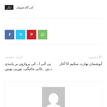
کنی گام شوپیان
ٹیگز
اگلا مضمون
گزشتہ مضمون
آیوشمان بھارت سکیم کا آغاز
پی آئی اے کی پروازوں پر پابندی
نہیں ہٹائی جائیگی، یورپی یونین