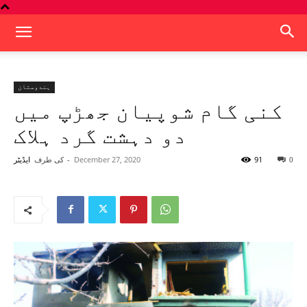
ہندوستان
کنی گام شوپیان جھڑپ میں
دو دہشت گرد ہلاک
91
December 27, 2020
-
کی طرف
0
ایڈیٹر