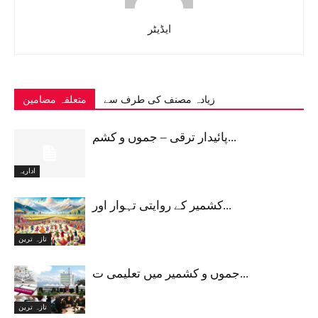
ایڈیٹر
زیادہ مصنف کی طرف سے
متعلقہ مضامین
پائیدار ترقی – جموں و کشم...
اداریہ
کشمیر کے روایتی تہوار اور...
تازہ ترین
جموں و کشمیر میں تعلیمی ت...
تازہ ترین