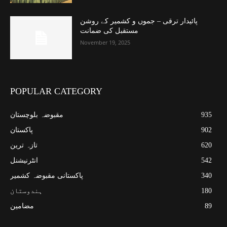
پائیدار ترقی – جموں و کشمیر کے روشن
مستقبل کی ضمانت
November 19, 2025
POPULAR CATEGORY
935
مقبوضہ بلوچستان
902
پاکستان
620
تازہ ترین
542
انٹرنیشنل
340
پاکستانی مقبوضہ کشمیر
180
ہندوستان
89
مضامین