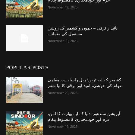
عزم اور خودمختاری کامضبوط پیغام
November 19, 2025
پائیدار ترقی – جموں و کشمیر کے روشن
مستقبل کی ضمانت
November 19, 2025
POPULAR POSTS
کشمیر کے لیے ٹرین: ریل رابطے سے مقامی
عوام کی خوشی، امید اور ترقی کا نیا سفر
November 20, 2025
آپریشن سندھور: دنیا کے لیے بھارت کا امن،
عزم اور خودمختاری کامضبوط پیغام
November 19, 2025