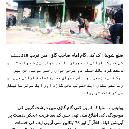
ضلع شوپیان کے کنی گام امام صاحب گاؤں میں قریب 18گھنٹے
کی معرکہ آرائی کے دوران البدر مجاہدین سے وابستہ دو
دہشت گرد ہلاک جبکہ دو فوجی جوان زخمی ہوئے، جن میں
ایک شدید زخمی ہوا۔اس دوران مسلح تصادم آرائی میں دو
رہائشی مکان ایک چھوٹی نجی گاڑی اور ایک موٹر سائیکل
جل کر خاکستر ہوئے۔
پولیس نے بتایا کہ انہیں کنی گام گاؤں میں دہشت گروں کی
موجودگی کی اطلاع ملی تھی جس کے بعد قریب 4بجکر 15منٹ پر
آپریشن کیلئے 44آر آر اور 178بٹالین سی آر پی ایف کی خدمات