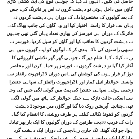
حاصل کی گئیں۔ انہوں نے کہا کہ جونہی فوج کی ایک گشتی گاڑی
گاؤں میں داخل ہوئی تو دہشت گروں نے اس پر فائرنگ کی، جس
کے بعد گولیوں کے مختصرتبادلے کے دوران ہی دہشت گردوں نے
یہاں سے فرار کا راستہ اختیار کیا اور وہ گاؤں کی جانب بھاگ گئے۔
فائرنگ کے دوران ہی فورسز کی بھاری تعداد یہاں گئی تھی جنہوں
نے دہشت گردوں کا تعاقب کیا اور گاؤں کو سیل کردیا۔فورسز نے
سبھی راستوں کی ناکہ بندی کر کے لوگوں کو اپنے گھروں میں ہی
رہنے کیلئے کہا۔شام دیر گئے جونہی گھر گھر تلاشی کارروائی کا
آغاز کیا گیا تو دہشت گردوں نے فورسز پر حملہ کردیا اور محاصرہ
توڑ کر فرار ہونے کی کوشش کی۔اس دوران 23راجپوت رائفلز سے
وابستہ حوالدار انیل کمار اور 21راجپورت رائفلز کے سپاہی جتندرا
زخمی ہوئے۔ سپاہی جتندرا کی پیٹ میں گولی لگی جس کی وجہ
سے اسکی حالت نازک ہے، جبکہ حوالدار کے ہاتھ میں گولی لگی
تھی۔چنانچہ آپریشن روک دیا گیا اور گاؤں میں موجود2 دہشت
گردوں کو ڈھونڈ نکالنے کیلئے ہر طرف روشنی کا انتظام کیا گیا۔
رات کے قریب 10بجے طرفین کے دوران گولیوں کا ایک بار پھر تبادلہ
ہوا، جو ایک گھنٹہ تک جاری رہا،جس کے دوران ایک دہشت گرد
مارا گیا،لیکن پولیس نے جمعہ کی شب اسکی تصدیق نہیں کی۔بعد