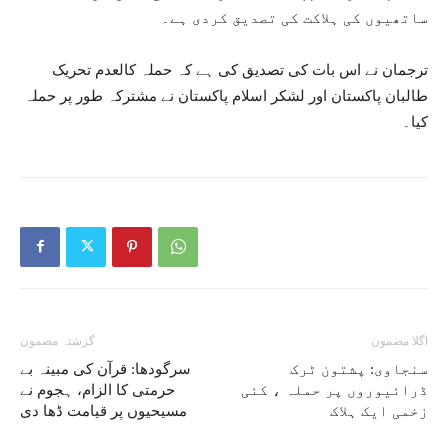
ساتھیوں کی ہلاکت کی تصدیق کردی ہے۔
ترجمان نے اس بات کی تصدیق کی ہے کہ حملہ کالعدم تحریک
طالبان پاکستان اور لشکر اسلام پاکستان نے مشترکہ طور پر حملہ
کیا۔
اگلا مضمون
گزشتہ مضمون
سنجاوی: پشتون ٹرک
سرگودھا: قرآن کی مبینہ بے
ڈرائیوروں پر حملہ ، کئی
حرمتی کا الزام، ہجوم نے
زخمی ایک ہلاک
مسیحیوں پر قیامت ڈھا دی