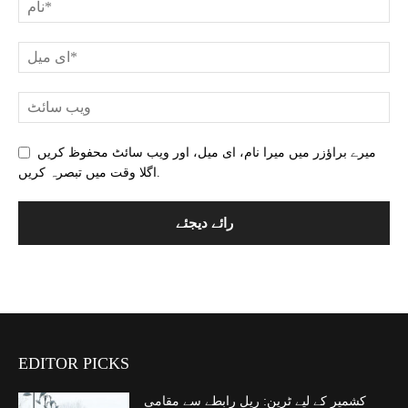
میرے براؤزر میں میرا نام، ای میل، اور ویب سائٹ محفوظ کریں
اگلا وقت میں تبصرہ کریں.
EDITOR PICKS
کشمیر کے لیے ٹرین: ریل رابطے سے مقامی