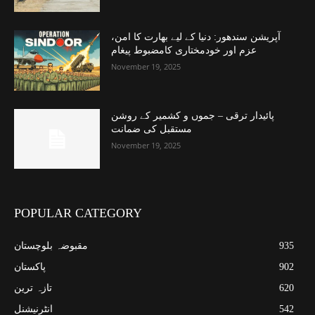
آپریشن سندھور: دنیا کے لیے بھارت کا امن،
عزم اور خودمختاری کامضبوط پیغام
November 19, 2025
پائیدار ترقی – جموں و کشمیر کے روشن
مستقبل کی ضمانت
November 19, 2025
POPULAR CATEGORY
935
مقبوضہ بلوچستان
902
پاکستان
620
تازہ ترین
542
انٹرنیشنل