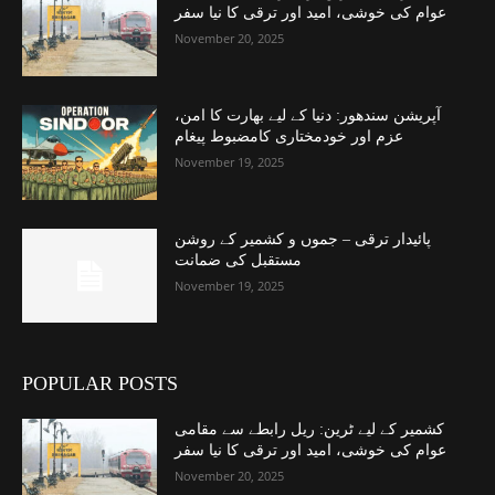
عوام کی خوشی، امید اور ترقی کا نیا سفر
November 20, 2025
آپریشن سندھور: دنیا کے لیے بھارت کا امن،
عزم اور خودمختاری کامضبوط پیغام
November 19, 2025
پائیدار ترقی – جموں و کشمیر کے روشن
مستقبل کی ضمانت
November 19, 2025
POPULAR POSTS
کشمیر کے لیے ٹرین: ریل رابطے سے مقامی
عوام کی خوشی، امید اور ترقی کا نیا سفر
November 20, 2025