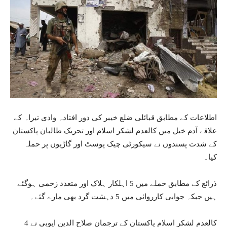
اطلاعات کے مطابق قبائلی ضلع خیبر کی دور افتادہ وادی تیراہ کے
علاقے آدم خیل میں کالعدم لشکر اسلام اور تحریک طالبان پاکستان
کے شدت پسندوں نے سیکورٹی چیک پوسٹ اور گاڑیوں پر حملہ
کیا۔
ذرائع کے مطابق حملے میں 5 اہلکار ہلاک اور متعدد زخمی ہوگئے
ہیں جبکہ جوابی کارروائی میں 5 دہشت گرد بھی مارے گئے۔
کالعدم لشکر اسلام پاکستان کے ترجمان صلاح الدین ایوبی نے 4