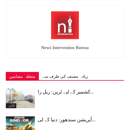
News Intervention Bureau
زیادہ مصنف کی طرف سے
متعلقہ مضامین
کشمیر کے لیے ٹرین: ریل را...
اداریہ
آپریشن سندھور: دنیا کے لی...