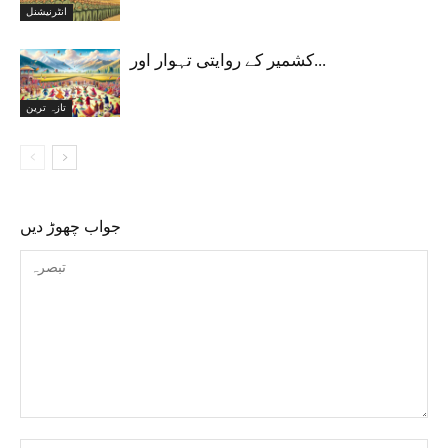
انٹرنیشنل
کشمیر کے روایتی تہوار اور...
تازہ ترین
جواب چھوڑ دیں