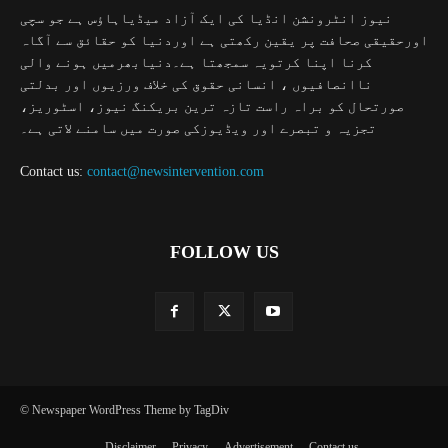
نیوز انٹرونشن انڈیا کی ایک آزاد میڈیاہاؤس ہے جو سچی
اورحقیقی صحافت پر یقین رکھتی ہے اوردنیا کو حقائق سے آگاہ
کرنا اپنا کرتویہ سمجھتا ہے۔دنیابھرمیں ہونے والی
ناانصافیوں ، انسانی حقوق کی خلاف ورزیوں اور بدلتی
صورتحال کو براہ راست تازہ ترین بریکنگ نیوز، اسٹوریز،
تجزیہ و تبصرے اور ویڈیوزکی صورت میں سامنے لاتی ہے۔
Contact us:
contact@newsintervention.com
FOLLOW US
© Newspaper WordPress Theme by TagDiv
Disclaimer
Privacy
Advertisement
Contact us