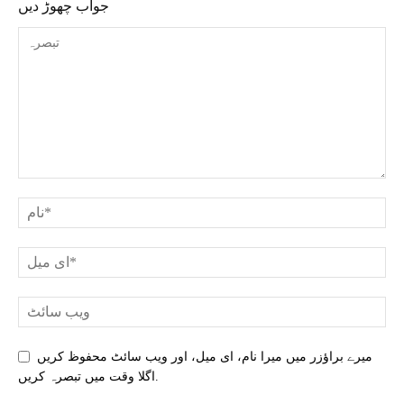
جواب چھوڑ دیں
میرے براؤزر میں میرا نام، ای میل، اور ویب سائٹ محفوظ کریں
اگلا وقت میں تبصرہ کریں.