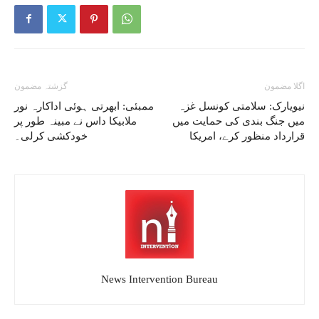
اگلا مضمون
گزشتہ مضمون
نیویارک: سلامتی کونسل غزہ
ممبئی: ابھرتی ہوئی اداکارہ نور
میں جنگ بندی کی حمایت میں
ملابیکا داس نے مبینہ طور پر
قرارداد منظور کرے، امریکا
خودکشی کرلی۔
News Intervention Bureau