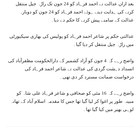
بعد ازاں عدالت نے احمد فرہاد کو 24 جون تک راڑہ جیل منتقل
کرنے کی ہدایت دیتے ہوئے احمد فرہاد کو 24 جون کو دوبارہ
عدالت کے سامنے پیش کرنے کا حکم دے دیا۔
عدالتی حکم پر شاعر احمد فرہاد کو پولیس کی بھاری سیکیورٹی
میں راڑہ جیل منتقل کر دیا گیا۔
واضح رہے کہ 4 جون کو آزاد کشمیر کے دارالحکومت مظفرآباد کی
انسداد دہشت گردی کی عدالت نے شاعر احمد فرہاد کی
درخواست ضمانت مسترد کر دی تھی۔
واضح رہے کہ 16 مئی کو صحافی و شاعر فرہاد علی شاہ کو
مبینہ طور پر اغوا کر لیا گیا تھا جس کا مقدمہ اسلام آباد کے تھانہ
لوہی بھیر میں کیا گیا تھا۔