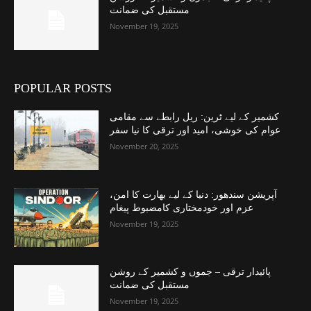
مستقبل کی ضمانت
November 19, 2025
POPULAR POSTS
کشمیر کے لیے ٹرین: ریل رابطے سے مقامی
عوام کی خوشی، امید اور ترقی کا نیا سفر
November 20, 2025
آپریشن سندھور: دنیا کے لیے بھارت کا امن،
عزم اور خودمختاری کامضبوط پیغام
November 19, 2025
پائیدار ترقی – جموں و کشمیر کے روشن
مستقبل کی ضمانت
November 19, 2025