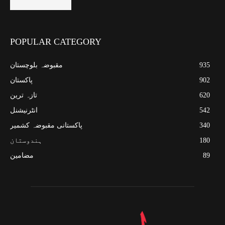
POPULAR CATEGORY
935
مقبوضہ بلوچستان
902
پاکستان
620
تازہ ترین
542
انٹرنیشنل
340
پاکستانی مقبوضہ کشمیر
180
ہندوستان
89
مضامین