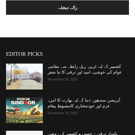
EDITOR PICKS
کشمیر کے لیے ٹرین: ریل رابطے سے مقامی
عوام کی خوشی، امید اور ترقی کا نیا سفر
November 20, 2025
آپریشن سندھور: دنیا کے لیے بھارت کا امن،
عزم اور خودمختاری کامضبوط پیغام
November 19, 2025
پائیدار ترقی – جموں و کشمیر کے روشن