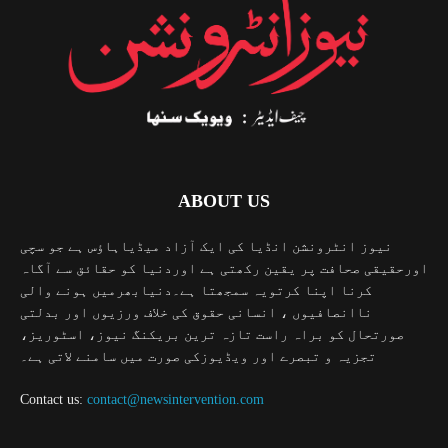
ABOUT US
نیوز انٹرونشن انڈیا کی ایک آزاد میڈیاہاؤس ہے جو سچی
اورحقیقی صحافت پر یقین رکھتی ہے اوردنیا کو حقائق سے آگاہ
کرنا اپنا کرتویہ سمجھتا ہے۔دنیابھرمیں ہونے والی
ناانصافیوں ، انسانی حقوق کی خلاف ورزیوں اور بدلتی
صورتحال کو براہ راست تازہ ترین بریکنگ نیوز، اسٹوریز،
تجزیہ و تبصرے اور ویڈیوزکی صورت میں سامنے لاتی ہے۔
Contact us:
contact@newsintervention.com