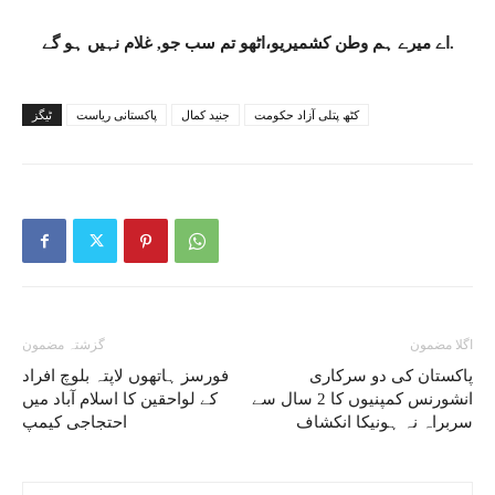
اے میرے ہم وطن کشمیریو،اٹھو تم سب جو, غلام نہیں ہو گے.
کٹھ پتلی آزاد حکومت
جنید کمال
پاکستانی ریاست
ٹیگز
اگلا مضمون
گزشتہ مضمون
پاکستان کی دو سرکاری
فورسز ہاتھوں لاپتہ بلوچ افراد
انشورنس کمپنیوں کا 2 سال سے
کے لواحقین کا اسلام آباد میں
سربراہ نہ ہونیکا انکشاف
احتجاجی کیمپ