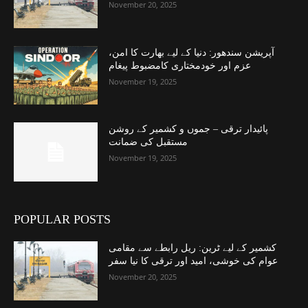
November 20, 2025
آپریشن سندھور: دنیا کے لیے بھارت کا امن،
عزم اور خودمختاری کامضبوط پیغام
November 19, 2025
پائیدار ترقی – جموں و کشمیر کے روشن
مستقبل کی ضمانت
November 19, 2025
POPULAR POSTS
کشمیر کے لیے ٹرین: ریل رابطے سے مقامی
عوام کی خوشی، امید اور ترقی کا نیا سفر
November 20, 2025