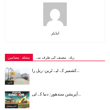
ایڈیٹر
زیادہ مصنف کی طرف سے
متعلقہ مضامین
کشمیر کے لیے ٹرین: ریل را...
اداریہ
آپریشن سندھور: دنیا کے لی...
انٹرنیشنل