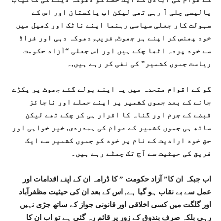
پالیسی چلی آ رہی تھی لیکن اب پاکستان اور اس کے
سہولت کار جعلی سیاسی رہنما اپنے ناٹک اور کھیل میں
خود پھنس کر اپنے ہر جھوٹ, فریب, دھوکہ دہی اور فراڈ
سے خود پردہ اٹھا چکے ہیں اور اس جعلی “آزاد حکومت
ریاست جموں کشمیر” کی نفی کر رہے ہیں,۔
گو کے اقوام متحدہ میں یہ اپنے بولے گئے جھوٹ پر پکڑے
جانے کے بعد جموں کشمیر پر اپنے حملے اور ناجائز
قبضے کے جرم اور گناہ کا اقرار ہی کر چکے تھے لیکن
ساتھ ہی جموں کشمیر کے عوام کی ہمدردی, خیر خواہی اور
حق خود ارادیت کے نام پر خود کو جموں کشمیر سے ایک
فریق کی حیثیت سے آج تک چمٹے رہے ہیں۔
اب جبکہ ان کا” آزاد حکومت ” کا ڈرامہ ان کے اپنے اقدامات اور
عمل سے بے نقاب ہو گیا ہے, اس کے بعد ان کی حیثیت مظفرآباد
اور گلگت میں کسی اخلاقی اور قانونی جواز کے ساتھ جڑی نہیں
رہی بلکہ صرف بندوق کے زور پر قائم رہ گئی ہے تو اب ان کا