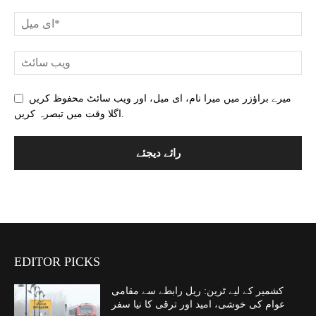
میرے براؤزر میں میرا نام، ای میل، اور ویب سائٹ محفوظ کریں
اگلا وقت میں تبصرہ کریں.
EDITOR PICKS
کشمیر کے لیے ٹرین: ریل رابطے سے مقامی
عوام کی خوشی، امید اور ترقی کا نیا سفر