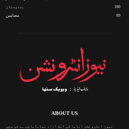
180
ہندوستان
89
مضامین
ABOUT US
نیوز انٹرونشن انڈیا کی ایک آزاد میڈیاہاؤس ہے جو سچی