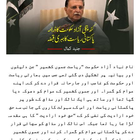
نام نہاد آزاد حکومت “ریاست جموں کشمیر ” جن دلیلوں
اور بیانیہ پر تشکیل دی گئی تھی جس میں بھارتی ریاست
اور حکومت کو غاصب اور جارحانہ قرار دے کر کے, اپنے
عوام کو گمراہ اور جموں کشمیر کے عوام کو دھوکہ دیا
گیا تھا اور ساتھ ہی ایک ناٹک اور مذاق کے طور پر
پاکستانی ریاست اور اس کے سہولت کاروں کی جانب سے حق
خود ارادیت کی نفی کر کے “حق خود ارادیت ” کا ہی مقدمہ
لڑا جا رہا تھا جبکہ اس ناٹک اور مذاق کو سچائی قرار
دے کر پاکستانی عوام کو گمراہ کرنے اور جموں کشمیر
کے عوام کی آبادی کے ایک حصے کو دھوکہ دینے کی کامیاب