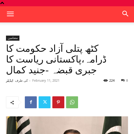
مضامین
کٹھ پتلی آزاد حکومت کا
ڈرامہ،پاکستانی ریاست کا
جبری قبضہ -جنید کمال
224
February 11, 2021
-
کی طرف
0
ایڈیٹر