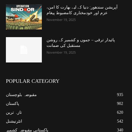
آپریشن سندھور: دنیا کے لیے بھارت کا امن،
عزم اور خودمختاری کامضبوط پیغام
November 19, 2025
پائیدار ترقی – جموں و کشمیر کے روشن
مستقبل کی ضمانت
November 19, 2025
POPULAR CATEGORY
935
مقبوضہ بلوچستان
902
پاکستان
620
تازہ ترین
542
انٹرنیشنل
340
پاکستانی مقبوضہ کشمیر