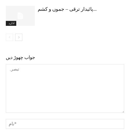
پائیدار ترقی – جموں و کشم...
اداریہ
جواب چھوڑ دیں