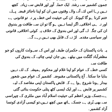
جموں کشمیر سے رشتہ ایک حملہ آور اور قابض سے زیادہ کچھ
نہیں رہا اس لئے آنے والے وقتوں میں ان کو اپنا ناجائز قبضہ پہلے
ختم کرنا ہو گا کیونکہ ان کی حیثیت اس خطے پر نہ تو قانونی ہے
اور نہ ہی اخلاقی, اگر ایسا نہیں ہو گا تو ان سے طاقت ور بندوق
ان کی جگہ لے گی اور اس بندوق کے خلاف یہ کوئی اخلاقی, قانونی
اور سیاسی مقدمہ لڑ نے کے قابل بھی نہیں رہے گے۔
یہ بات پاکستان کے حکمران طبقے اور اس کے سہولت کاروں کو جو
مظفرآباد گلگت میں بیٹھے ہیں جان لینی چائیے کے بندوق کی
طاقت سے
کسی خطے کے عوام کو اپنا غلام اور محکوم ہمیشہ کے لئے نہیں
بنایا جا سکتا۔ آج پاکستانی مقبوضہ کشمیر کے عوام میں شعور
بیدار ہونا شروع ہوا ہے کہ قابض پاکستان اپنی مقاصد کے لیے
کشمیر پر قابض ہے اور ایک ایسی کٹھ پتلی حکومت بنائی گئی
ہے،جسکے وزیر اعظم کی حیثیت اسلام آباد میں ملٹری کے چپراسی
سے بھی بُری ہے جسکے ہاتھ میں کچھ نہیں،تو کیسی آزادی کونسا
آزاد کشمیر۔