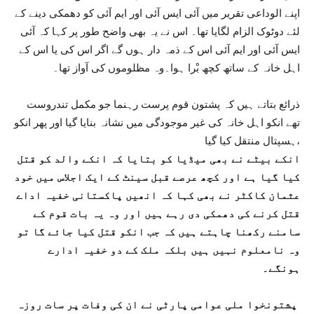
اپنے الوداعی تقریر میں آئی ایس آئی اور ایم آئی کو دھمکی دینے کے
لئے دوٹوک الزام لگایا تھا۔ اس نے یہ بھی واضح طور پر کہا کہ آئی
ایس آئی اور ایم آئی اس کے ذمہ دار ہوں گے اگر اس کی یا اس کے
اہل خانہ کے ساتھ کچھ بْرا ہوا۔وہ مظلوموں کی آواز تھا۔
ذرائع بتاتے ہیں کہ پشتون قوم پرست رہنما جو مکمل تندروست
تھے انکو اہل خانہ کی غیر موجودگی میں نشانہ بنایا گیا اور پھر انکو
ہسپتال منتقل کیا گیا،
انکے بیٹے نے بھی میڈیا کو بتایا کہ انکے والد کو قتل
کیا گیا ہے اور کچھ عرصے قبل سینٹ کے ایک اجلاس میں خود
عثمان کاکٹر نے بھی کہا کہ انھیں پاکستانی خفیہ اداے
قتل کرنے کی دھمکی دی رہے ہیں اور وہ یہ بات قوم کے
سامنے رکھنا چاہتے ہیں کہ جب انکو قتل کیا جائے گا تو
وہ نامعلوم نہیں ہیں بلکہ ملک کے دو خفیہ ادارے
ہونگے۔
پشتونخوا ملی عوامی پارٹی نے ان کی وفات پر سات روزہ