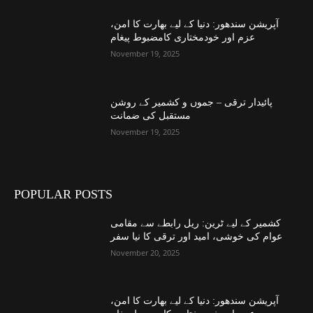
آپریشن سندھور: دنیا کے لیے بھارت کا امن،
عزم اور خودمختاری کامضبوط پیغام
November 19, 2025
پائیدار ترقی – جموں و کشمیر کے روشن
مستقبل کی ضمانت
November 19, 2025
POPULAR POSTS
کشمیر کے لیے ٹرین: ریل رابطے سے مقامی
عوام کی خوشی، امید اور ترقی کا نیا سفر
November 20, 2025
آپریشن سندھور: دنیا کے لیے بھارت کا امن،