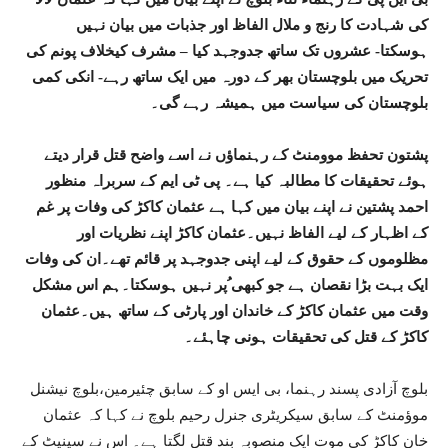
کی شہادت کا رنج و ملال الفاظ اور جذبات میں بیان نہیں
ہوسکتا- عشروں تک ساتھ جدوجہد کیا – مشرف کیخلاف پونم کی
تحریک میں بلوچستان بھر کے دورہ میں ایک ساتھ رہے- انکی کمی
بلوچستان کی سیاست میں ہمیشہ رہے گی۔
پشتون تحفظ موومنٹ کے رہنماؤں نے اسے واضح قتل قرار دیتے
ہوئے تحقیقات کا مطالبہ کیا ہے۔ پی ٹی ایم کے سربراہ منظور
احمد پشتین نے اپنے بیان میں کہا ہے عثمان کاکڑ کی وفات پر غم
کے اظہار کے لیے الفاظ نہیں۔عثمان کاکڑ اپنے نظریات اور
مظلوموں کے حقوق کے لیے اپنی جدوجہد پر قائم تھے۔ان کی وفات
ایک بہت بڑا نقصان ہے جو کبھی ُپر نہیں ہوسکتا۔ہم اس مشکل
وقت میں عثمان کاکڑ کے خاندان اور پارٹی کے ساتھ ہیں۔عثمان
کاکڑ کے قتل کی تحقیقات ہونی چاہئے۔
بلوچ آزادی پسند رہنما، بی ایس او کے سابق چئیرمین،بلوچ نیشنل
موؤمنٹ کے سابق سیکریٹری جنرل رحیم بلوچ نے کہا کہ عثمان
خان کاکڑ کی موت ایک منصوبہ بند قتل لگتا ہے۔ اس نے سینیٹ کے