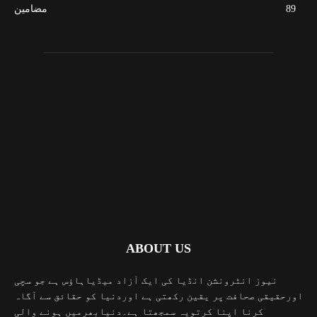
89
مضامین
ABOUT US
نیوز انٹرونشن انڈیا کی ایک آزاد میڈیاہاؤس ہے جو سچی
اورحقیقی صحافت پر یقین رکھتی ہے اوردنیا کو حقائق سے آگاہ
کرنا اپنا کرتویہ سمجھتا ہے۔دنیابھرمیں ہونے والی