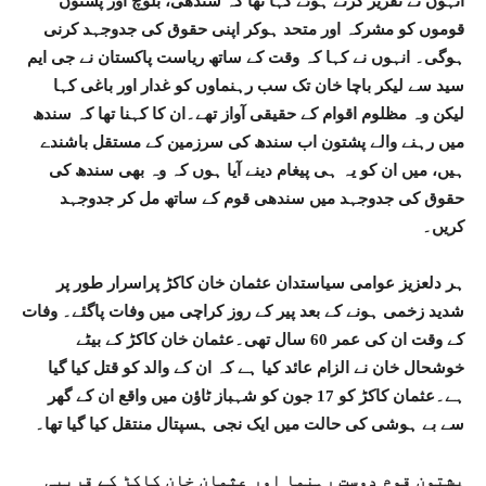
انہوں نے تقریر کرتے ہوئے کہا تھا کہ سندھی، بلوچ اور پشتون
قوموں کو مشرکہ اور متحد ہوکر اپنی حقوق کی جدوجہد کرنی
ہوگی۔ انہوں نے کہا کہ وقت کے ساتھ ریاست پاکستان نے جی ایم
سید سے لیکر باچا خان تک سب رہنماوں کو غدار اور باغی کہا
لیکن وہ مظلوم اقوام کے حقیقی آواز تھے۔ان کا کہنا تھا کہ سندھ
میں رہنے والے پشتون اب سندھ کی سرزمین کے مستقل باشندے
ہیں، میں ان کو یہ ہی پیغام دینے آیا ہوں کہ وہ بھی سندھ کی
حقوق کی جدوجہد میں سندھی قوم کے ساتھ مل کر جدوجہد
کریں۔
ہر دلعزیز عوامی سیاستدان عثمان خان کاکڑ پراسرار طور پر
شدید زخمی ہونے کے بعد پیر کے روز کراچی میں وفات پاگئے۔ وفات
کے وقت ان کی عمر 60 سال تھی۔عثمان خان کاکڑ کے بیٹے
خوشحال خان نے الزام عائد کیا ہے کہ ان کے والد کو قتل کیا گیا
ہے۔عثمان کاکڑ کو 17 جون کو شہباز ٹاؤن میں واقع ان کے گھر
سے بے ہوشی کی حالت میں ایک نجی ہسپتال منتقل کیا گیا تھا۔
پشتون قوم دوست رہنما اور عثمان خان کاکڑ کے قریبی