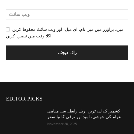
میرے براؤزر میں میرا نام، ای میل، اور ویب سائٹ محفوظ کریں
اگلا وقت میں تبصرہ کریں.
EDITOR PICKS
کشمیر کے لیے ٹرین: ریل رابطے سے مقامی
عوام کی خوشی، امید اور ترقی کا نیا سفر
November 20, 2025