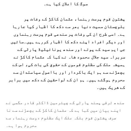
سوگ کا اعلان کیا ہے۔
پشتون قوم پرست رہنماء عثمان کاکڑ کے وفات پر
بلوچستان سمیت دنیا بھر سے دکھ کا اظہار کیا جارہا
ہے۔ اسی طرح ان کی وفات پر سندھی قوم پرست رہنماوں
اور دیگر افراد اپنے دکھ کا اظہار کررہے ہیں۔سائیں
جی ایم سید کے پوتے اور سندھ یونائیٹیڈ پارٹی کے
سربراہ سید جلال محمود شاہ نے کہا کہ عثمام کاکڑ نے
ہمیشہ ملک کی مظلوم قوموں کے حقوق کی بات کی، اس کے
بچھڑنے سے ہم ایک باکردار اور بااصول سیاستدان سے
محروم ہوگئے ہیں۔ ہم ان کے لواحقین کے دکھ میں برابر
کے شریک ہیں۔
سندھ ترقی پسند پارٹی کے چیئرمین ڈاکٹر قادر مگسی نے
اپنے بیان میں کہا ہے کہ عثمان کاکڑ کے بچھڑنے سے نا
صرف پشتون قوم بلکہ ملک ایک مظلوم دوست رہنماء سے
محروم ہوا ہے۔