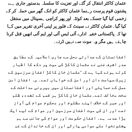
عثمان کاکٹر انتقال کر گئے اور تعزیت کا سلسلہ بدستور جاری ہے،
پشتون قوم پرست رہنما عثمان کاکٹر کو انکے گھر میں حملہ کر کے
زخمی کیا گیا جسکے بعد کوئٹہ اور پھر کراچی ہسپتال میں منتقل
کیا گیا۔عثمان کاکٹر نے سینٹ کے فلور پر اپنی آخری تقریر میں کہا
تھا کہ پاکستانی خفیہ ادارے آئی ایس آئی اور ایم آئی انھیں قتل کرنا
چاہتے ہیں مگر وہ موت سے نہیں ڈرتے۔
افغانستان کے صدارتی محل سے جاری اعلامیہ کے مطابق
صدر اشرف غنی نے عثمان کاکڑ کی موت پر دکھ کا اظہار
کرتے ہوئے کہا ہے کہ‘عثمان خان کاکڑ افغان سرزمین کے
زیرک سیاست دان اور امن کے خواہاں تھے۔ وہ افغان امن
عمل کے حمایتی اور افغانستان میں بیرونی مداخلت کے
سخت مخالف تھے۔عثمان خان کاکڑ ہر قسم کے تشدد، ظلم
اور جبر کے خلاف اپنے مظلوم اور محکوم عوام کی آواز
تھے اور ان کی موت افغان سرزمین اور عوام کے لیے ایک
بڑا صدمہ ہے۔ افغان حکومت اور عوام کی جانب سے ہم
پشتونخوا ملی عوامی پارٹی اور ان کے خاندان کے غم