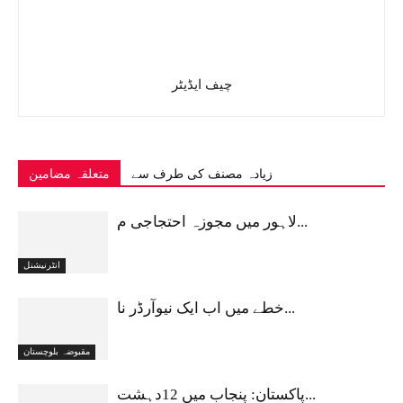
چیف ایڈیٹر
زیادہ مصنف کی طرف سے
متعلقہ مضامین
لاہور میں مجوزہ احتجاجی م...
انٹرنیشنل
خطے میں اب ایک نیوآرڈر نا...
مقبوضہ بلوچستان
پاکستان: پنجاب میں 12دہشت...