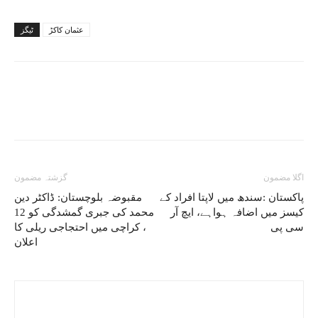
عثمان کاکڑ
ٹیگز
اگلا مضمون
گزشتہ مضمون
پاکستان :سندھ میں لاپتا افراد کے
مقبوضہ بلوچستان: ڈاکٹر دین
کیسز میں اضافہ ہواہے، ایچ آر
محمد کی جبری گمشدگی کو 12
سی پی
، کراچی میں احتجاجی ریلی کا
اعلان