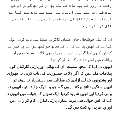
رشتے داروں کے بیانات کے مطابق ان کی حق گوئی ان کی
موت کی وجہ بنی ہے۔ انھوں نے اپنے بیانات میں کہا ہے
کہ عثمان خان کاکڑ کی موت طبعی نہیں ہے بلکہ انھیں
قتل کیا گیا ہے۔
ان کے بیٹے خوشحال خان عثمان کاکڑ نے میڈیا سے بات کرتے ہوئے
کہا ہے کہ انھیں پتا ہے کہ ان کے ساتھ جو کچھ ہوا ہے وہ کس نے
کیا اور کیوں کیا گیا ہے۔اس سے پہلے بھی لالا نے سینٹ میں اپنے
بیانات میں اس خدشے کا اظہار کیا تھا۔
انھوں نے کہا کہ مجھ سمیت، ان کے بھائی اور پارٹی کارکنان کو یہ
پیغامات ملے ہیں کہ اگر لالا نے جمہوریت کی بات کرنی نہ چھوڑی
اور پشتونوں کے لیے آزادی کے مطالبے سے دستبردار نہ ہوئے تو
انھیں سنگین نتائج بھگتنے ہوں گے، جو وہ لوگ چاہتے تھے انھوں نے
وہی کردیا اور انھیں شہید کردیا۔ایک سوال کے جواب میں انھوں نے
کہا کہ اس حوالے سے مزید ہمارے پارٹی لیڈران کام کر رہے ہیں
اور وہ مزید اپ ڈیٹ دیں گے۔