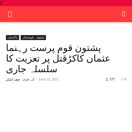
مقبوضہ بلوچستان
پاکستان
پشتون قوم پرست رہنما
عثمان کاکڑقتل پر تعزیت کا
سلسلہ جاری
571
June 22, 2021
-
کی طرف
0
چیف ایڈیٹر