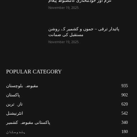
عزم اور خودمختاری کامضبوط پیغام
November 19, 2025
پائیدار ترقی – جموں و کشمیر کے روشن
مستقبل کی ضمانت
November 19, 2025
POPULAR CATEGORY
935
مقبوضہ بلوچستان
902
پاکستان
620
تازہ ترین
542
انٹرنیشنل
340
پاکستانی مقبوضہ کشمیر
180
ہندوستان