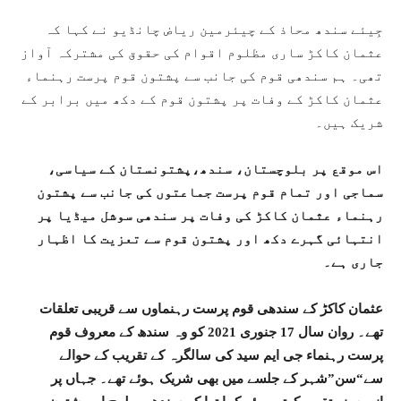
جِیئے سندھ محاذ کے چیئرمین ریاض چانڈیو نے کہا کہ
عثمان کاکڑ ساری مظلوم اقوام کی حقوق کی مشترکہ آواز
تھی۔ ہم سندھی قوم کی جانب سے پشتون قوم پرست رہنماء
عثمان کاکڑ کے وفات پر پشتون قوم کے دکھ میں برابر کے
شریک ہیں۔
اس موقع پر بلوچستان، سندھ،پشتونستان کے سیاسی،
سماجی اور تمام قوم پرست جماعتوں کی جانب سے پشتون
رہنماء عثمان کاکڑ کی وفات پر سندھی سوشل میڈیا پر
انتہائی گہرے دکھ اور پشتون قوم سے تعزیت کا اظہار
جاری ہے۔
عثمان کاکڑ کے سندھی قوم پرست رہنماوں سے قریبی تعلقات
تھے۔ روان سال 17 جنوری 2021 کو وہ سندھ کے معروف قوم
پرست رہنماء جی ایم سید کی سالگرہ کے تقریب کے حوالے
سے“سن”شہر کے جلسے میں بھی شریک ہوئے تھے۔ جہاں پر