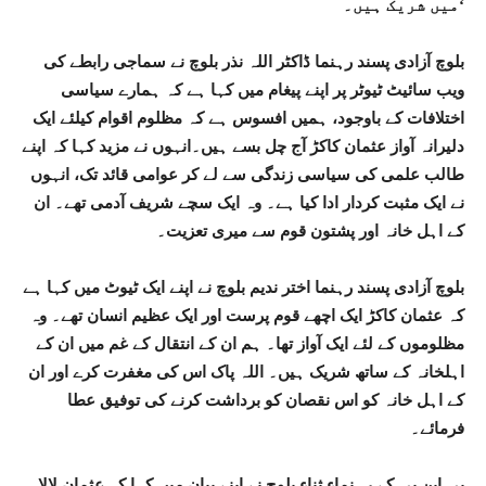
میں شریک ہیں۔‘
بلوچ آزادی پسند رہنما ڈاکٹر اللہ نذر بلوچ نے سماجی رابطے کی
ویب سائیٹ ٹیوٹر پر اپنے پیغام میں کہا ہے کہ ہمارے سیاسی
اختلافات کے باوجود، ہمیں افسوس ہے کہ مظلوم اقوام کیلئے ایک
دلیرانہ آواز عثمان کاکڑ آج چل بسے ہیں۔انہوں نے مزید کہا کہ اپنے
طالب علمی کی سیاسی زندگی سے لے کر عوامی قائد تک، انہوں
نے ایک مثبت کردار ادا کیا ہے۔ وہ ایک سچے شریف آدمی تھے۔ ان
کے اہل خانہ اور پشتون قوم سے میری تعزیت۔
بلوچ آزادی پسند رہنما اختر ندیم بلوچ نے اپنے ایک ٹیوٹ میں کہا ہے
کہ عثمان کاکڑ ایک اچھے قوم پرست اور ایک عظیم انسان تھے۔ وہ
مظلوموں کے لئے ایک آواز تھا۔ ہم ان کے انتقال کے غم میں ان کے
اہلخانہ کے ساتھ شریک ہیں۔ اللہ پاک اس کی مغفرت کرے اور ان
کے اہل خانہ کو اس نقصان کو برداشت کرنے کی توفیق عطا
فرمائے۔
بی این پی کے رہنماء ثناء بلوچ نے اپنے بیان میں کہا کہ عثمان لالا