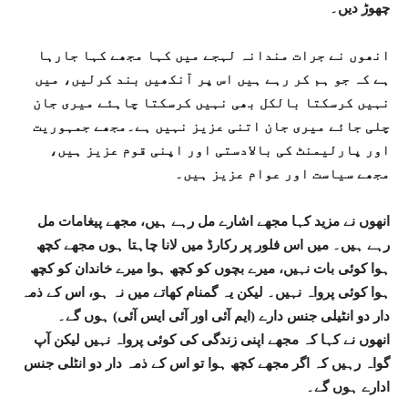
چھوڑ دیں۔
انھوں نے جرات مندانہ لہجے میں کہا مجھے کہا جارہا
ہے کہ جو ہم کر رہے ہیں اس پر آنکھیں بند کرلیں، میں
نہیں کرسکتا بالکل بھی نہیں کرسکتا چاہئے میری جان
چلی جائے میری جان اتنی عزیز نہیں ہے۔مجھے جمہوریت
اور پارلیمنٹ کی بالادستی اور اپنی قوم عزیز ہیں،
مجھے سیاست اور عوام عزیز ہیں۔
انھوں نے مزید کہا مجھے اشارے مل رہے ہیں، مجھے پیغامات مل
رہے ہیں۔ میں اس فلور پر رکارڈ میں لانا چاہتا ہوں مجھے کچھ
ہوا کوئی بات نہیں، میرے بچوں کو کچھ ہوا میرے خاندان کو کچھ
ہوا کوئی پرواہ نہیں۔ لیکن یہ گمنام کھاتے میں نہ ہو، اس کے ذمہ
دار دو انٹیلی جنس دارے (ایم آئی اور آئی ایس آئی) ہوں گے۔
انھوں نے کہا کہ مجھے اپنی زندگی کی کوئی پرواہ نہیں لیکن آپ
گواہ رہیں کہ اگر مجھے کچھ ہوا تو اس کے ذمہ دار دو انٹلی جنس
ادارے ہوں گے۔