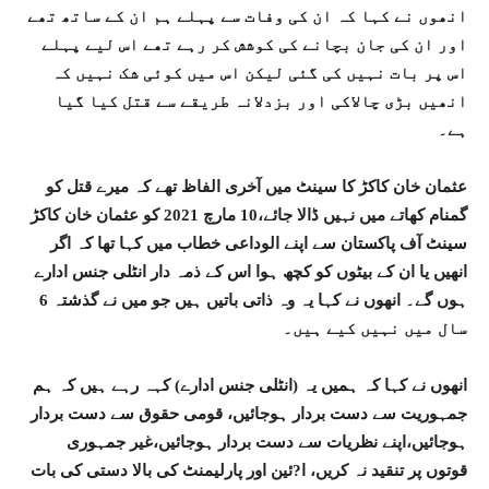
انھوں نے کہا کہ ان کی وفات سے پہلے ہم ان کے ساتھ تھے
اور ان کی جان بچانے کی کوشش کر رہے تھے اس لیے پہلے
اس پر بات نہیں کی گئی لیکن اس میں کوئی شک نہیں کہ
انھیں بڑی چالاکی اور بزدلانہ طریقے سے قتل کیا گیا
ہے۔
عثمان خان کاکڑ کا سینٹ میں آخری الفاظ تھے کہ میرے قتل کو
گمنام کھاتے میں نہیں ڈالا جائے،10 مارچ 2021 کو عثمان خان کاکڑ
سینٹ آف پاکستان سے اپنے الوداعی خطاب میں کہا تھا کہ اگر
انھیں یا ان کے بیٹوں کو کچھ ہوا اس کے ذمہ دار انٹلی جنس ادارے
ہوں گے۔ انھوں نے کہا یہ وہ ذاتی باتیں ہیں جو میں نے گذشتہ 6
سال میں نہیں کیے ہیں۔
انھوں نے کہا کہ ہمیں یہ (انٹلی جنس ادارے) کہہ رہے ہیں کہ ہم
جمہوریت سے دست بردار ہوجائیں، قومی حقوق سے دست بردار
ہوجائیں،اپنے نظریات سے دست بردار ہوجائیں،غیر جمہوری
قوتوں پر تنقید نہ کریں، ا?ئین اور پارلیمنٹ کی بالا دستی کی بات