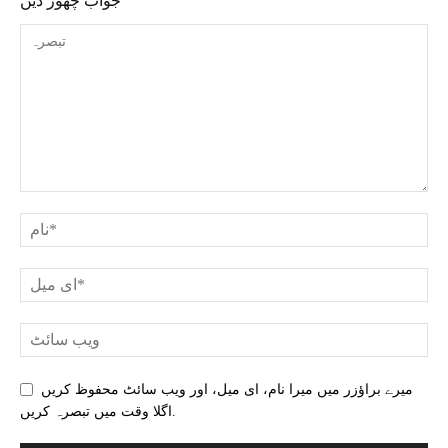
جواب چھوڑ دیں
میرے براؤزر میں میرا نام، ای میل، اور ویب سائٹ محفوظ کریں
اگلا وقت میں تبصرہ کریں.