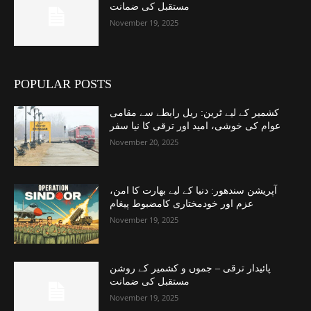
مستقبل کی ضمانت
November 19, 2025
POPULAR POSTS
کشمیر کے لیے ٹرین: ریل رابطے سے مقامی
عوام کی خوشی، امید اور ترقی کا نیا سفر
November 20, 2025
آپریشن سندھور: دنیا کے لیے بھارت کا امن،
عزم اور خودمختاری کامضبوط پیغام
November 19, 2025
پائیدار ترقی – جموں و کشمیر کے روشن
مستقبل کی ضمانت
November 19, 2025