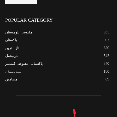
POPULAR CATEGORY
935
مقبوضہ بلوچستان
902
پاکستان
620
تازہ ترین
542
انٹرنیشنل
340
پاکستانی مقبوضہ کشمیر
180
ہندوستان
89
مضامین