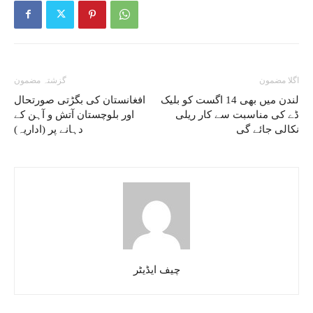
اگلا مضمون
گزشتہ مضمون
لندن میں بھی 14 اگست کو بلیک
افغانستان کی بگڑتی صورتحال
ڈے کی مناسبت سے کار ریلی
اور بلوچستان آتش و آہن کے
نکالی جائے گی
دہانے پر (اداریہ)
چیف ایڈیٹر