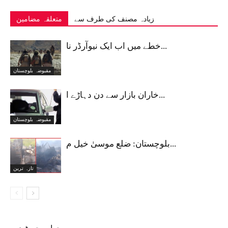
زیادہ مصنف کی طرف سے
متعلقہ مضامین
خطے میں اب ایک نیوآرڈر نا...
مقبوضہ بلوچستان
خاران بازار سے دن دہاڑے ا...
مقبوضہ بلوچستان
بلوچستان: ضلع موسیٰ خیل م...
تازہ ترین