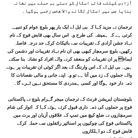
آزادی کیلئے قائم اسٹال کو دستی بم حملے میں نشانہ
بنایا جس میں اسٹال لگانے والا شخص زخمی ہوگیا۔
ترجمان نے مزید کہا کہ بی ایل اے ایک بار پھر بلوچ عوام کو تنبیہہ
کرتی ہے کہ ہمیشہ کی طرح وہ اس سال بھی قابض فوج کے نام
نہاد جشن آزادی کے تقریبات سے بائیکاٹ کرکے حد درجہ فاصلہ
رکھیں، بلوچ سرمچار کبھی بھی ان نام نہاد تقریبات اور دشمن کی
ایماء پر ان تقریبات کو منعقد کرنے والے افراد کو نشانہ بنا سکتے
ہیں۔ بی ایل اے کے اس وارننگ کے بعد اگر کوئی ان تقریبات پر ہونے
والے حملوں کے زد میں آتا ہے تو وہ اپنے جانی و مالی نقصانات کا
ذمہ دار خود ہوگا اور کسی ہمدردی کا مستحق نہیں ٹہرے گا۔
بلوچستان لبریشن فرنٹ کے ترجمان میجر گہرام بلوچ نے پاکستانی
فوج پر حملوں کی ذمہ داری قبول کرتے ہوئے کہا کہ اتوار کی شام
سرمچاروں نے ضلع کیچ میں تمپ کے علاقوں آزیان اور برت میں
پاکستانی فوج کی چوکیوں پر اسنائپر رائفلوں سے حملہ کرکے
قابض فوج کے دو اہلکاروں