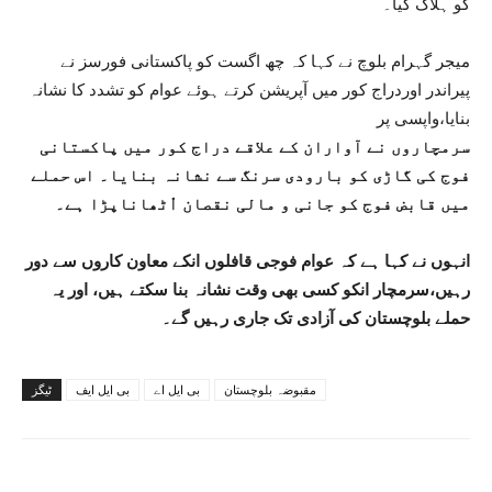
کو ہلاک کیا۔
میجر گہرام بلوچ نے کہا کہ چھ اگست کو پاکستانی فورسز نے
پیراندر اوردراج کور میں آپریشن کرتے ہوئے عوام کو تشدد کا نشانہ
بنایا،واپسی پر
سرمچاروں نے آواران کے علاقے دراج کور میں پاکستانی
فوج کی گاڑی کو بارودی سرنگ سے نشانہ بنایا۔ اس حملے
میں قابض فوج کو جانی و مالی نقصان اْٹھاناپڑا ہے۔
انہوں نے کہا ہے کہ عوام فوجی قافلوں انکے معاون کاروں سے دور
رہیں،سرمچار انکو کسی بھی وقت نشانہ بنا سکتے ہیں، اور یہ
حملے بلوچستان کی آزادی تک جاری رہیں گے۔
مقبوضہ بلوچستان
بی ایل اے
بی ایل ایف
ٹیگز