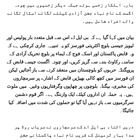
بارہ اہلکار زخمی ہوئے جبکہ دیگر زخمیوں میں چودہ
اگست کے نام نہاد جشن آزادی کیلئے لگائے اسٹال لگانے
والے افراد شامل ہیں۔
بیان میں کہا گیا ہے کہ بی ایل اے اس سے قبل متعدد بار پولیس اور
لیویز جیسی بلوچ اکثریتی فورسز کو یہ تنبیہہ جاری کرچکی ہے کہ
وہ قابض پاکستان اور اسکے فوج کے ایماء پر بلوچ تحریک آزادی کے
سامنے رکاوٹ بننے سے گریز کریں، اور چودہ اگست جیسے قابض کے
پروپگنڈہ حربوں کو بلوچستان میں منعقد کرنے سے باز آجائیں لیکن
ان فورسز میں کچھ کالی بھیڑیں قابض کے اشارے پر سرمچاروں
کی مخبری، بیگناہ بلوچوں پر چھاپوں وگرفتاریوں وغیرہ میں ملوث
ہیں۔ یہ حملہ ان اداروں کیلئے ایک وارننگ ہے۔ اگر قوم دشمن
سرگرمیوں سے باز نہیں آیا گیا تو حملوں کی شدت میں اضافہ کیا
جائیگا۔
دریں اثناء بی ایل اے کے سرمچاروں نے سریاب روڈ پر
سدا بہار ٹرمینل کے قریب نام نہاد پاکستانی جشن