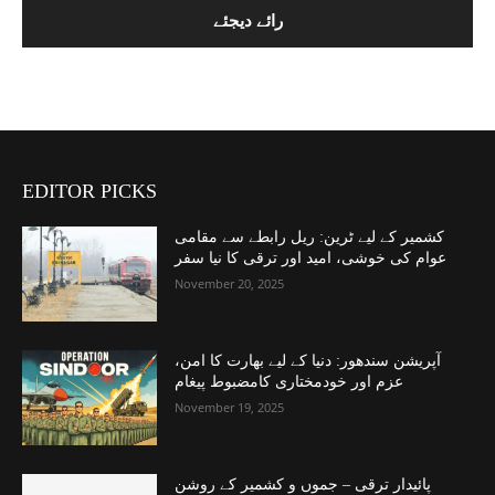
EDITOR PICKS
کشمیر کے لیے ٹرین: ریل رابطے سے مقامی
عوام کی خوشی، امید اور ترقی کا نیا سفر
November 20, 2025
آپریشن سندھور: دنیا کے لیے بھارت کا امن،
عزم اور خودمختاری کامضبوط پیغام
November 19, 2025
پائیدار ترقی – جموں و کشمیر کے روشن