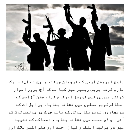
بلوچ لبریشن آرمی کے ترجمان جیئند بلوچ نے اپنے ایک
جاری کردہ پریس ریلیز میں کہا ہے کہ آج بروز اتوار
کوئٹہ میں پولیس فورسز اورنام نہاد جشن آزادی کے
اسٹالزکوبم حملوں میں نشانہ بنایا۔ بی ایل اے کے
سرمچاروں نے سرینا ہوٹل کے باہر چوک پر پولیس ٹرک کو
آئی ای ڈی حملے میں نشانہ بنایا، دھماکے کے نتیجے
میں دو پولیس اہلکار نیاز احمد اور علی اکبر ہلاک اور