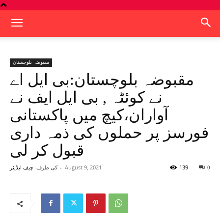
مقبوضہ بلوچستان
مقبوضہ بلوچستان:بی ایل اے
نے کوئٹہ , بی ایل ایف نے
آواران،کیچ میں پاکستانی
فورسز پر حملوں کی ذمہ داری
قبول کر لی
139
August 9, 2021
-
کی طرف
0
چیف ایڈیٹر