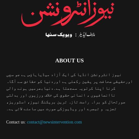
ABOUT US
نیوز انٹرونشن انڈیا کی ایک آزاد میڈیاہاؤس ہے جو سچی
اورحقیقی صحافت پر یقین رکھتی ہے اوردنیا کو حقائق سے آگاہ
کرنا اپنا کرتویہ سمجھتا ہے۔دنیابھرمیں ہونے والی
ناانصافیوں ، انسانی حقوق کی خلاف ورزیوں اور بدلتی
صورتحال کو براہ راست تازہ ترین بریکنگ نیوز، اسٹوریز،
تجزیہ و تبصرے اور ویڈیوزکی صورت میں سامنے لاتی ہے۔
Contact us:
contact@newsintervention.com