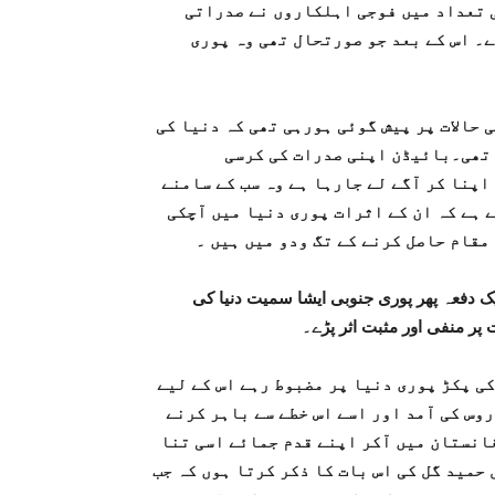
 تعداد میں فوجی اہلکاروں نے صدراتی
ے۔ اس کے بعد جو صورتحال تھی وہ پوری
حالات پر پیش گوئی ہورہی تھی کہ دنیا کی
 تھی۔بائیڈن اپنی صدرات کی کرسی
پنا کر آگے لے جارہا ہے وہ سب کے سامنے
 ہے کہ ان کے اثرات پوری دنیا میں آچکی
مقام حاصل کرنے کے تگ ودو میں ہیں ۔
یک دفعہ پھر پوری جنوبی ایشا سمیت دنیا کی
ر منفی اور مثبت اثر پڑے۔
ی پکڑ پوری دنیا پر مضبوط رہے اس کے لیے
س کی آمد اور اسے اس خطے سے باہر کرنے
انستان میں آکر اپنے قدم جمائے اسی تنا
 حمید گل کی اس بات کا ذکر کرتا ہوں کہ جب