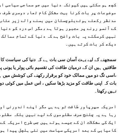
کچھ ہو سکتی ہیں کیونکہ دنیا میں جو سماجی سیاسی او
موضوعات پر بات کرنا بہت مشکل کام تھا، دوسری طرف د
مدنظر رکھتے ہوئےبلوچستان میں بسنے والے زیر عتاب 
کے آنسو رونے پر مجبور ہوتا ہے ،مگر اس درد کو دنیا
نہیں کرسکتے یہ بات واضح ہے کہ دنیا کے تمام ممالک 
دیکھ کر بات کرتے ہیں۔
سمجھنے کے لیے بہت آسان سی بات ہے کہ دنیا کی سیاست کا 
طاقتیں ہیں ان کے درمیان طاقت کی تقسیم بائی پولر یا یونی پ
،اسی تگ دو میں ممالک خود کو برقرار رکھنے کی کوشش میں ہیں
بات کہ اپنی طاقت کو مزید بڑھا سکیں ، اس عمل میں کوئی دو
نہیں رکھتا۔
امریکہ سپرپاور طاقت تو ہے ہی مگر اپنے اندورنی اور
رہا ہے یہ چلنج صرف مظلوموں کے لیے نہیں بلکہ مظلوم
ایک کی مشکلات ان کے جیسے ہوتے ہیں جس طرح امریکہ کے
کامیابی کے بعد امریکی سیاست میں نئی ہلچل پیدا ہوئ