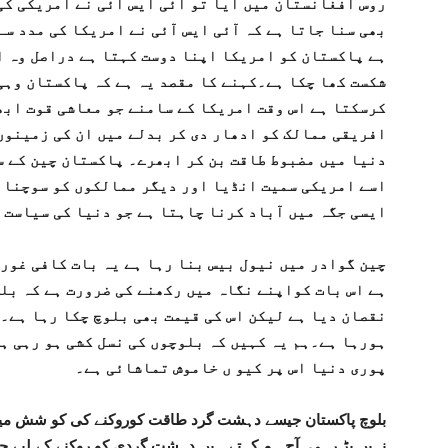
روس افغانستان میں آیا تو آئی ایس آئی نے امریکی ک
بھی سنا جاتا ہے کہ آئی ایس آئی نے امریکا کی مدد س
ہے پاکستان کو امریکا اپنا دوست کہتا ہے دراصل وہ 
شکست کھا چکا ہے۔کہنے کا مقصد یہ ہے کہ پاکستان وہی 
کرسکتا ہے اس وقت امریکا کے سامنے جو معاشی قوت ابھر
افریقی ممالک کو ادھار دی کر بدلے میں ان کی زمینوں
دنیا میں مضبوط طاقت بن کر ابھرے۔ پاکستان چین کے س
اسے امریکی سمیت انڈیا اور دیگر ممالکوں کو سوچنا 
ایسی جگہ میں آباد کرنا چاہتا ہے جو دنیا کی سیاست 
چین گوادر میں نیول بیس بنا رہا ہے یہ بات کافی غور 
ہے اس بات کواپنے نگاہ میں رکھنے کی ضرورت ہے کہ بلو
نقصان دیا ہے لیکن اس کی قیمت بھی بلوچ چکا رہا ہے۔
ہورہا ہے۔ہم یہ کہیں کہ بلوچوں کی نسل کشی ہو رہی ہے
پوری دنیا اس پر کیو ں خاموش تماشائی ہے۔
بلوچ پاکستان جیسے دہشت گرد طاقت کوروکنے کی کو شش میں ہ
نہیں پڑ رہی۔آج ہم کہتے ہیں دہشت گردی کو روکنے کے لیے جت