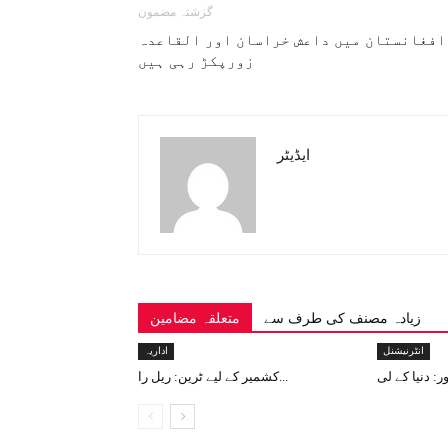
گزشتہ مضمون
افغانستان میں داعش خراسان اور القاعدہ
زورپکڑ رہی ہیں
ایڈیٹر
زیادہ مصنف کی طرف سے
متعلقہ مضامین
انٹرنیشنل
اداریہ
کشمیر کے لیے ٹرین: ریل را...