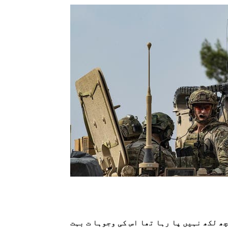
ھ لکھ نہیں پا رہا تھا اس کی وجوہا ت بہت