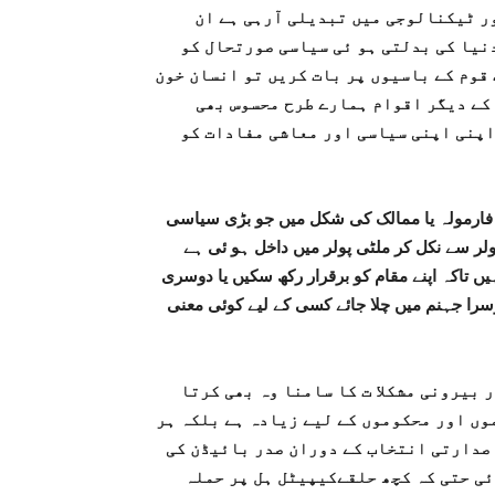
ر ٹیکنالوجی میں تبدیلی آرہی ہے ان
نیا کی بدلتی ہو ئی سیاسی صورتحال کو
قوم کے باسیوں پر بات کریں تو انسان خون
 کے دیگر اقوام ہمارے طرح محسوس بھی
اپنی اپنی سیاسی اور معاشی مفادات کو
فارمولہ یا ممالک کی شکل میں جو بڑی سیاسی
ولر سے نکل کر ملٹی پولر میں داخل ہو ئی ہے
 تاکہ اپنے مقام کو برقرار رکھ سکیں یا دوسری
سرا جہنم میں چلا جائے کسی کے لیے کوئی معنی
 بیرونی مشکلا ت کا سامنا وہ بھی کرتا
وں اور محکوموں کے لیے زیادہ ہے بلکہ ہر
 صدارتی انتخاب کے دوران صدر بائیڈن کی
ی حتی کہ کچھ حلقےکیپیٹل ہل پر حملہ