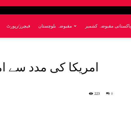
پاکستانی مقبوضہ کشمیر
مقبوضہ بلوچستان
فیچرز/رپورٹ
امریکا کی مدد سے ا
223
0