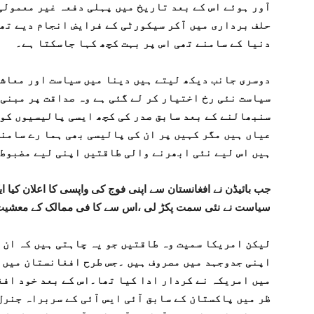
آور ہوئے اس کے بعد تاریخ میں پہلی دفعہ غیر معمولی
حلف برداری میں آکر سیکورٹی کے فرایض انجام دیے تھ
دنیا کے سامنے تھی اس پر بہت کچھ کہا جاسکتا ہے۔
دوسری جانب دیکھ لیتے ہیں دینا میں سیاست اور معاشی 
سیاست نئی رخ اختیار کر لے گئی ہے وہ صداقت پر مبنی
سنبھالنے کے بعد سابق صدر کی کچھ ایسی پالیسیوں کو ا
عیاں ہیں مگر کہیں پر ان کی پالیسی بھی ہما رے سامنے
ہیں اس لیے نئی ابھرنے والی طاقتیں اپنی لیے مضبوط 
جب بائیڈن نے افغانستان سے اپنی فوج کی واپسی کا اعلان کیا ا
سیاست نے نئی سمت پکڑ لی ،اس سے کا فی ممالک کے معشیت پ
لیکن امریکا سمیت وہ طاقتیں جو یہ چاہتی ہیں کہ ان ک
اپنی جدوجہد میں مصروف ہیں ۔جس طرح افغانستان میں رو
میں امریکہ نے کردار ادا کیا تھا۔اس کے بعد خود افغ
ظر میں پاکستان کے سابق آئی ایس آئی کے سربراہ جنرل