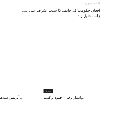
اگلا مضمون
افغان حکومت کے خاتمے کا سبب اشرف غنی ہے،
زلمے خلیل زاد
اداریہ
پائیدار ترقی – جموں و کشم...
آپریشن سندھور: دنیا کے لی...