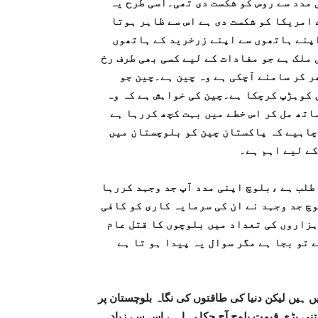
ی مدد سے روس کو شکست دی تھی۔اسی طرح یہ
ے امریکا کو شکست دی ہے اس سے ظاہر ہوتا
اپنے ہاتھوں سے اپنے زرخرید کے ہاتھوں
ملک ہے جو مفادات کے لیے کسی بھی طرف رخ
 کر سامنے آچکی ہے وہ چین ہے۔چین جو
 کوہڑپ کرچکا ہے۔چین کی خواہش ہے کہ وہ
اتھ مل کر اس خطے میں بہت کچھ کررہا ہے
چاہیے کہ پاکستان چین کو بلوچستان میں
کے لیے اہم ہے۔
طلب ہے ،بلوچ اپنی مدد آپ جد وجہد کررہا
چ جد وجہد نے ان کی سرمایہ کاری کو کافی
ہزاروں کی تعداد میں بلوچوں کا قتل عام
 تو بجا ہے مگر سوال یہ پیدا ہو تا ہے
یں لیکن دنیا کی طاقتوں کی نگاہ بلوچستان پر
نی بڑی قیمت بلوچ آج چکا رہا ہے اس سے زیادہ