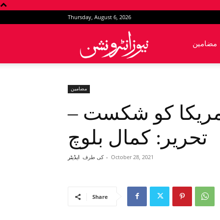
Thursday, August 6, 2026
News
مضامین
Intervention
مضامین
مریکا کو شکست –
تحریر: کمال بلوچ
October 28, 2021
-
کی طرف
ایڈیٹر
Share