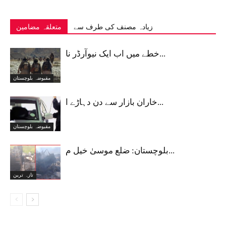
زیادہ مصنف کی طرف سے
متعلقہ مضامین
خطے میں اب ایک نیوآرڈر نا...
مقبوضہ بلوچستان
خاران بازار سے دن دہاڑے ا...
مقبوضہ بلوچستان
بلوچستان: ضلع موسیٰ خیل م...
تازہ ترین