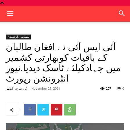
مقبوضہ بلوچستان
آئی ایس آئی نے افغان طالبان
کے باقیات کوبھارتی کشمیر
میں جہادکیلئے ٹاسک دیدیا.نیوز
انٹرونشن رپورٹ
207
November 21, 2021
-
کی طرف
0
ایڈیٹر