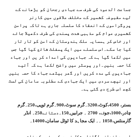
جماعت الدعوۃ کی طرف سے جہادی رجحان کو بڑھانے کے
لیے مقبوضہ کشمیر کے مختلف علاقوں میں کارنر
پروگراموں کے انعقاد کا سلسلہ جاری ہے تاکہ پرامن
کشمیری عوام کو مذہبی شدت پسندی کی طرف دکھیلا جائے
اور خاص کر ہمسایہ ملک ہندوستان کے امن کو تار تار
کیا جا سکے۔اس سلسلے میں ایک پمفلٹ شائع کیا گیا جس
میں لکھا گیا ہے کہ جہادیوں کی امداد کر یں اور جہاد
کا حصہ بنیں۔اور پوسٹر میں واضح لکھا ہے کہ آئیے
جہادیوں کی مدد کریں اور گھر بیٹھے جہاد کا حصہ بنیں
اور نیچے سردی میں ایک جہادی کے مطلوبہ سامان کی لسٹ
کچھ اس طرح دی گئی ہے۔
بستر، 4500،کوٹ،3200۔گرم سوٹ،900۔گرم ٹوپی،250۔گرم
چادر،1000،جوتے، 2700 ۔ جرابیں,150۔دستانے250۔ انڈر
گارمنٹس،1050 ۔۔ ایک مجاہد کا ٹوٹل سامان،14000۔
اس سے اندازہ لگانا مشکل نہیں کہ مذہب کے نام پر