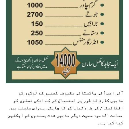
آئی ایس آئی پاکستانی مقبوضہ کشمیر کے لوگوں کو
مذہبی کارڈ کے طور پر استعمال کر کے انکی نسلوں کو
افغانستان کی طرح تباہ کر نا چاہتی ہے،اس سلسلے میں
جماعت الدعوۃ سمیت دیگر مذہبی شدت پسندوں کو ایکٹیو
کیا گیا ہے۔