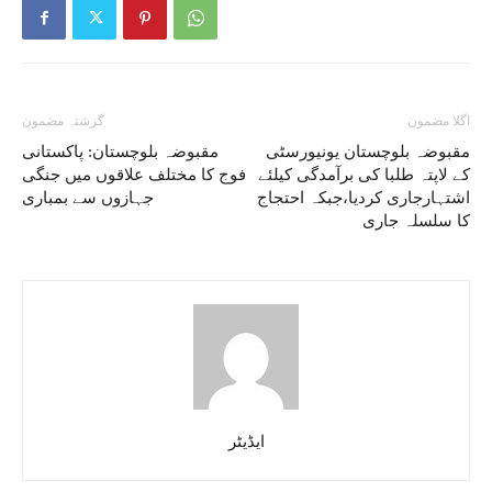
اگلا مضمون
گزشتہ مضمون
مقبوضہ بلوچستان یونیورسٹی
مقبوضہ بلوچستان: پاکستانی
کے لاپتہ طلبا کی برآمدگی کیلئے
فوج کا مختلف علاقوں میں جنگی
اشتہارجاری کردیا،جبکہ احتجاج
جہازوں سے بمباری
کا سلسلہ جاری
ایڈیٹر