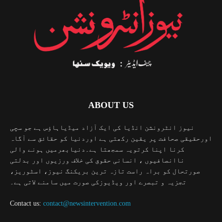
ABOUT US
نیوز انٹرونشن انڈیا کی ایک آزاد میڈیاہاؤس ہے جو سچی
اورحقیقی صحافت پر یقین رکھتی ہے اوردنیا کو حقائق سے آگاہ
کرنا اپنا کرتویہ سمجھتا ہے۔دنیابھرمیں ہونے والی
ناانصافیوں ، انسانی حقوق کی خلاف ورزیوں اور بدلتی
صورتحال کو براہ راست تازہ ترین بریکنگ نیوز، اسٹوریز،
تجزیہ و تبصرے اور ویڈیوزکی صورت میں سامنے لاتی ہے۔
Contact us:
contact@newsintervention.com