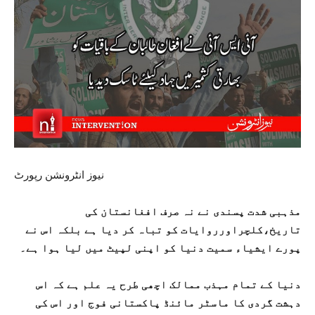
نیوز انٹرونشن رپورٹ
مذہبی شدت پسندی نے نہ صرف افغانستان کی
تاریخ،کلچراورروایات کو تباہ کر دیا ہے بلکہ اس نے
پورے ایشیاء سمیت دنیا کو اپنی لپیٹ میں لیا ہوا ہے۔
دنیا کے تمام مہذب ممالک اچھی طرح یہ علم ہے کہ اس
دہشت گردی کا ماسٹر مائنڈ پاکستانی فوج اور اس کی