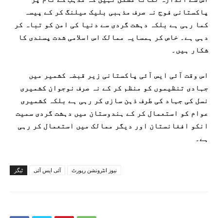
پاکستانی فوج نہ صرف مذہبی بلیک میلنگ کر کے پیسہ
کما رہی ہے بلکہ دہشت گردی سے دنیا کی امن کو تباہ کر
دہی ہے۔ خاص کر ہمسایہ ممالک اس اسلامی شدت پسندی کا
شکار ہیں۔
اس وقت آئی ایس آئی پاکستانی زیر قبضہ کشمیر میں
جہادی تنظیموں کو منظم کر کے نہ صرف نوجوان کشمیری
نسل کی جہاد کی طرف ذہن سازی کر رہی ہے بلکہ کشمیری
عوام کو استعمال کر کے ہندوستان میں دہشت گردی سمیت
انکو افغانستان اور دیگر ممالک میں استعمال کر رہی
ہے۔
نیوز انٹرونشن رپورٹ
آئی ایس آئی
ٹیگز