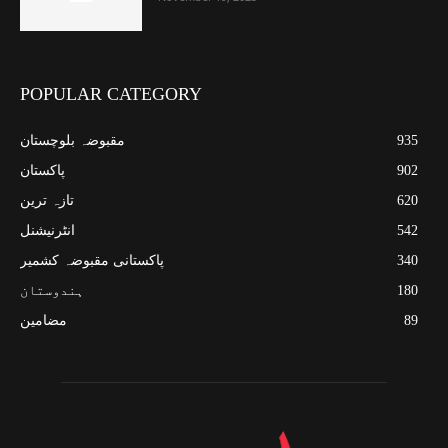
POPULAR CATEGORY
935
مقبوضہ بلوچستان
902
پاکستان
620
تازہ ترین
542
انٹرنیشنل
340
پاکستانی مقبوضہ کشمیر
180
ہندوستان
89
مضامین