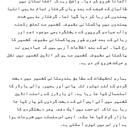
اٹھانا شروع کر دیا۔ واضح رہے کہ افغانستان میں
طالبان کے قبضے کے بعد وہاں گرفتار تمام مذہبی انتہا
پسندوں کو رہا کر دیا گیا تھا۔ گرفتار مذہبی شدت
پسندوں میں پاکستانی مقبوضہ کشمیر سے تعلق رکھنے
والے جہادی گروپوں کے دہشتگردبھی موجود تھے اور
رہائی کے بعد فوری طور پرپاکستانی مقبوضہ کشمیر کا
رخ کیا۔ اس کے بعد اطلاعات آ رہی ہیں کہ جہادیوں نے
پاکستانی مقبوضہ کشمیر سے ہو کر انڈین کشمیر میں نقل
و حرکت شروع کر دی ہے۔
ہماری تحقیقات کے مطابق ہندوستانی کشمیر میں دہشت
گردی کے لئے نیلم، تتہ پانی اور ہجیرہ والی بارڈر کا
استعمال کیا جا رہا ہے۔ ان بارڈرز کے راستے انڈین
کشمیر میں آئی ایس آئی کے دہشت گردوں کو پار کیا جا
رہا ہے تاکہ اس حصے میں ایک دفعہ پھر دہشتگردی کا
بازار گرم کیا جا سکے۔ ابھی اس سلسلے میں شروعات ہوا
ہے اور اس میں تیزی آ سکتی ہے۔