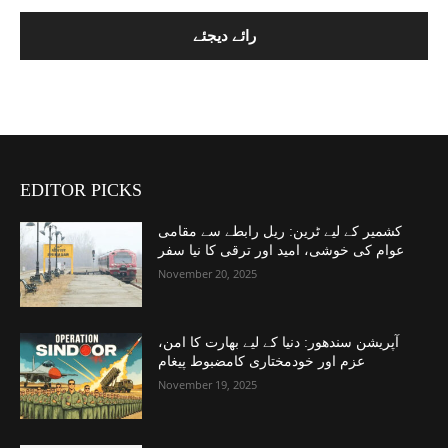
EDITOR PICKS
کشمیر کے لیے ٹرین: ریل رابطے سے مقامی
عوام کی خوشی، امید اور ترقی کا نیا سفر
November 20, 2025
آپریشن سندھور: دنیا کے لیے بھارت کا امن،
عزم اور خودمختاری کامضبوط پیغام
November 19, 2025