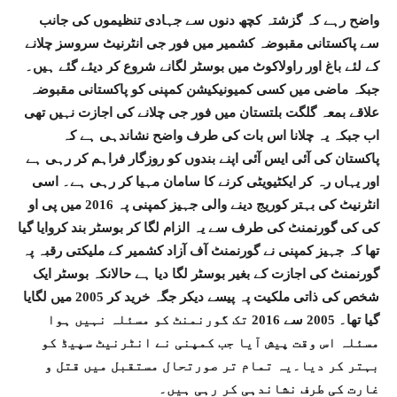
واضح رہے کہ گزشتہ کچھ دنوں سے جہادی تنظیموں کی جانب
سے پاکستانی مقبوضہ کشمیر میں فور جی انٹرنیٹ سروسز چلانے
کے لئے باغ اور راولاکوٹ میں بوسٹر لگانے شروع کر دیئے گئے ہیں۔
جبکہ ماضی میں کسی کمیونیکیشن کمپنی کو پاکستانی مقبوضہ
علاقے بمعہ گلگت بلتستان میں فور جی چلانے کی اجازت نہیں تھی
اب جبکہ یہ چلانا اس بات کی طرف واضح نشاندہی ہے کہ
پاکستان کی آئی ایس آئی اپنے بندوں کو روزگار فراہم کر رہی ہے
اور یہاں رہ کر ایکٹیویٹی کرنے کا سامان مہیا کر رہی ہے۔ اسی
انٹرنیٹ کی بہتر کوریج دینے والی جہیز کمپنی پہ 2016 میں پی او
کی کی گورنمنٹ کی طرف سے یہ الزام لگا کر بوسٹر بند کروایا گیا
تھا کہ جہیز کمپنی نے گورنمنٹ آف آزاد کشمیر کے ملیکتی رقبہ پہ
گورنمنٹ کی اجازت کے بغیر بوسٹر لگا دیا ہے حالانکہ بوسٹر ایک
شخص کی ذاتی ملکیت پہ پیسے دیکر جگہ خرید کر 2005 میں لگایا
گیا تھا۔ 2005 سے 2016 تک گورنمنٹ کو مسئلہ نہیں ہوا
مسئلہ اس وقت پیش آیا جب کمپنی نے انٹرنیٹ سپیڈ کو
بہتر کر دیا۔یہ تمام تر صورتحال مستقبل میں قتل و
غارت کی طرف نشاندہی کر رہی ہیں۔