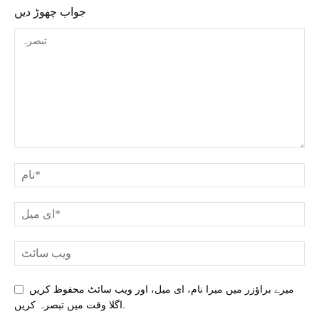
جواب چھوڑ دیں
میرے براؤزر میں میرا نام، ای میل، اور ویب سائٹ محفوظ کریں
اگلا وقت میں تبصرہ کریں.