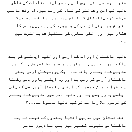
خفیہ ایجنسی آئی ایس آئی ہے جو اپنے مفادات کی خاطر
دنیا کی امن و شانتی کو تباہ کر رہے ہیں۔اس وقت مذہبی
دہشت گرد پاکستان کے تمام ہمسایہ ممالک سمیت دیگر
اقوام جو اپنی آزادی کی جدوجہد کر رہے ہیں، اس کا
شکار ہیں اور انکی نسلوں کی مستقبل شدید خطرے میں
ہے۔
دنیا پاکستان اور اس کے آرمی اور خفیہ ایجنسی کو بہت
ہلکے میں لے رہی ہے لیکن یہ بات باعث تشویش ہے کہ یہ
مذہبی شدت پسندی باقاعدہ ایک پروفیشنل آرمی یعنی
پاکستان آرمی کر رہی ہے اور وہ ایٹمی پاور بھی رکھتا
ہے۔ذرا دھیان دیجیے کہ ایک پروفیشنل آرمی جس کے پاس
ایٹمی پاور بھی ہے اور دنیا بھر میں مذہبی شدت پسندی
کی نرسری چلا رہا ہے تو کیا دنیا محفوظ ہے۔۔۔؟
افغانستان میں مذہبی انتہا پسندوں کے قبضے کے بعد
پاکستانی مقبوضہ کشمیر میں بھی جہادیوں نے سر