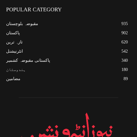
POPULAR CATEGORY
935
مقبوضہ بلوچستان
902
پاکستان
620
تازہ ترین
542
انٹرنیشنل
340
پاکستانی مقبوضہ کشمیر
180
ہندوستان
89
مضامین