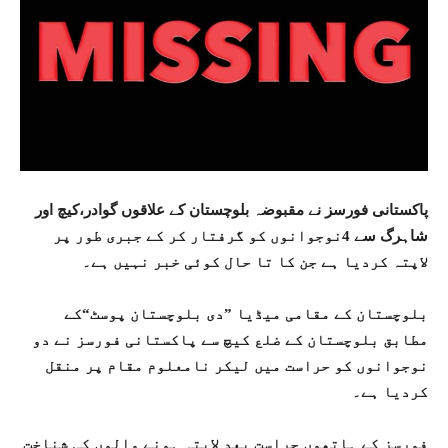
پاکستانی فورسز نے مقبوضہ بلوچستان کے علاقوں گوادر،کیچ اور
شاہرگ سے 4نوجوانوں کو گرفتار کر کے جبری طور پر
لاپتہ کردیا ہے جن کا تا حال کوئی خبر نہیں ہے۔
بلوچستان کے مقامی میڈیا ”دی بلوچستان پوسٹ“کے
مطابق بلوچستان کے ضلع کیچ سے پاکستانی فورسز نے دو
نوجوانوں کو حراست میں لیکر نامعلوم مقام پر منقل
کردیا ہے۔
فورسز کے ہاتھوں حراست بعد لاپتہ ہونے والوں کی شناخت