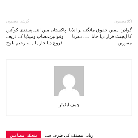
اگلا مضمون
گزشتہ مضمون
گوادر: ہمیں حقوق مانگنے پر انڈیا
پاکستان میں انتہاپسندی کوآئین
کا ایجنٹ قرار دیا جاتا ہے، دھرنا
وقوانین،نصاب ومیڈیا کے ذریعے
مقررین
فروغ دیا جارہا ہے، رحیم بلوچ
چیف ایڈیٹر
زیادہ مصنف کی طرف سے
متعلقہ مضامین