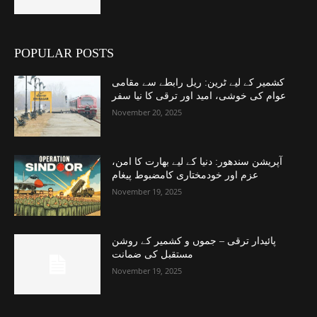
POPULAR POSTS
کشمیر کے لیے ٹرین: ریل رابطے سے مقامی
عوام کی خوشی، امید اور ترقی کا نیا سفر
November 20, 2025
آپریشن سندھور: دنیا کے لیے بھارت کا امن،
عزم اور خودمختاری کامضبوط پیغام
November 19, 2025
پائیدار ترقی – جموں و کشمیر کے روشن
مستقبل کی ضمانت
November 19, 2025