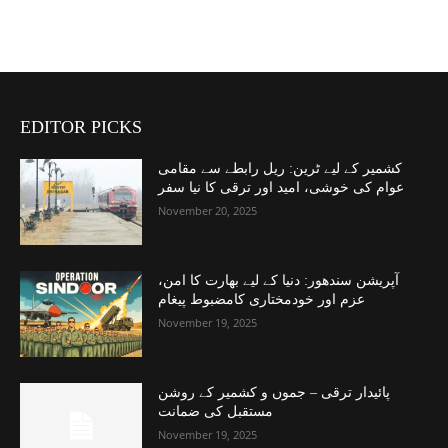
EDITOR PICKS
کشمیر کے لیے ٹرین: ریل رابطے سے مقامی
عوام کی خوشی، امید اور ترقی کا نیا سفر
November 20, 2025
آپریشن سندھور: دنیا کے لیے بھارت کا امن،
عزم اور خودمختاری کامضبوط پیغام
November 19, 2025
پائیدار ترقی – جموں و کشمیر کے روشن
مستقبل کی ضمانت
November 19, 2025