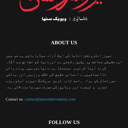
ABOUT US
نیوز انٹرونشن انڈیا کی ایک آزاد میڈیاہاؤس ہے جو سچی
اورحقیقی صحافت پر یقین رکھتی ہے اوردنیا کو حقائق سے آگاہ
کرنا اپنا کرتویہ سمجھتا ہے۔دنیابھرمیں ہونے والی
ناانصافیوں ، انسانی حقوق کی خلاف ورزیوں اور بدلتی
صورتحال کو براہ راست تازہ ترین بریکنگ نیوز، اسٹوریز،
تجزیہ و تبصرے اور ویڈیوزکی صورت میں سامنے لاتی ہے۔
Contact us:
contact@newsintervention.com
FOLLOW US