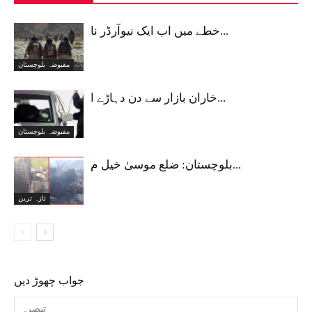
خطے میں اب ایک نیوآرڈر نا...
مقبوضہ بلوچستان
خاران بازار سے دن دہاڑے ا...
مقبوضہ بلوچستان
بلوچستان: ضلع موسیٰ خیل م...
تازہ ترین
جواب چھوڑ دیں