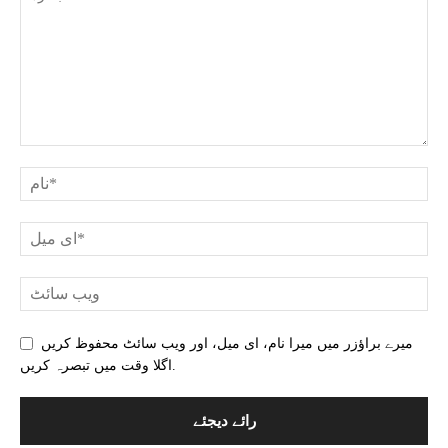
میرے براؤزر میں میرا نام، ای میل، اور ویب سائٹ محفوظ کریں
اگلا وقت میں تبصرہ کریں.