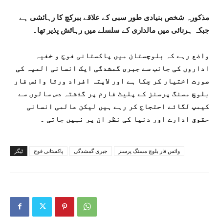
مذکورہ شخص بنیادی طور سبی کے علاقے ببرکچ کا رہائشی ہے
جبکہ ہرنائی میں مالداری کے سلسلے میں رہائش پذیر تھا۔
واضع رہے کہ بلوچستان میں پاکستانی فوج و خفیہ
اداروں کی جانب سے جبری گمشدگی ایک انسانی المیہ کی
صورت اختیار کر چکا ہے اور لاپتہ افراد ورثا وائس فار
بلوچ مسنگ پرسنز کے پلیٹ فارم پر گذشتہ دس سالوں سے
کیمپ لگائے احتجاج کر رہے ہیں لیکن عالمی انسانی
حقوق ادارے اور دنیا کی نظر ان پر نہیں جاتی ۔
وائس فار بلوچ مسنگ پرسنز
جبری گمشدگی
پاکستانی فوج
ٹیگز