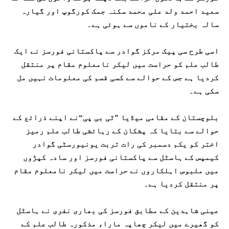
سعید احمد ولد علی محمد سکنہ جمک کورگوپ اور گیارہ
سالہ بختیار کے ناموں سے ہوئی ہے۔
اسی طرح سی پیک مرکز گوادر سے پاکستانی فورسز نے ایک
طالب علم کو حراست میں لیکر نامعلوم مقام پر منتقل
کردیا ہے جس کے حوالے سے کسی قسم کی معلومات نہیں مل
سکی ہے۔
بلوچستان کے مقامی میڈیا ”ٹی بی پی“نے اپنے ذرائع کے
حوالے سے بتایا کہ پشکان کے رہائشی طالب علم رمیز
اختر کو یکم دسمبر کی رات تربت یونیورسٹی گوادر
کیمپس کے ہاسٹل سے پاکستانی فورسز اور سادہ کپڑوں
میں ملبوس اہلکاروں نے حراست میں لیکر نامعلوم مقام
پر منتقل کردیا ہے۔
عینی شاہدین کے مطابق فورسز کی بھاری نفری نے ہاسٹل
کو گھیرے میں لیکر چھاپہ مارا، مذکورہ طالب علم کے