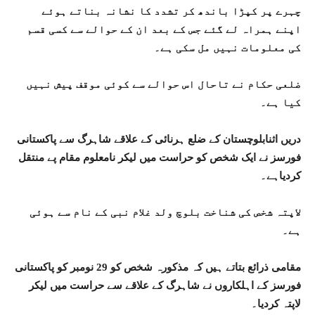
چہرے پر کپڑا باندھ کر تشدد کا نشانہ بناتے ہوئے
اپنے ہمراہ لے گئے جس کے بعد ان کے حوالے سے کسی قسم
کی معلومات نہیں مل سکی ہے۔
ضلعی حکام نے تاحال اس حوالے سے کوئی موقف پیش نہیں
کیا ہے۔
دریں اثنابلوچستان کے ضلع ہرنائی کے علاقے شاہرگ سے پاکستانی
فورسز نے ایک شخص کو حراست میں لیکر نامعلوم مقام پے منتقل
کردیاہے۔
لاپتہ شخص کی شناخت بلوچ ولد غلام نبی کے نام سے ہوئی
ہے۔
مقامی ذرائع بتاتے ہیں کہ مذکورہ شخص کو 29 نومبر کو پاکستانی
فورسز کے اہلکاروں نے شاہرگ کے علاقے سے حراست میں لیکر
لاپتہ کردیا۔