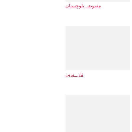
مقبوضہ بلوچستان
خاران بازار …
تازہ ترین
بلوچستان: ضل…