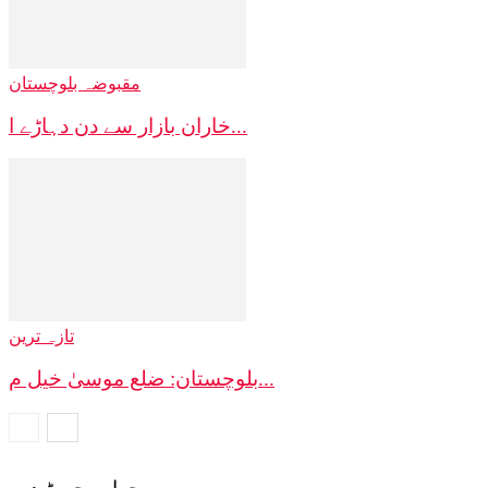
مقبوضہ بلوچستان
خاران بازار سے دن دہاڑے ا...
تازہ ترین
بلوچستان: ضلع موسیٰ خیل م...