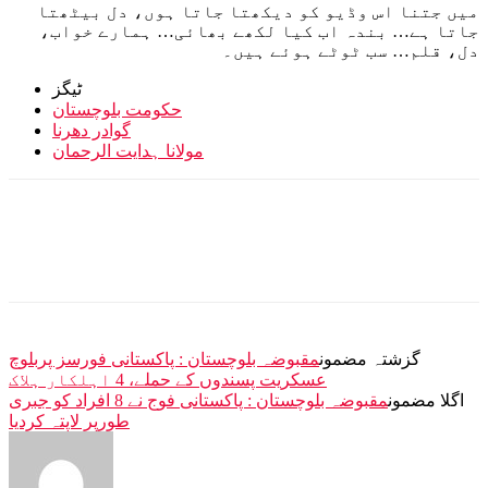
میں جتنا اس وڈیو کو دیکھتا جاتا ہوں، دل بیٹھتا
جاتا ہے… بندہ اب کیا لکھے بھائی… ہمارے خواب،
دل، قلم… سب ٹوٹے ہوئے ہیں۔
ٹیگز
حکومت بلوچستان
گوادر دھرنا
مولانا ہدایت الرحمان
گزشتہ مضمون
مقبوضہ بلوچستان : پاکستانی فورسز پربلوچ
عسکریت پسندوں کے حملے، 4 اہلکار ہلاک
اگلا مضمون
مقبوضہ بلوچستان : پاکستانی فوج نے 8 افراد کو جبری
طورپر لاپتہ کردیا