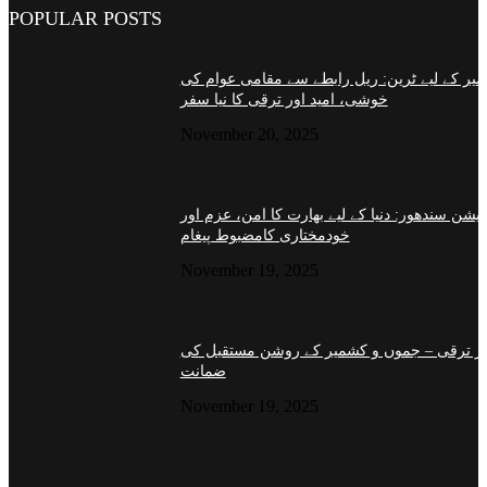
POPULAR POSTS
یر کے لیے ٹرین: ریل رابطے سے مقامی عوام کی
خوشی، امید اور ترقی کا نیا سفر
November 20, 2025
ریشن سندھور: دنیا کے لیے بھارت کا امن، عزم اور
خودمختاری کامضبوط پیغام
November 19, 2025
دار ترقی – جموں و کشمیر کے روشن مستقبل کی
ضمانت
November 19, 2025