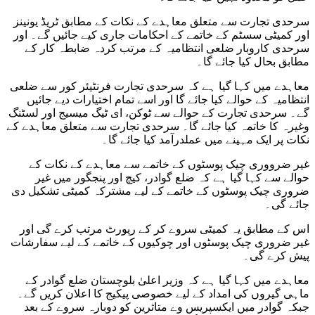
سرحدی تجارت سے متعلق معاہدے کے نکات کے مطابق ٹریڈ یونینز
اور کمیٹی سسٹم کے خاتمے کے احکامات جاری کیے جائیں گے۔ اور
سرحدی کاروبار ضلعی انتظامیہ کے مرتب کردہ ضابطہ کار کے
مطابق بحال کیا جائے گا۔
معاہدے میں کہا گیا ہے کہ سرحدی تجارت فرنٹیئر کور سے ضلعی
انتظامیہ کے حوالے کیا جائے گا اور اسے تمام اختیارات دیے جائیں
گے۔ سرحدی تجارت کے حوالے سے ٹوکن، ای ٹیگ میسیج اور لسٹنگ
وغیرہ کا خاتمہ کیا جائے گا۔ سرحدی تجارت سے متعلق معاہدے کے
نکات پر ایک مہینے میں عملدرآمد کیا جائے گا۔
غیر ضرووری چیک پوسٹوں کے خاتمے سے معاہدے کے نکات کے
حوالے سے کہا گیا ہے کہ ضلع گوادر، کیچ اور پنجگور میں غیر
ضروری چیک پوسٹوں کے خاتمے کے لیے مشترکہ کمیٹی تشکیل دی
جائے گی۔
اس کے مطابق یہ کمیٹی سروے کر کے رپورٹ مرتب کرے گی اور
غیر ضروری چیک پوسٹوں اور چوکیوں کے خاتمے کے لیے سفارشات
پیش کرے گی۔
معاہدے میں کہا گیا ہے کہ وزیر اعلیٰ بلوچستان ضلع گوادر کے
ماہی گیروں کی امداد کے لیے خصوصی پیکیج کا اعلان کریں گے۔
جبکہ گوادر میں ایکسپریس وے متاثرین کو دوبارہ سروے کے بعد