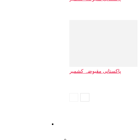
پاکستانی زیر…
پاکستانی مقبوضہ کشمیر
زرنوش نسیم ک…
ہندوستان
New Look
تمام