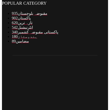
POPULAR CATEGORY
مقبوضہ بلوچستان
935
پاکستان
902
تازہ ترین
620
انٹرنیشنل
542
پاکستانی مقبوضہ کشمیر
340
ہندوستان
180
مضامین
89