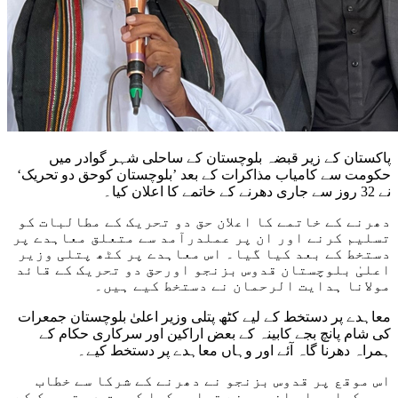
پاکستان کے زیر قبضہ بلوچستان کے ساحلی شہر گوادر میں
حکومت سے کامیاب مذاکرات کے بعد ’بلوچستان کوحق دو تحریک‘
نے 32 روز سے جاری دھرنے کے خاتمے کا اعلان کیا۔
دھرنے کے خاتمے کا اعلان حق دو تحریک کے مطالبات کو
تسلیم کرنے اور ان پر عملدرآمد سے متعلق معاہدے پر
دستخط کے بعد کیا گیا۔ اس معاہدے پر کٹھ پتلی وزیر
اعلیٰ بلوچستان قدوس بزنجو اورحق دو تحریک کے قائد
مولانا ہدایت الرحمان نے دستخط کیے ہیں۔
معاہدے پر دستخط کے لیے کٹھ پتلی وزیر اعلیٰ بلوچستان جمعرات
کی شام پانچ بجے کابینہ کے بعض اراکین اور سرکاری حکام کے
ہمراہ دھرنا گاہ آئے اور وہاں معاہدے پر دستخط کیے۔
اس موقع پر قدوس بزنجو نے دھرنے کے شرکا سے خطاب
بھی کیا جہاں انھوں نے تسلیم کیا کہ حق دو تحریک کے