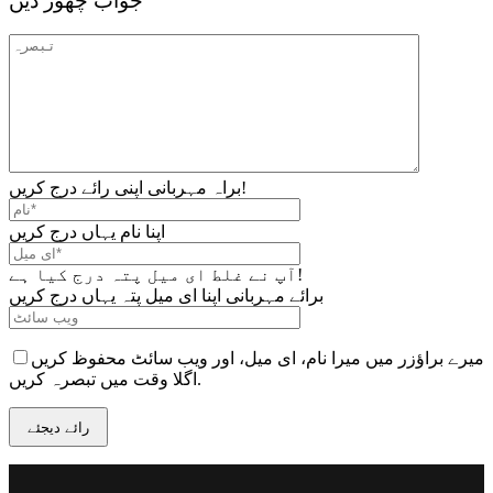
جواب چھوڑ دیں
براہ مہربانی اپنی رائے درج کریں!
اپنا نام یہاں درج کریں
آپ نے غلط ای میل پتہ درج کیا ہے!
برائے مہربانی اپنا ای میل پتہ یہاں درج کریں
میرے براؤزر میں میرا نام، ای میل، اور ویب سائٹ محفوظ کریں
اگلا وقت میں تبصرہ کریں.