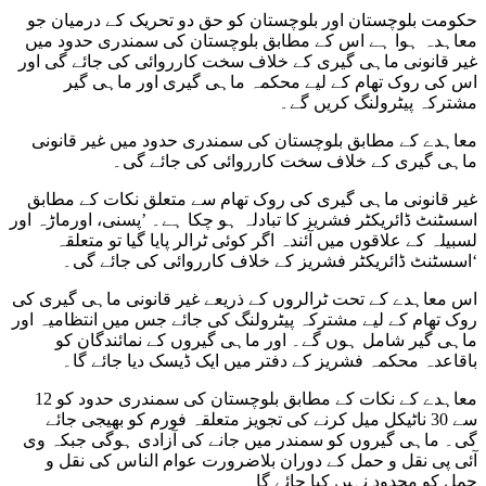
حکومت بلوچستان اور بلوچستان کو حق دو تحریک کے درمیان جو
معاہدہ ہوا ہے اس کے مطابق بلوچستان کی سمندری حدود میں
غیر قانونی ماہی گیری کے خلاف سخت کارروائی کی جائے گی اور
اس کی روک تھام کے لیے محکمہ ماہی گیری اور ماہی گیر
مشترکہ پیٹرولنگ کریں گے۔
معاہدے کے مطابق بلوچستان کی سمندری حدود میں غیر قانونی
ماہی گیری کے خلاف سخت کارروائی کی جائے گی۔
غیر قانونی ماہی گیری کی روک تھام سے متعلق نکات کے مطابق
اسسٹنٹ ڈائریکٹر فشریز کا تبادلہ ہو چکا ہے۔ ’پسنی، اورماڑہ اور
لسبیلہ کے علاقوں میں آئندہ اگر کوئی ٹرالر پایا گیا تو متعلقہ
اسسٹنٹ ڈائریکٹر فشریز کے خلاف کارروائی کی جائے گی۔‘
اس معاہدے کے تحت ٹرالروں کے ذریعے غیر قانونی ماہی گیری کی
روک تھام کے لیے مشترکہ پیٹرولنگ کی جائے جس میں انتظامیہ اور
ماہی گیر شامل ہوں گے۔ اور ماہی گیروں کے نمائندگان کو
باقاعدہ محکمہ فشریز کے دفتر میں ایک ڈیسک دیا جائے گا۔
معاہدے کے نکات کے مطابق بلوچستان کی سمندری حدود کو 12
سے 30 ناٹیکل میل کرنے کی تجویز متعلقہ فورم کو بھیجی جائے
گی۔ ماہی گیروں کو سمندر میں جانے کی آزادی ہوگی جبکہ وی
آئی پی نقل و حمل کے دوران بلاضرورت عوام الناس کی نقل و
حمل کو محدود نہیں کیا جائے گا۔