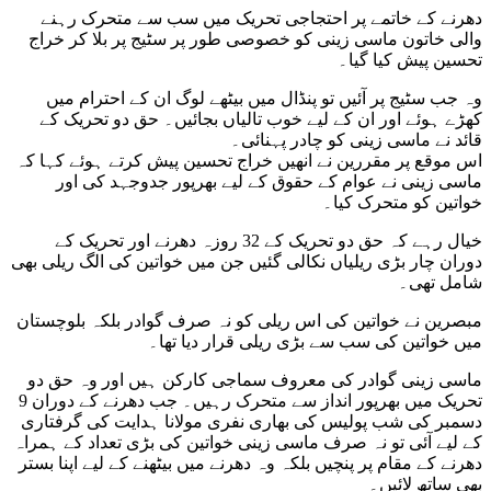
دھرنے کے خاتمے پر احتجاجی تحریک میں سب سے متحرک رہنے
والی خاتون ماسی زینی کو خصوصی طور پر سٹیج پر بلا کر خراج
تحسین پیش کیا گیا۔
وہ جب سٹیج پر آئیں تو پنڈال میں بیٹھے لوگ ان کے احترام میں
کھڑے ہوئے اور ان کے لیے خوب تالیاں بجائیں۔ حق دو تحریک کے
قائد نے ماسی زینی کو چادر پہنائی۔
اس موقع پر مقررین نے انھیں خراج تحسین پیش کرتے ہوئے کہا کہ
ماسی زینی نے عوام کے حقوق کے لیے بھرپور جدوجہد کی اور
خواتین کو متحرک کیا۔
خیال رہے کہ حق دو تحریک کے 32 روزہ دھرنے اور تحریک کے
دوران چار بڑی ریلیاں نکالی گئیں جن میں خواتین کی الگ ریلی بھی
شامل تھی۔
مبصرین نے خواتین کی اس ریلی کو نہ صرف گوادر بلکہ بلوچستان
میں خواتین کی سب سے بڑی ریلی قرار دیا تھا۔
ماسی زینی گوادر کی معروف سماجی کارکن ہیں اور وہ حق دو
تحریک میں بھرپور انداز سے متحرک رہیں۔ جب دھرنے کے دوران 9
دسمبر کی شب پولیس کی بھاری نفری مولانا ہدایت کی گرفتاری
کے لیے آئی تو نہ صرف ماسی زینی خواتین کی بڑی تعداد کے ہمراہ
دھرنے کے مقام پر پنچیں بلکہ وہ دھرنے میں بیٹھنے کے لیے اپنا بستر
بھی ساتھ لائیں۔