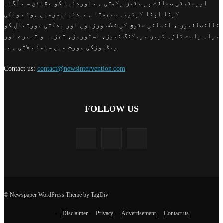
اورحقیقی صحافت پر یقین رکھتی ہے اوردنیا کو حقائق سے آگاہ
کرنا اپنا کرتویہ سمجھتا ہے۔دنیابھرمیں ہونے والی
ناانصافیوں ، انسانی حقوق کی خلاف ورزیوں اور بدلتی صورتحال کو
براہ راست تازہ ترین بریکنگ نیوز، اسٹوریز، تجزیہ و تبصرے اور
ویڈیوزکی صورت میں سامنے لاتی ہے۔
Contact us:
contact@newsintervention.com
FOLLOW US
© Newspaper WordPress Theme by TagDiv
Disclaimer
Privacy
Advertisement
Contact us