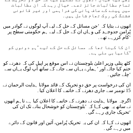
تمام مطالبات جائز تھے۔ خیال رہے کہ ان مطالبات
میں پینے کے صاف پانی کی فراہمی اور غیر قانونی
فشنگ کی روک تھام شامل ہیں۔
انھوں نے بتایا کہ ’جن مسائل کے حل کے لیے آپ لوگوں نے گوادر میں
پُرامن جدوجہد کی وہاں ان کے حل کے لیے ہم حکومتی سطح پر
کام کررہے تھے۔‘
ان کا کہنا تھا کہ مسائل کے حل کے لیے ’ہم دونوں کو
کامیابی ملی ہے۔‘
کٹھ پتلی وزیر اعلیٰ بلوچستان نے اس موقع پر اپیل کی کہ دھرنے کو
ختم کیا جائے اور ’ہمارے یہاں سے جانے کے ساتھ آپ لوگ یہاں سے
چلے جائیں۔‘
ان کی درخواست پر حق دو تحریک کے قائد مولانا ہدایت الرحمان نے
15 نومبر سے جاری دھرنے کے خاتمے کا اعلان کیا۔
اگرچہ مولانا ہدایت نے دھرنے کے خاتمے کا اعلان کیا ہے تاہم انھوں
نے ساتھ یہ بھی کہا کہ ’بلوچستان کو خوشحال بنانے تک ان کی
تحریک جاری رہے گی۔‘
انھوں نے کہا کہ ان کی یہ تحریک پُرامن، آئین اور قانون کے دائرے
میں رہے گی۔