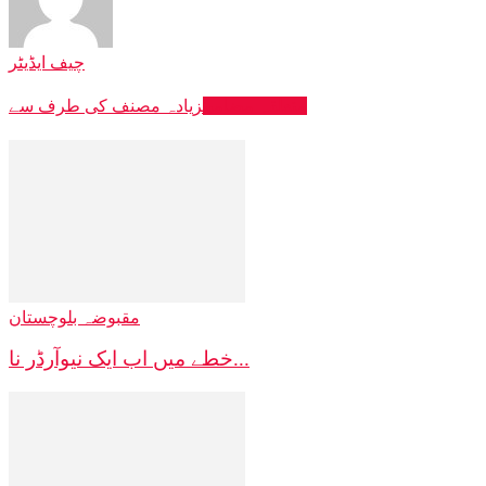
چیف ایڈیٹر
متعلقہ مضامین
زیادہ مصنف کی طرف سے
مقبوضہ بلوچستان
خطے میں اب ایک نیوآرڈر نا...