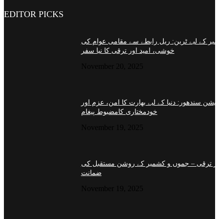
EDITOR PICKS
یر کے لیے ٹرین: ریل رابطے سے مقامی عوام کی
خوشی، امید اور ترقی کا نیا سفر
November 20, 2025
ریشن سندھور: دنیا کے لیے بھارت کا امن، عزم اور
خودمختاری کامضبوط پیغام
November 19, 2025
دار ترقی – جموں و کشمیر کے روشن مستقبل کی
ضمانت
November 19, 2025