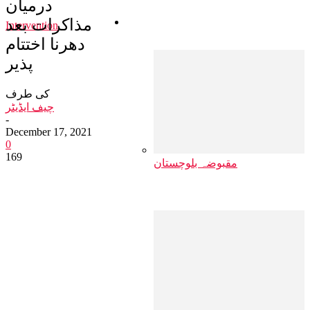
درمیان
مذاکرات بعد
مقبوضہ بلوچستان
Intervention
دھرنا اختتام
پذیر
کی طرف
چیف ایڈیٹر
-
December 17, 2021
0
169
مقبوضہ بلوچستان
خطے میں اب ا…