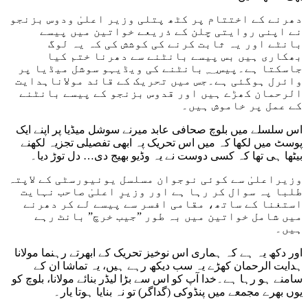
دھرنے کے اختتام پر کٹھ پتلی وزیر اعلیٰ ودوس بزنجو
نے اپنی روایتی چلن کے ذریعے خواتین میں پیسے
بانٹے اور یہ ثابت کرنے کی کوشش کی کہ یہ لوگ
بھکاری ہیں بس پیسے بانٹنے سے دھرنا ختم کیا
جاسکتا ہے۔پیس؁ بانٹنے کی ویڈیہو سوشل میڈیا پر
وائرل ہوگئی ہے۔جس میں تحریک کے قائد مولاناہدایت
الرحمان کھڑے ہیں اور قدوس بزنجو کے پیسے بانٹنے
کے عمل پر خاموش ہیں۔
اس سلسلے میں بلوچ صحافی عابد میرنے سوشل میڈیا پر اپنے ایک
پوسٹ میں لکھا کہ میں اس تحریک پہ ابھی تفصیلی تجزیہ لکھنے
بیٹھا ہی تھا کہ کسی دوست نے یہ وڈیو بھیج دی… دل توڑ دیا۔
وزیراعلیٰ سے کوئی نوجوان مسلسل یونیورسٹی کے لاپتہ
طلبا پہ سوال کر رہا ہے اور وزیرِ اعلیٰ صاحب نہایت
استغنا کے ساتھ، مقامی افسر سے پیسے لے کر دھرنے
میں شامل خواتین میں بہ طور ”جیب خرچ” بانٹ رہے
ہیں۔
اور دکھ یہ ہے کہ ہماری اس نوخیز تحریک کے ابھرتے رہنما مولانا
ہدایت الرحمان کھڑے یہ سب دیکھ رہے ہیں، یہ تماشا ان کے
سامنے ہو رہا ہے۔خدا آپ کو اس سے بڑا لیڈر بنائے مولانا، بلوچ کو
یوں بھرے مجمعے میں پنڈوکی (گداگر) تو نہ بنایا ہوتا یار۔