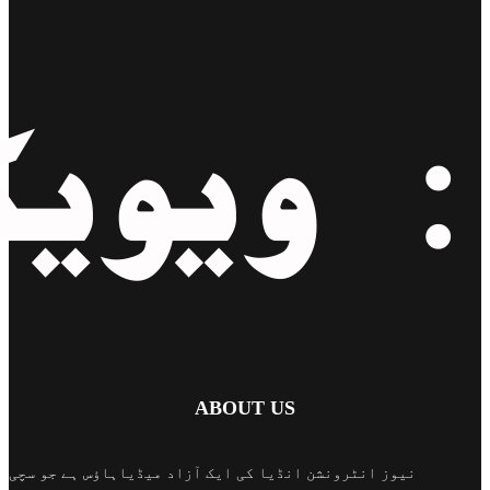
ABOUT US
نیوز انٹرونشن انڈیا کی ایک آزاد میڈیاہاؤس ہے جو سچی