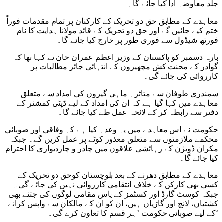
جلد معاوضہ ادا کیا جائے گا۔
معاہدے کے مطابق حق دو تحریک کے کارکنان پر تمام مقدمات فوراً
ختم کیے جائیں گے اور حق دو تحریک کے قائد مولانا ہدایت کا نام
فورتھ شیڈول سے فوری طور پر خارج کیا جائے گا۔
بارہ دسمبر کو پاکستان کے وزیر اعظم عمران خان نے کہا تھا کہ
گوادر کے محنت کش مچھیروں کے انتہائی جائز مطالبات پر
کارروائی کی جائے گی۔
سمندری طوفان سے متاثرہ ماہی گیروں کی امداد سے متعلق
معاہدے میں کہا گیا ہے کہ ان کی امداد کے لیے ڈپٹی کمشنر کے
دفتر سے رابطہ کر کے لائحہ عمل طے کیا جائے گا۔
حکومت نے اس معاہدے میں یہ وعدہ کیا ہے کہ وفاقی اور صوبائی
محکمے ملازمتوں سے متعلق معذور کوٹے پر عمل کریں گے۔ جبکہ
مکران ڈویژن کے رہائشی علاقوں میں چادر و چاردیواری کا احترام
کیا جائے گا۔
معاہدے کے مطابق دھرنے کے بعد بلوچستان کوحق دو تحریک کے
کسی بھی کارکن کے خلاف انتقامی کارروائی نہیں کی جائے گی۔
جبکہ کوسٹ گارڈ اور کسٹمز کے پاس مقامی لوگوں کی جتنے بھی
کشتیاں، لانچ اور گاڑیاں ہیں، ان کو ان کے مالکان سے واپس کرانے
کے لیے صوبائی حکومت ’ہر قسم کا تعاون کرے گی۔‘