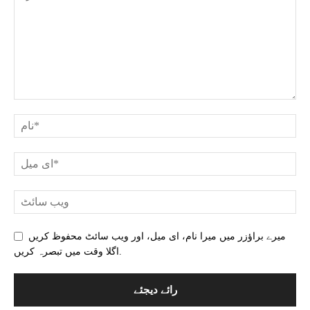
میرے براؤزر میں میرا نام، ای میل، اور ویب سائٹ محفوظ کریں
اگلا وقت میں تبصرہ کریں.