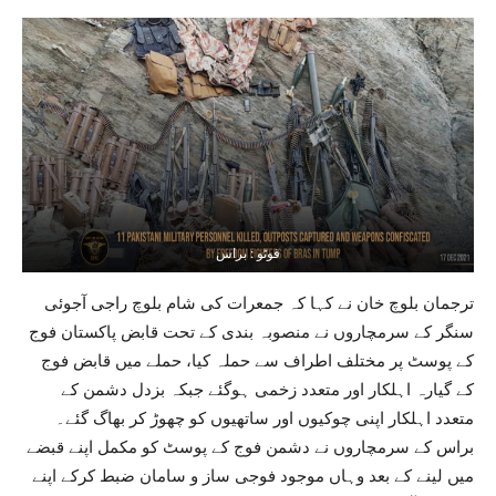
فوٹو : براس
ترجمان بلوچ خان نے کہا کہ جمعرات کی شام بلوچ راجی آجوئی
سنگر کے سرمچاروں نے منصوبہ بندی کے تحت قابض پاکستان فوج
کے پوسٹ پر مختلف اطراف سے حملہ کیا، حملے میں قابض فوج
کے گیارہ اہلکار اور متعدد زخمی ہوگئے جبکہ بزدل دشمن کے
متعدد اہلکار اپنی چوکیوں اور ساتھیوں کو چھوڑ کر بھاگ گئے۔
براس کے سرمچاروں نے دشمن فوج کے پوسٹ کو مکمل اپنے قبضے
میں لینے کے بعد وہاں موجود فوجی ساز و سامان ضبط کرکے اپنے