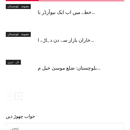
مقبوضہ بلوچستان
خطے میں اب ایک نیوآرڈر نا...
مقبوضہ بلوچستان
خاران بازار سے دن دہاڑے ا...
تازہ ترین
بلوچستان: ضلع موسیٰ خیل م...
جواب چھوڑ دیں