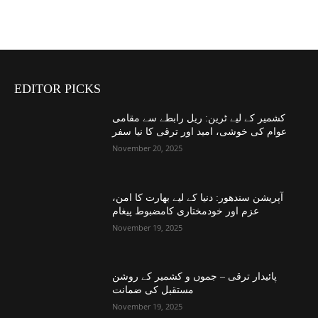
EDITOR PICKS
کشمیر کے لیے ٹرین: ریل رابطے سے مقامی
عوام کی خوشی، امید اور ترقی کا نیا سفر
November 20, 2025
آپریشن سندھور: دنیا کے لیے بھارت کا امن،
عزم اور خودمختاری کامضبوط پیغام
November 19, 2025
پائیدار ترقی – جموں و کشمیر کے روشن
مستقبل کی ضمانت
November 19, 2025