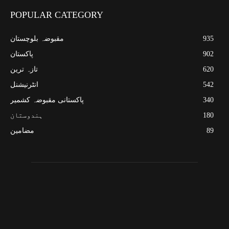
POPULAR CATEGORY
935
مقبوضہ بلوچستان
902
پاکستان
620
تازہ ترین
542
انٹرنیشنل
340
پاکستانی مقبوضہ کشمیر
180
ہندوستان
89
مضامین