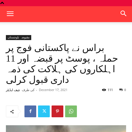
مقبوضہ بلوچستان
براس نے پاکستانی فوج پر
حملہ ، پوسٹ پر قبضہ اور 11
اہلکاروں کی ہلاکت کی ذمہ
داری قبول کرلی
111
December 17, 2021
-
کی طرف
0
چیف ایڈیٹر