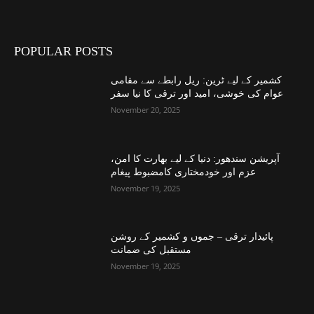
POPULAR POSTS
کشمیر کے لیے ٹرین: ریل رابطے سے مقامی
عوام کی خوشی، امید اور ترقی کا نیا سفر
November 20, 2025
آپریشن سندھور: دنیا کے لیے بھارت کا امن،
عزم اور خودمختاری کامضبوط پیغام
November 19, 2025
پائیدار ترقی – جموں و کشمیر کے روشن
مستقبل کی ضمانت
November 19, 2025