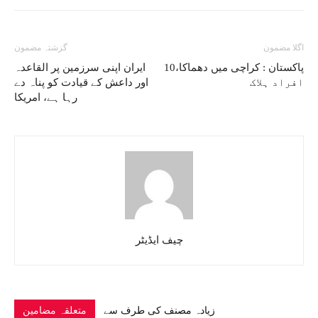
اگلا مضمون
گزشتہ مضمون
پاکستان : کراچی میں دھماکا،10
ایران اپنی سرزمین پر القاعدہ
افراد ہلاک
اور داعش کے قیادت کو پناہ دے
رہا ہے، امریکا
چیف ایڈیٹر
زیادہ مصنف کی طرف سے
متعلقہ مضامین