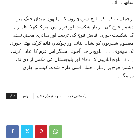
ساتھ لے آئے۔
ترجمان نے کہا کہ بلوچ سرمچاروں کے ہاتھوں میدان جنگ میں
دشمن فوج کی ہر بار شکست اور فرار اس امر کا کھلا اظہار ہے
کہ شکست خوردہ قابض فوج کی تربیت اور بہادری محض نہتے
معصوم شہریوں کو نشانہ بنانے اور چوکیاں قائم کرکے بھتہ خوری
تک موقوف ہے۔ بلوچ راجی آجوئی سنگر اس عزم کا اعادہ کرتی
ہے کہ بلوچ آبادیوں کے دفاع اور بلوچستان کی مکمل آزادی تک
دشمن فوج پر ہمارے حملے اسی طرح شدت کیساتھ جاری
رہینگے۔
پاکستانی فوج
بلوچ فریڈم فائٹرز
براس
ٹیگز