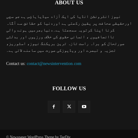
ABOUT US
نیوز انٹرونشن انڈیا کی ایک آزاد میڈیاہاؤس ہے جو سچی
اورحقیقی صحافت پر یقین رکھتی ہے اوردنیا کو حقائق سے آگاہ
کرنا اپنا کرتویہ سمجھتا ہے۔دنیابھرمیں ہونے والی
ناانصافیوں ، انسانی حقوق کی خلاف ورزیوں اور بدلتی
صورتحال کو براہ راست تازہ ترین بریکنگ نیوز، اسٹوریز،
تجزیہ و تبصرے اور ویڈیوزکی صورت میں سامنے لاتی ہے۔
Contact us:
contact@newsintervention.com
FOLLOW US
© Newspaper WordPress Theme by TagDiv