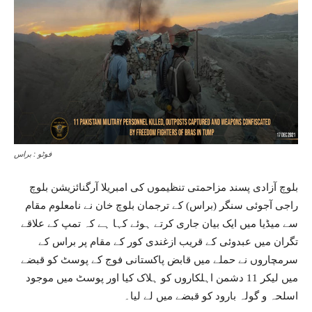
فوٹو : براس
بلوچ آزادی پسند مزاحمتی تنظیموں کی امبریلا آرگنائزیشن بلوچ
راجی آجوئی سنگر (براس) کے ترجمان بلوچ خان نے نامعلوم مقام
سے میڈیا میں ایک بیان جاری کرتے ہوئے کہا ہے کہ تمپ کے علاقے
تگران میں عبدوئی کے قریب ازغندی کور کے مقام پر براس کے
سرمچاروں نے حملے میں قابض پاکستانی فوج کے پوسٹ کو قبضے
میں لیکر 11 دشمن اہلکاروں کو ہلاک کیا اور پوسٹ میں موجود
اسلحہ و گولہ بارود کو قبضے میں لے لیا۔