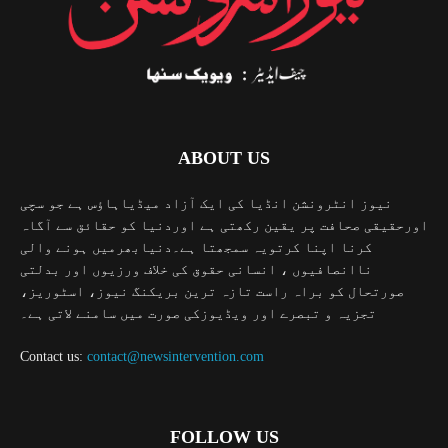
ABOUT US
نیوز انٹرونشن انڈیا کی ایک آزاد میڈیاہاؤس ہے جو سچی
اورحقیقی صحافت پر یقین رکھتی ہے اوردنیا کو حقائق سے آگاہ
کرنا اپنا کرتویہ سمجھتا ہے۔دنیابھرمیں ہونے والی
ناانصافیوں ، انسانی حقوق کی خلاف ورزیوں اور بدلتی
صورتحال کو براہ راست تازہ ترین بریکنگ نیوز، اسٹوریز،
تجزیہ و تبصرے اور ویڈیوزکی صورت میں سامنے لاتی ہے۔
Contact us:
contact@newsintervention.com
FOLLOW US