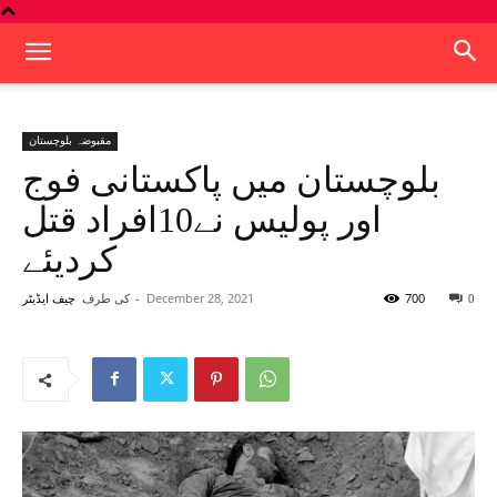
مقبوضہ بلوچستان
بلوچستان میں پاکستانی فوج
اور پولیس نے10افراد قتل
کردیئے
700
December 28, 2021
-
کی طرف
0
چیف ایڈیٹر