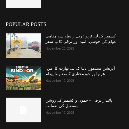
POPULAR POSTS
کشمیر کے لیے ٹرین: ریل رابطے سے مقامی
عوام کی خوشی، امید اور ترقی کا نیا سفر
November 20, 2025
آپریشن سندھور: دنیا کے لیے بھارت کا امن،
عزم اور خودمختاری کامضبوط پیغام
November 19, 2025
پائیدار ترقی – جموں و کشمیر کے روشن
مستقبل کی ضمانت
November 19, 2025