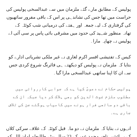
پولیس کے مطابق مارے گئے ملزمان میں سے عبدالسخی پولیس کی
حراست میں تھا جس کی نشاندہی پر اس کے باقی مفرور ساتھیوں
کی گرفتاری کے لیے جمعہ اور ہفتے کی درمیانی شب کوئٹہ کے
تھانہ منظور شہید کی حدود میں مشرقی بائی پاس پر سی آئی اے
پولیس نے چھاپہ مارا۔
کیس کے تفتیشی افسر اکرم لغاری نے غیر ملکی نشریاتی ادارے کو
بتایا کہ ملزمان نے پولیس کو دیکھتے ہی فائرنگ شروع کردی جس
سے ان کا اپنا ساتھی عبدالسخی مارا گیا۔
پولیس حکام نے دعویٗ کیا ہے کہ جوابی کارروائی میں
مطلوب ملزم غوث الدین کو بھی ہلاک کر دیا جبکہ ان کے
باقی دو ساتھی فرار ہونے میں کامیاب ہوگئے جن کی تلاش
جاری ہے۔
انہوں نے بتایا کہ ملزمان نے دو ماہ قبل کوئٹہ کے علاقے سرکی کلاں
کے رہائشی تاجر محمد عمر کے 23 سالہ بیٹے طالبعلم امان اللہ کو