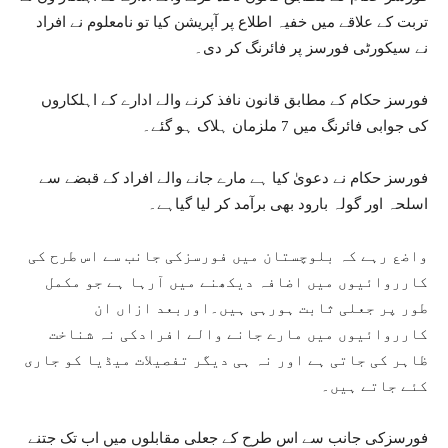
تربت کے علاقے میں خفیہ اطلاع پر آپریشن کیا تو نامعلوم نے افراد
نے سیکورٹی فورسز پر فائرنگ کر دی۔
فورسز حکام کے مطابق قانون نافذ کرنے والے ادارے کے اہلکاروں
کی جوابی فائرنگ میں 7 ملزمان ہلاک ہو گئے۔
فورسز حکام نے دعویٰ کیا ہے مارے جانے والے افراد کے قبضے سے
اسلحہ اور گولہ بارود بھی برآمد کر لیا گیاہے۔
واضع رہے کہ بلوچستان میں فورسزکی جانب سے اس طرح کی
کارروائیوں میں اضافہ دیکھنے میں آرہا ہے جو مکمل
طور پر جعلی ثابت ہورہی ہیں۔اوربعد ازاں ان
کارروائیوں میں مارے جانے والے افرادکی نہ شناخت
ظاہر کی جاتی ہے اور نہ ہی دیگر تفصیلات میڈیا کو جاری
کئے جاتے ہیں۔
فورسزکی جانب سے اس طرح کے جعلی مقابلوں میں اب تک جتنے