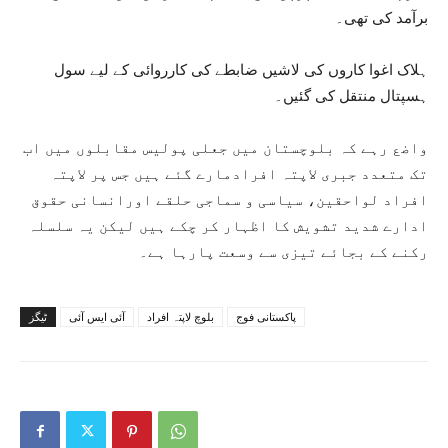
برآمد کی تھی۔
ہلاک اغوا کاروں کی لاشیں ضابطے کی کارروائی کے لیے سول
ہسپتال منتقل کی گئیں۔
واضع رہے کہ بلوچستان میں جعلی پولیس مقابلوں میں اب
تک متعدد جبری لاپتہ افرادمارے گئے ہیں جس پر لاپتہ
افراد لواحقین، سیاسی و سماجی حلقے اورانسانی حقوق
ادارے شدید تشویش کا اظہار کر چکے ہیں لیکن یہ سلسلہ
رکنے کے بجائے تیزی سے وسعت پارہا ہے۔
پاکستانی فوج
بلوچ لاپتہ افراد
آئی ایس آئی
ٹیگز