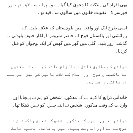
بھی افراد کی ہلاکت کا دعویٰ کیا گیا ہے وہ پہلے سے لاپتہ تھے اور
فورسز کے عقوبت خانوں میں سالوں سے قید تھے۔
اسی طرح ایک اور واقعہ میں بلوچستان کے علاقے بلیدہ کے
رہائشی اور پاکستان فوج کے حاضر سروس اہلکار حنیف بلیدئی نے
گذشتہ روز بلیدہ گلی میں گھر میں گھس کر ایک نوجوان کو قتل
کردیا۔
ذرائع کے مطابق قاتل نے الزام عائد کیا ہے کہ مقتول
نے پاکستان فوج اور اسلام کے خلاف باتیں کی ہیں اسی لئے
اس کاقتل واجب ہے۔
خاندانی ذرائع کا کہناہے کہ مذکورہ شخص کو ہم نے پہچانا اور
واردات کے وقت مذکورہ شخص نے اپنے چہرہ کو نہیں ڈھکا تھا۔
ذرائع بتارہے ہیں کہ مذکورہ شخص کا تعلق پاکستان کے
فوج سے ہے اور اس وقت بلیدہ میں باقاعدہ مخصوص ٹاسک