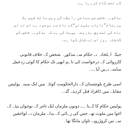
کے تحت کام کررہا ہے۔
مذکورہ شخص جو سماجی رابطے کی ویب سائٹ فیس بک
پربنام”نایاب بلیدئی“کے نام سے موجود ہے اس نے اس
بات کی تصدیق بذریعہ پوسٹ کی ہے کہ مذکورہ شخص کو
گذشتہ روز اس نے قتل کیا ہے۔
جبکہ اہلخانہ نے حکام سے مذکورہ شخص کے خلاف قانونی
کارروائی کے درخواست کی تاہم ابھی تک حکام کا کوئی ردعمل
سامنے نہیں آیاہے۔
اسی طرح بلوچستان کے دارالحکومت کوئٹہ میں ایک مبینہ پولیس
مقابلے میں 2افراد قتل کردیئے گئے۔
پولیس حکام کا کہنا ہے دونوں ملزمان ایک تاجر کے نوجوان بیٹے کے
اغوا میں ملوث تھے جس کی رہائی کے بدلے ملزمان نے لواحقین
سے تین کروڑروپے تاوان مانگا تھا۔