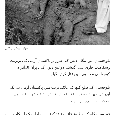
فوٹو : سنگر آن لائن
بلوچستان میں بنگلہ دیش کی طرز پر پاکستان آرمی کی بربریت
وسفاکیت جاری ہے۔ گذشتہ دو تین دنوں کے دوران 10افراد
کوجعلمی مقابلوں میں قتل کردیا گیاہے۔
بلوچستان کے ضلع کیچ کے علاقے تربت میں پاکستان آرمی نے ایک
آپریشن میں 7 مشتبہ افراد کی فائرنگ کے تبادلے میں
ہلاکت کا دعویٰ کیا ہے۔
فورسز حکام کے مطابق قانون نافذ کرنے والے ادارے کے اہلکار وں نے