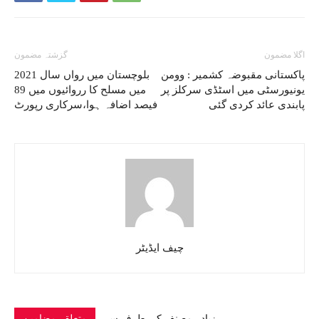
اگلا مضمون
گزشتہ مضمون
پاکستانی مقبوضہ کشمیر : وومن
بلوچستان میں رواں سال 2021
یونیورسٹی میں اسٹڈی سرکلز پر
میں مسلح کا رروائیوں میں 89
پابندی عائد کردی گئی
فیصد اضافہ ہوا،سرکاری رپورٹ
چیف ایڈیٹر
زیادہ مصنف کی طرف سے
متعلقہ مضامین