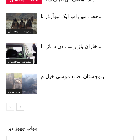
خطے میں اب ایک نیوآرڈر نا...
مقبوضہ بلوچستان
خاران بازار سے دن دہاڑے ا...
مقبوضہ بلوچستان
بلوچستان: ضلع موسیٰ خیل م...
تازہ ترین
جواب چھوڑ دیں