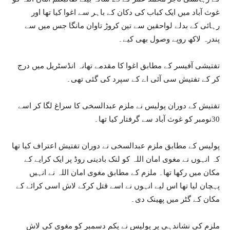
غوث آباد میں ایک کباب کی دکان کے باہر سے اغوا کیا تھا اور
رہائی کے بدلے لواحقین سے تین کروڑ تاوان مانگا جس میں سے
پندرہ لاکھ روپے وصول بھی کیے۔
تفتیشی آفیسر کے مطابق اغوا کا مقدمے تھانہ انڈسٹریل میں درج
کر کے تفتیش سی آئی اے کے سپرد کی گئی تھی۔
تفتیش کے دوران پولیس نے ملزم عبدالسخی کا سراغ لگا کر اسے
30نومبر کو غوث آباد سے گرفتار کیا تھا۔
پولیس کے مطابق ملزم عبدالسخی نے دوران تفتیش اعتراف کیا تھا
کہ انہوں نے مغوی امان اللہ کو لنک بادینی روڈ پر ایک کرایے کے
مکان میں رکھا تھا۔ ملزم کے مطابق مغوی امان اللہ نے انہیں
پہچان لیا تھا اس لیے انہوں نے اسے قتل کرکے لاش اسی کرائے کے
مکان کے گٹر میں پھینک دی۔
ملزم کی نشاندہی پر پولیس نے یکم دسمبر کو مغوی کی لاش