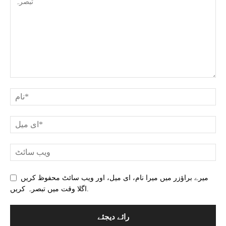
میرے براؤزر میں میرا نام، ای میل، اور ویب سائٹ محفوظ کریں
اگلا وقت میں تبصرہ کریں.