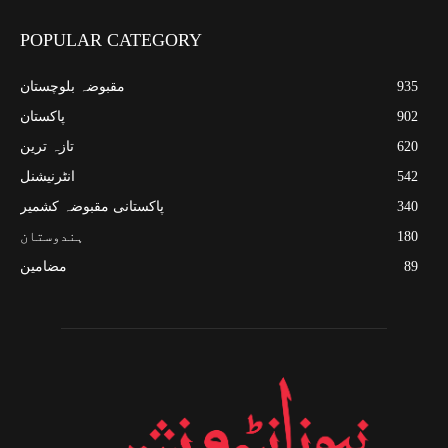
POPULAR CATEGORY
935
مقبوضہ بلوچستان
902
پاکستان
620
تازہ ترین
542
انٹرنیشنل
340
پاکستانی مقبوضہ کشمیر
180
ہندوستان
89
مضامین