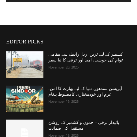
EDITOR PICKS
کشمیر کے لیے ٹرین: ریل رابطے سے مقامی
عوام کی خوشی، امید اور ترقی کا نیا سفر
November 20, 2025
آپریشن سندھور: دنیا کے لیے بھارت کا امن،
عزم اور خودمختاری کامضبوط پیغام
November 19, 2025
پائیدار ترقی – جموں و کشمیر کے روشن
مستقبل کی ضمانت
November 19, 2025