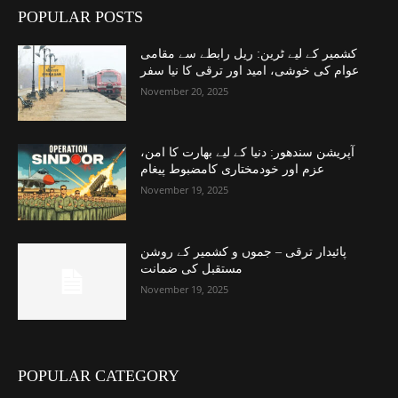
POPULAR POSTS
کشمیر کے لیے ٹرین: ریل رابطے سے مقامی
عوام کی خوشی، امید اور ترقی کا نیا سفر
November 20, 2025
آپریشن سندھور: دنیا کے لیے بھارت کا امن،
عزم اور خودمختاری کامضبوط پیغام
November 19, 2025
پائیدار ترقی – جموں و کشمیر کے روشن
مستقبل کی ضمانت
November 19, 2025
POPULAR CATEGORY