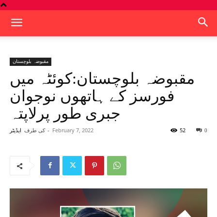
مقبوضہ بلوچستان
مقبوضہ بلوچستان:کوئٹہ میں
فورسز کے ہاتھوں نوجوان
جبری طور پرلاپتہ
52
February 7, 2022
-
کی طرف
0
ایڈیٹر