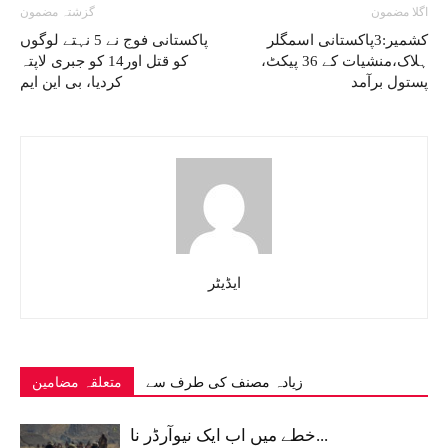
اگلا مضمون
گزشتہ مضمون
کشمیر:3پاکستانی اسمگلر
پاکستانی فوج نے 5 نہتے لوگوں
ہلاک،منشیات کے 36 پیکٹ،
کو قتل اور14 کو جبری لاپتہ
پستول برآمد
کردیا، بی این ایم
ایڈیٹر
زیادہ مصنف کی طرف سے
متعلقہ مضامین
خطے میں اب ایک نیوآرڈر نا...