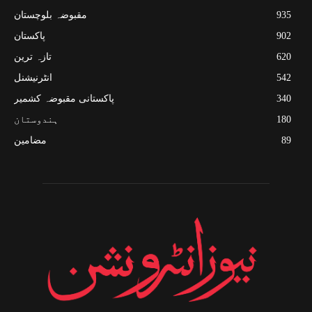
935
مقبوضہ بلوچستان
902
پاکستان
620
تازہ ترین
542
انٹرنیشنل
340
پاکستانی مقبوضہ کشمیر
180
ہندوستان
89
مضامین