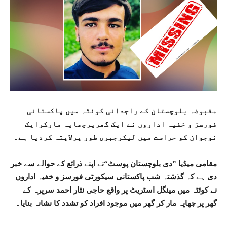
مقبوضہ بلوچستان کے راجدانی کوئٹہ میں پاکستانی
فورسز و خفیہ اداروں نے ایک گھرپرچھاپہ مارکرایک
نوجوان کو حراست میں لیکرجبری طور پرلاپتہ کردیا ہے۔
مقامی میڈیا ”دی بلوچستان پوسٹ“نے اپنے ذرائع کے حوالے سے خبر
دی ہے کہ گذشتہ شب پاکستانی سیکورٹی فورسز و خفیہ اداروں
نے کوئٹہ میں مینگل اسٹریٹ پر واقع حاجی نثار احمد سرپرہ کے
گھر پر چھاپہ مار کر گھر میں موجود افراد کو تشدد کا نشانہ بنایا۔