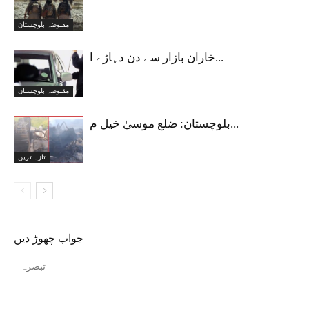
مقبوضہ بلوچستان
خاران بازار سے دن دہاڑے ا...
مقبوضہ بلوچستان
بلوچستان: ضلع موسیٰ خیل م...
تازہ ترین
جواب چھوڑ دیں