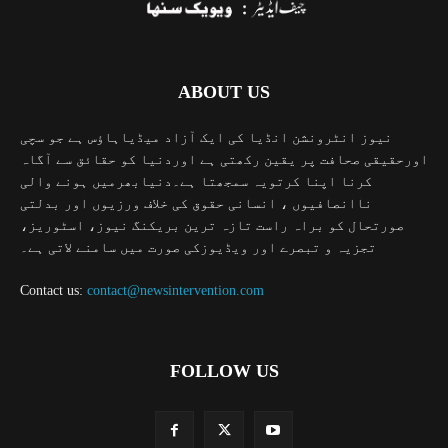
ABOUT US
نیوز انٹرونشن انڈیا کی ایک آزاد میڈیاہاؤس ہے جو سچی
اورحقیقی صحافت پر یقین رکھتی ہے اوردنیا کو حقائق سے آگاہ
کرنا اپنا کرتویہ سمجھتا ہے۔دنیابھرمیں ہونے والی
ناانصافیوں ، انسانی حقوق کی خلاف ورزیوں اور بدلتی
صورتحال کو براہ راست تازہ ترین بریکنگ نیوز، اسٹوریز،
تجزیہ و تبصرے اور ویڈیوزکی صورت میں سامنے لاتی ہے۔
Contact us:
contact@newsintervention.com
FOLLOW US