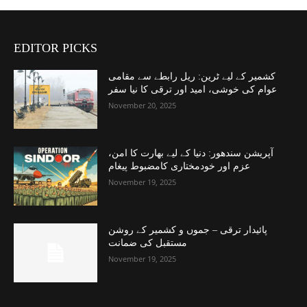
EDITOR PICKS
کشمیر کے لیے ٹرین: ریل رابطے سے مقامی
عوام کی خوشی، امید اور ترقی کا نیا سفر
November 20, 2025
آپریشن سندھور: دنیا کے لیے بھارت کا امن،
عزم اور خودمختاری کامضبوط پیغام
November 19, 2025
پائیدار ترقی – جموں و کشمیر کے روشن
مستقبل کی ضمانت
November 19, 2025