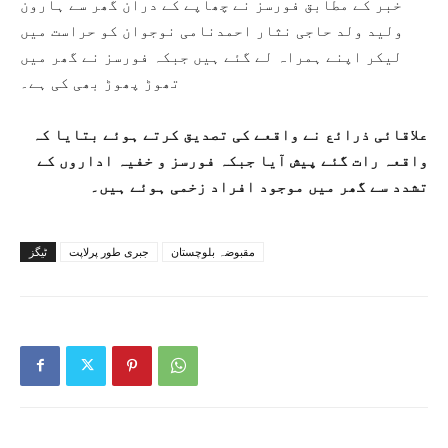
خبر کے مطابق فورسز نے چھاپے کے دران گھر سے ہارون
ولید ولد حاجی نثار احمدنامی نوجوان کو حراست میں
لیکر اپنے ہمراہ لے گئے ہیں جبکہ فورسز نے گھر میں
تھوڑ پھوڑ بھی کی ہے۔
علاقائی ذرائع نے واقعے کی تصدیق کرتے ہوئے بتایا کہ
واقعہ رات گئے پیش آیا جبکہ فورسز و خفیہ اداروں کے
تشدد سے گھر میں موجود افراد زخمی ہوئے ہیں۔
مقبوضہ بلوچستان
جبری طور پرلاپت
ٹیگز