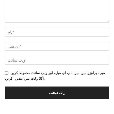
میرے براؤزر میں میرا نام، ای میل، اور ویب سائٹ محفوظ کریں
اگلا وقت میں تبصرہ کریں.