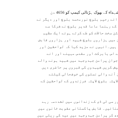
بلوچستان کے دارلحکومت کوئٹہ میں بلوچ جبری لاپتہ افراد اور شہداء کے بھوک ہڑتالی کیمپ کو 4656 دن
ئے رحیم بلوچ نورمحمد بلوچ اور دیگر نے
کے رہنما ماما قدیر بلوچ نے شرکا سے
ن سخت حالات کو طے کرتے ہوئے ایک عظیم
 میں ہزاروں بلوچ شہید اور ہزاروں قابض
 ہیں۔انہوں نے مزید کہا کہ لواحقین اور
ے اس بابرکت اور مقدس مہینے اور انے
جوان پرامن جہدوجہد میں شہید ہونے والے
یش کریں شیہدوں کی قبروں پر حاضری دیں
 آنے والی نسلوں کی خوشحالی کیلئے
اپتہ بلوچ لاپتہ فرزندوں کے لواحقین کے
ر سی ٹی ڈی کے زندانوں میں تشددسہ رہے
منائیں۔ قابض پاکستانی عقوبت خانوں میں
ھ کر پرامن جہدوجہد میں عید کی ریلی میں