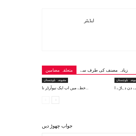
ایڈیٹر
زیادہ مصنف کی طرف سے
متعلقہ مضامین
بوضہ بلوچستان
مقبوضہ بلوچستان
خطے میں اب ایک نیوآرڈر نا...
جواب چھوڑ دیں