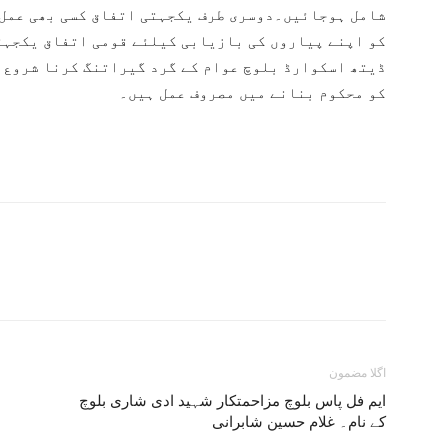
شامل ہوجائیں۔دوسری طرف یکجہتی اتفاق کسی بھی عمل 
کو اپنے پیاروں کی بازیابی کیلئے قومی اتفاق یکجہت
ڈیتھ اسکوارڈ بلوچ عوام کے گرد گیراتنگ کرنا شروع 
کو محکوم بنانے میں مصروف عمل ہیں۔
اگلا مضمون
ایم فل پاس بلوچ مزاحمتکار شہید ادی شاری بلوچ
کے نام۔ غلام حسین شابرانی