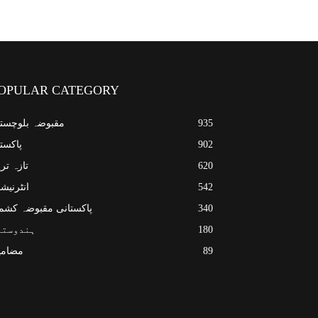
OPULAR CATEGORY
935
مقبوضہ بلوچست
902
پاکست
620
تازہ تر
542
انٹرنیش
340
پاکستانی مقبوضہ کشم
180
ہندوستا
89
مضامی