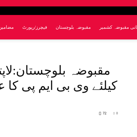
انی مقبوضہ کشمیر
مقبوضہ بلوچستان
فیچرز/رپورٹ
مضامین
مقبوضہ بلوچستان:لاپتہ
کیلئے وی بی ایم پی کا 
72
0