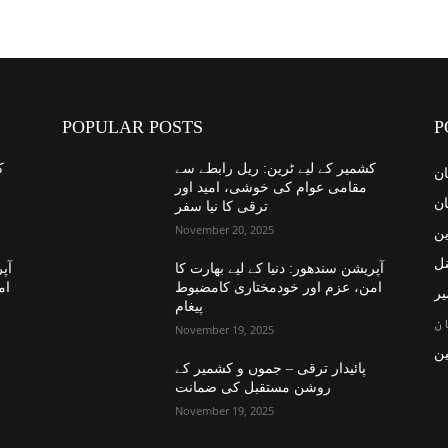
POPULAR POSTS
P
کشمیر کے لیے ٹرین: ریل رابطے سے
ک
ان
مقامی عوام کی خوشی، امید اور
ان
ترقی کا نیا سفر
November 20, 2025
ین
نل
آپریشن سندھور: دنیا کے لیے بھارت کا
آپر
امن، عزم اور خودمختاری کامضبوط
ام
یر
پیغام
ن
November 19, 2025
ن
پائیدار ترقی – جموں و کشمیر کے
روشن مستقبل کی ضمانت
November 19, 2025