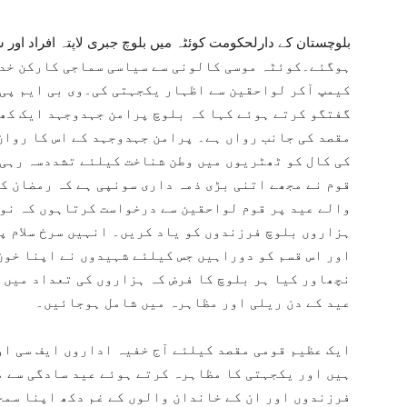
ہوگئے۔کوئٹہ موسی کالونی سے سیاسی سماجی کارکن خدا
کیمپ آکر لواحقین سے اظہار یکجہتی کی۔وی بی ایم پی 
گفتگو کرتے ہوئے کہا کہ بلوچ پرامن جہدوجہد ایک کھٹ
مقصد کی جانب رواں ہے۔ پرامن جہدوجہد کے اس کا روان
کی کال کو ٹھٹریوں میں وطن شناخت کیلئے تشددسہ رہی
قوم نے مجھے اتنی بڑی ذمہ داری سونپی ہے کہ رمضان ک
والے عید پر قوم لواحقین سے درخواست کرتاہوں کہ نو
ہزاروں بلوچ فرزندوں کو یاد کریں۔ انہیں سرخ سلام پ
اور اس قسم کو دوراہیں جس کیلئے شہیدوں نے اپنا خون
نچھاور کیا ہر بلوچ کا فرض کہ ہزاروں کی تعداد میں ل
عید کے دن ریلی اور مظاہرہ میں شامل ہوجائیں۔
ایک عظیم قومی مقصد کیلئے آج خفیہ اداروں ایف سی او
ہیں اور یکجہتی کا مظاہرہ کرتے ہوئے عید سادگی سے 
فرزندوں اور ان کے خاندان والوں کے غم دکھ اپنا سمج