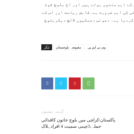
کے اہم سننوں ہوتے ہیں اور اج بلوچ قوم
ی کی اہم ضرورت ہے۔قابض ریاست اور اس کے
کردیا ہے۔ دھونس دھمکیوں لالچ دیکربلوچ
وی بی ایم پی
مقبوضہ بلوچستان
ٹیگز
گزشتہ مضمون
پاکستان:کراچی میں بلوچ خاتون کافدائی
حملہ،3چینی سمیت 4 افرادہلاک