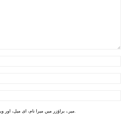
میرے براؤزر میں میرا نام، ای میل، اور ویب سائٹ محفوظ کریں اگلا وقت میں تبصرہ کریں.