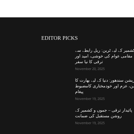
EDITOR PICKS
شمیر کے لیے ٹرین: ریل رابطے سے
مقامی عوام کی خوشی، امید اور
ترقی کا نیا سفر
November 20, 2025
یشن سندھور: دنیا کے لیے بھارت کا
ن، عزم اور خودمختاری کامضبوط
پیغام
November 19, 2025
پائیدار ترقی – جموں و کشمیر کے
روشن مستقبل کی ضمانت
November 19, 2025