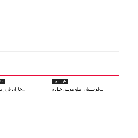
تازہ ترین
مق
بلوچستان: ضلع موسیٰ خیل م...
خاران بازار سے دن دہاڑے ا...