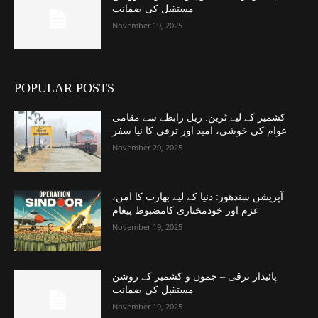
مستقبل کی ضمانت
November 19, 2025
POPULAR POSTS
کشمیر کے لیے ٹرین: ریل رابطے سے مقامی
عوام کی خوشی، امید اور ترقی کا نیا سفر
November 20, 2025
آپریشن سندھور: دنیا کے لیے بھارت کا امن،
عزم اور خودمختاری کامضبوط پیغام
November 19, 2025
پائیدار ترقی – جموں و کشمیر کے روشن
مستقبل کی ضمانت
November 19, 2025