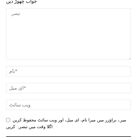
جواب چھوڑ دیں
میرے براؤزر میں میرا نام، ای میل، اور ویب سائٹ محفوظ کریں
اگلا وقت میں تبصرہ کریں.