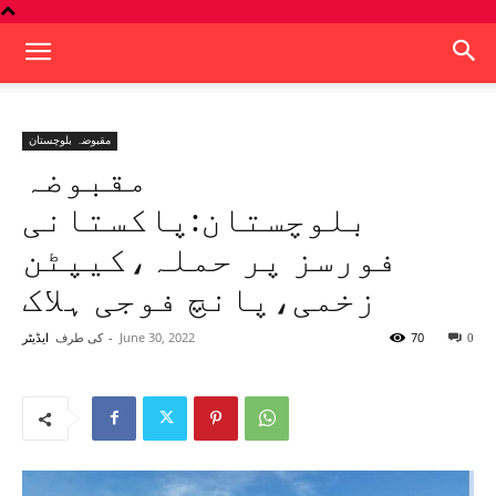
مقبوضہ بلوچستان
مقبوضہ
بلوچستان:پاکستانی
فورسز پر حملہ،کیپٹن
زخمی،پانچ فوجی ہلاک
70
June 30, 2022
-
کی طرف
0
ایڈیٹر