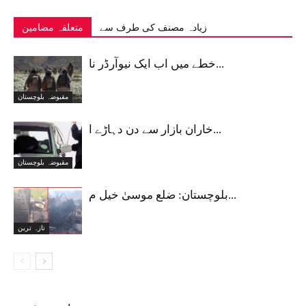
زیادہ مصنف کی طرف سے
متعلقہ مضامین
خطے میں اب ایک نیوآرڈر نا...
مقبوضہ بلوچستان
خاران بازار سے دن دہاڑے ا...
مقبوضہ بلوچستان
بلوچستان: ضلع موسیٰ خیل م...
تازہ ترین