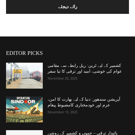
EDITOR PICKS
کشمیر کے لیے ٹرین: ریل رابطے سے مقامی
عوام کی خوشی، امید اور ترقی کا نیا سفر
November 20, 2025
آپریشن سندھور: دنیا کے لیے بھارت کا امن،
عزم اور خودمختاری کامضبوط پیغام
November 19, 2025
پائیدار ترقی – جموں و کشمیر کے روشن