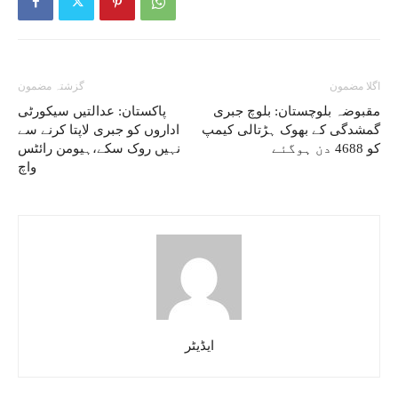
اگلا مضمون
گزشتہ مضمون
مقبوضہ بلوچستان: بلوچ جبری
پاکستان: عدالتیں سیکورٹی
گمشدگی کے بھوک ہڑتالی کیمپ
اداروں کو جبری لاپتا کرنے سے
کو 4688 دن ہوگئے
نہیں روک سکے،ہیومن رائٹس
واچ
ایڈیٹر