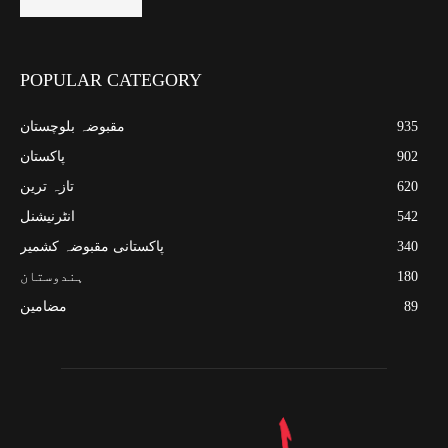
POPULAR CATEGORY
935
مقبوضہ بلوچستان
902
پاکستان
620
تازہ ترین
542
انٹرنیشنل
340
پاکستانی مقبوضہ کشمیر
180
ہندوستان
89
مضامین