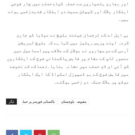
اور بھاری ہتھیاروں سے حملہ کیا،حملے میں چار فوجی
اہلکار ہلاک اور کیپٹن سمیت دو اہلکار شدیدزخمی ہوئے
ہیں۔
بی ایل اے کے ترجمان جیئند بلوچ نے میڈیا کو جاری
کردہ اپنے پریس ریلیز میں کہا ہے کہ بلوچ لبریشن
آرمی کے سرمچاروں نے بولان کے علاقے پیراسماعیل میں
منصور ٹاپ کے مقام پر قابض پاکستانی فوج کے اہلکاروں
کو آئی ای ڈی حملے میں نشانہ بنایا۔دھماکے کے نتیجے
میں قابض فوج کے بم ڈسپوزل اسکواڈ کا ایک اہلکار
موقع پر ہلاک جبکہ دو زخمی ہوگئے۔
مقبوضہ بلوچستان
پاکستانی فورسز پر حملہ
ٹیگز