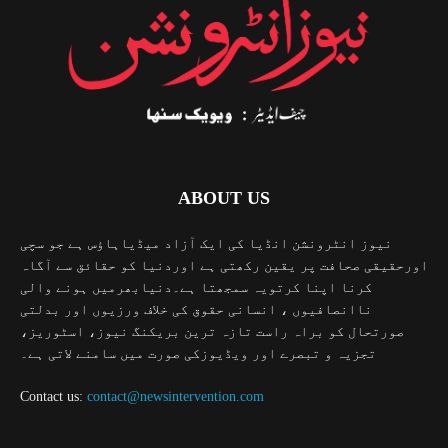
ABOUT US
نیوز انٹرونشن انڈیا کی ایک آزاد میڈیاہاؤس ہے جو سچی
اورحقیقی صحافت پر یقین رکھتی ہے اوردنیا کو حقائق سے آگاہ
کرنا اپنا کرتویہ سمجھتا ہے۔دنیابھرمیں ہونے والی
ناانصافیوں ، انسانی حقوق کی خلاف ورزیوں اور بدلتی
صورتحال کو براہ راست تازہ ترین بریکنگ نیوز، اسٹوریز،
تجزیہ و تبصرے اور ویڈیوزکی صورت میں سامنے لاتی ہے۔
Contact us:
contact@newsintervention.com