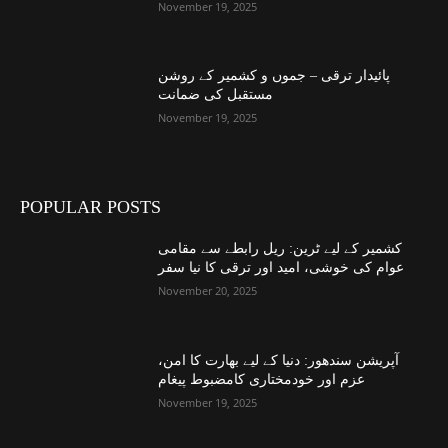
November 19, 2025
پائیدار ترقی – جموں و کشمیر کے روشن
مستقبل کی ضمانت
November 19, 2025
POPULAR POSTS
کشمیر کے لیے ٹرین: ریل رابطے سے مقامی
عوام کی خوشی، امید اور ترقی کا نیا سفر
November 20, 2025
آپریشن سندھور: دنیا کے لیے بھارت کا امن،
عزم اور خودمختاری کامضبوط پیغام
November 19, 2025