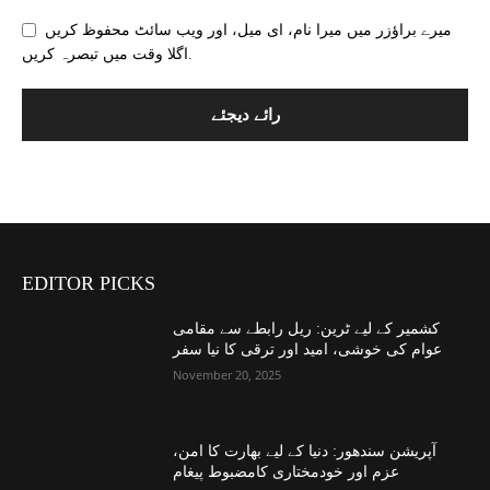
میرے براؤزر میں میرا نام، ای میل، اور ویب سائٹ محفوظ کریں
اگلا وقت میں تبصرہ کریں.
EDITOR PICKS
کشمیر کے لیے ٹرین: ریل رابطے سے مقامی
عوام کی خوشی، امید اور ترقی کا نیا سفر
November 20, 2025
آپریشن سندھور: دنیا کے لیے بھارت کا امن،
عزم اور خودمختاری کامضبوط پیغام