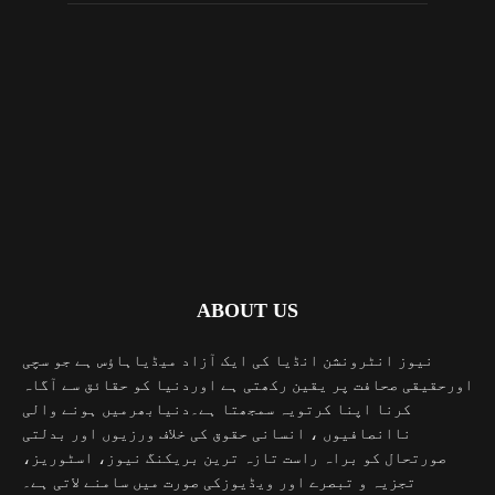
ABOUT US
نیوز انٹرونشن انڈیا کی ایک آزاد میڈیاہاؤس ہے جو سچی
اورحقیقی صحافت پر یقین رکھتی ہے اوردنیا کو حقائق سے آگاہ
کرنا اپنا کرتویہ سمجھتا ہے۔دنیابھرمیں ہونے والی
ناانصافیوں ، انسانی حقوق کی خلاف ورزیوں اور بدلتی
صورتحال کو براہ راست تازہ ترین بریکنگ نیوز، اسٹوریز،
تجزیہ و تبصرے اور ویڈیوزکی صورت میں سامنے لاتی ہے۔