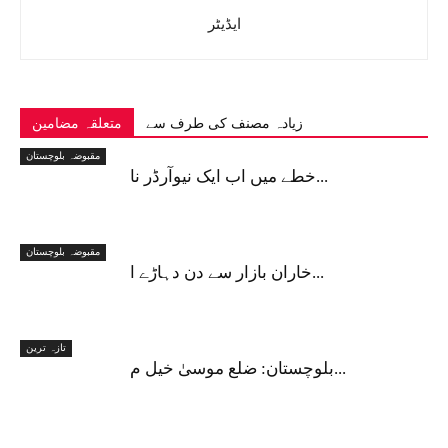
ایڈیٹر
زیادہ مصنف کی طرف سے
متعلقہ مضامین
مقبوضہ بلوچستان
خطے میں اب ایک نیوآرڈر نا...
مقبوضہ بلوچستان
خاران بازار سے دن دہاڑے ا...
تازہ ترین
بلوچستان: ضلع موسیٰ خیل م...