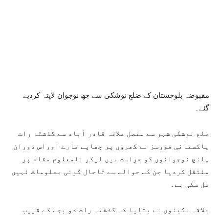
مقبوضہ بلوچستان کے ضلع نوشکی سے چھ نوجوان لاپتہ کردیے
گئے۔
ضلع نوشکی شہر سے متصل علاقہ قادر آباد سے گذشتہ رات
پاکستانی فورسز نے گھروں پر چھاپے مارے اوراس دوران
پانچ نوجوانوں کو حراست میں لیکر نامعلوم مقام پر
منتقل کردیا جن کے حوالے سے تاحال کوئی معلومات نہیں
مل سکی ہے۔
علاقہ مکینوں نے بتایا کہ گذشتہ رات دو بجے کے قریب