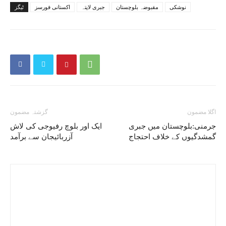
نوشکی
مقبوضہ بلوچستان
جبری لاپتہ
اکستانی فورسز
ٹیگز
اگلا مضمون
گزشتہ مضمون
جرمنی:بلوچستان میں جبری
ایک اور بلوچ رفیوجی کی لاش
گمشدگیوں کے خلاف احتجاج
آزربائیجان سے برآمد