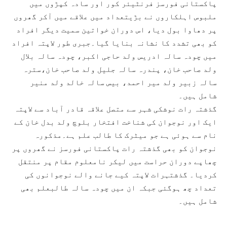
پاکستانی فورسز فرنٹیئر کور اور سادہ کپڑوں میں
ملبوس اہلکاروں نے بڑیتعداد میں علاقے میں آکر گھروں
پر دھاوا بول دیا، اس دوران خواتین سمیت دیگر افراد
کو بھی تشدد کا نشانہ بنایا گیا۔جبری طور لاپتہ افراد
میں چودہ سالہ ادریس ولد حاجی اکبر، چودہ سالہ بلال
ولد صاحب خان، پندرہ سالہ جلیل ولد صاحب خان،سترہ
سالہ زبیر ولد میر احمد، بیس سالہ خالد ولد منیر
شامل ہیں۔
گذشتہ رات نوشکی شہر سے متصل علاقہ قادر آباد سے لاپتہ
ایک اور نوجوان کی شناخت افتخار بلوچ ولد بدل خان کے
نام سے ہوئی ہے جو میٹرک کا طالب علم ہے۔مذکورہ
نوجوان کو بھی گذشتہ رات پاکستانی فورسز نے گھروں پر
چھاپے دوران حراست میں لیکر نامعلوم مقام پر منتقل
کردیا۔ گذشتہرات لاپتہ کیے جانے والے نوجوانوں کی
تعداد چھ ہوگئی جبکہ ان میں چودہ سالہ طالبعلم بھی
شامل ہیں۔