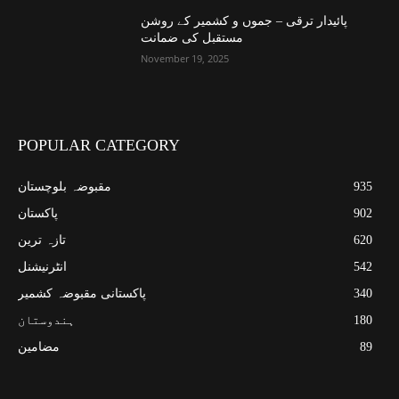
پائیدار ترقی – جموں و کشمیر کے روشن
مستقبل کی ضمانت
November 19, 2025
POPULAR CATEGORY
935
مقبوضہ بلوچستان
902
پاکستان
620
تازہ ترین
542
انٹرنیشنل
340
پاکستانی مقبوضہ کشمیر
180
ہندوستان
89
مضامین