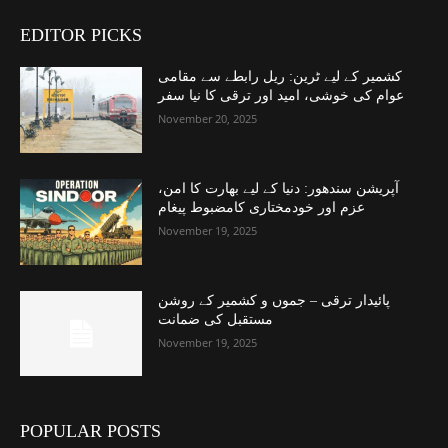
EDITOR PICKS
کشمیر کے لیے ٹرین: ریل رابطے سے مقامی
عوام کی خوشی، امید اور ترقی کا نیا سفر
November 20, 2025
آپریشن سندھور: دنیا کے لیے بھارت کا امن،
عزم اور خودمختاری کامضبوط پیغام
November 19, 2025
پائیدار ترقی – جموں و کشمیر کے روشن
مستقبل کی ضمانت
November 19, 2025
POPULAR POSTS