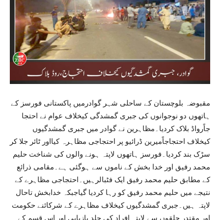
مقبوضہ بلوچستان کے ساحلی شہر گوادرمیں پاکستانی فورسز کے
ہاتھوں دو نوجوانوں کی جبری گمشدگی کیخلاف عوام نے احتجا
جاًرواڈ بلاک کردیا۔مظاہرین نے گوادر میں جبری گمشدگیوں
کیخلاف احتجاجاًمیرین ڈرائیو پر احتجاجی مظاہرہ کیااور ٹائر جلا کر
سڑک بند کردیا۔فورسز ہاتھوں لاپتہ ہونے والوں کی شناخت حلیم
محمد رفیق اور خدا بخش کے ناموں سے ہوگئی ہے۔مقامی ذرائع
کے مطابق حلیم محمد رفیق ایک فٹبالرہیں۔احتجاجی مظاہرے کے
نتیجے میں حلیم محمد رفیق کو رہا کردیا گیاجبکہ خدابخش تاحال
لاپتہ ہیں۔جبری گمشدگیوں کیخلاف مظاہرے کے شرکائنے حکومت
اور مقتدر حلقوں سے لاپتہ افراد کی جلد بازیابی اور اس قسم کے