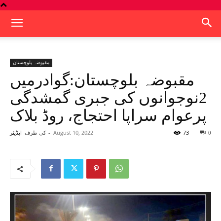
مقبوضہ بلوچستان
مقبوضہ بلوچستان:گوادرمیں
2نوجوانوں کی جبری گمشدگی
پرعوام سراپا احتجاج، روڈ بلاک
73
August 10, 2022
-
کی طرف
0
ایڈیٹر