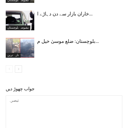
مقبوضہ بلوچستان
خاران بازار سے دن دہاڑے ا...
مقبوضہ بلوچستان
بلوچستان: ضلع موسیٰ خیل م...
تازہ ترین
جواب چھوڑ دیں