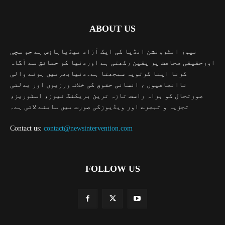
ABOUT US
نیوز انٹرونشن انڈیا کی ایک آزاد میڈیاہاؤس ہے جو سچی
اورحقیقی صحافت پر یقین رکھتی ہے اوردنیا کو حقائق سے آگاہ
کرنا اپنا کرتویہ سمجھتا ہے۔دنیابھرمیں ہونے والی
ناانصافیوں ، انسانی حقوق کی خلاف ورزیوں اور بدلتی
صورتحال کو براہ راست تازہ ترین بریکنگ نیوز، اسٹوریز،
تجزیہ و تبصرے اور ویڈیوزکی صورت میں سامنے لاتی ہے۔
Contact us:
contact@newsintervention.com
FOLLOW US