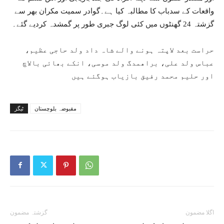
واقعات کے سدباب کا مطالبہ کیا ہے۔گوادر سمیت مکران بھر سے
گزشتہ 24 گھنٹوں میں کئی لوگ جبری طور پر گمشدہ کردیے گئے۔
حراست بعد لاپتہ ہونے والے شاہ داد ولد حاجی عظیم،
عباس ولد علی، براھمدگ ولد موسی، انکے بھائی بالاچ
اور حلیم محمد رفیق بازیاب ہوگئے ہیں
مقبوضہ بلوچستان
ٹیگز
اگلا مضمون
گزشتہ مضمون