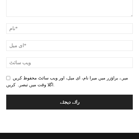
میرے براؤزر میں میرا نام، ای میل، اور ویب سائٹ محفوظ کریں
اگلا وقت میں تبصرہ کریں.