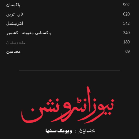
902
پاکستان
620
تازہ ترین
542
انٹرنیشنل
340
پاکستانی مقبوضہ کشمیر
180
ہندوستان
89
مضامین