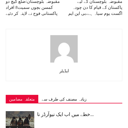
مقبوضہ بلوچستان کے لیے
مقبوضہ بلوچستان:ضلع کیچ دو
پاکستان کے قیام کا دن چودہ
کمسن بچوں سمیت8 افراد
اگست یوم سیاہ ہے،بی این ایم
پاکستانی فوج نے لاپتہ کر دئیے
ایڈیٹر
زیادہ مصنف کی طرف سے
متعلقہ مضامین
خطے میں اب ایک نیوآرڈر نا...