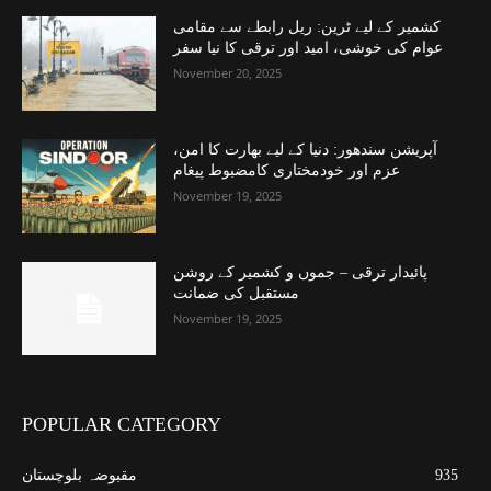
کشمیر کے لیے ٹرین: ریل رابطے سے مقامی
عوام کی خوشی، امید اور ترقی کا نیا سفر
November 20, 2025
آپریشن سندھور: دنیا کے لیے بھارت کا امن،
عزم اور خودمختاری کامضبوط پیغام
November 19, 2025
پائیدار ترقی – جموں و کشمیر کے روشن
مستقبل کی ضمانت
November 19, 2025
POPULAR CATEGORY
935
مقبوضہ بلوچستان