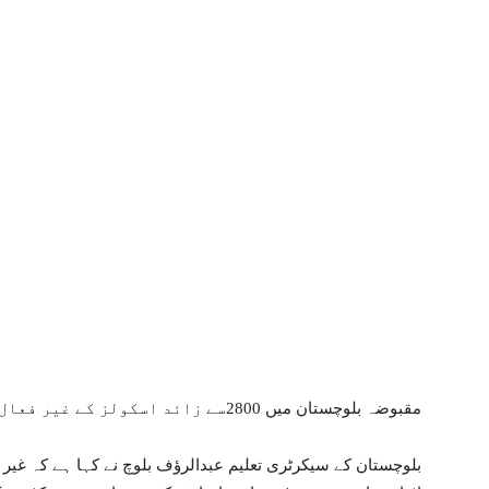
مقبوضہ بلوچستان میں 2800سے زائد اسکولز کے غیر فعال ہونے کا انکشاف ہوا ہے۔
بلوچستان کے سیکرٹری تعلیم عبدالرؤف بلوچ نے کہا ہے کہ غیر ف