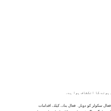
عال سکولز کو دوبارہ فعال بنانے کیلئے اقدامات