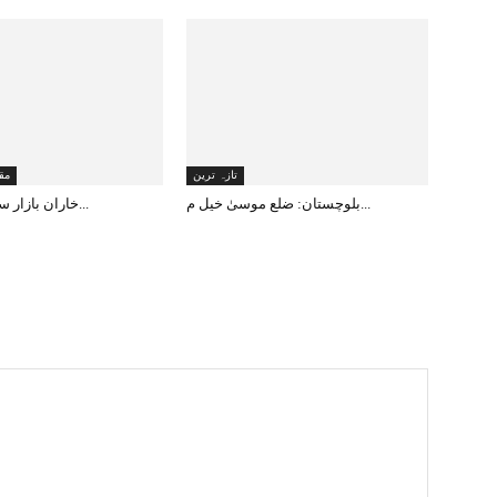
تازہ ترین
مق
بلوچستان: ضلع موسیٰ خیل م...
خاران بازار سے دن دہاڑے ا...