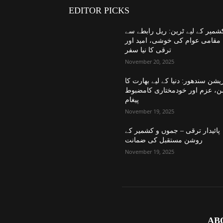
EDITOR PICKS
شمیر کے لیے ٹرین: ریل رابطے سے
مقامی عوام کی خوشی، امید اور
ترقی کا نیا سفر
November 20, 2025
یشن سندھور: دنیا کے لیے بھارت کا
ن، عزم اور خودمختاری کامضبوط
پیغام
November 19, 2025
پائیدار ترقی – جموں و کشمیر کے
روشن مستقبل کی ضمانت
November 19, 2025
AB