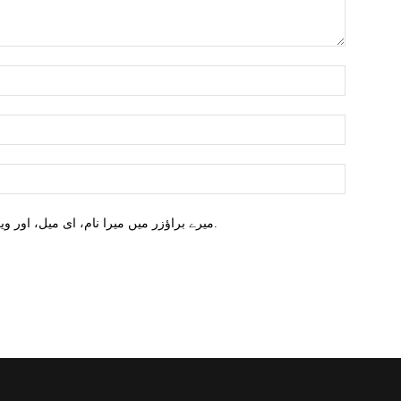
میرے براؤزر میں میرا نام، ای میل، اور ویب سائٹ محفوظ کریں اگلا وقت میں تبصرہ کریں.