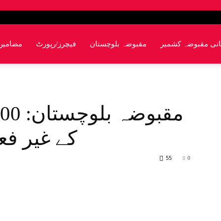
انی مقبوضہ کشمیر
مقبوضہ بلوچستان
فیچرز/رپورٹ
مضامین
کے غیر فع
55
0