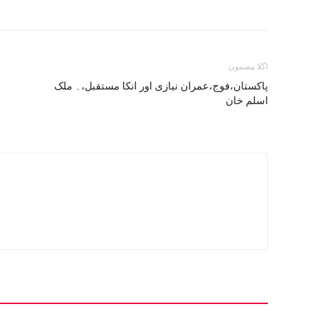
اگلا مضمون
پاکستان،فوج،عمران نیازی اور انکا مستقبل،۔ ملک
اسلم خان