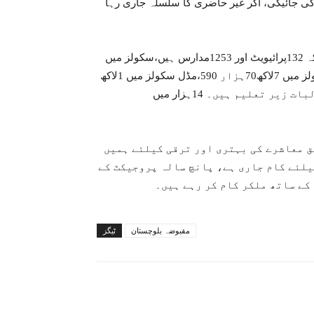
 کی جائیگی، اگر غیر حاضری کا سلسلہ جاری رہا
ذرائع کے مطابق بلوچستان میں اس وقت 14979سکولز ہیں جبکہ 132پرائیویٹ اور 1253مدارس ہیں،سکولز میں
10لاکھ 4ہزار 242طلباء و طالبات زیر تعلیم ہیں، پرائمری سکولز میں 7لاکھ70ہزار 590،مڈل سکولز میں 1لاکھ
59ہزار 736جبکہ ہائی سکولز میں 79ہزار 916طلباء و طالبات زیر تعلیم ہیں۔ 14ہزار میں
 معاشرے کی بہتری اور ترقی کیلئے ہمیں
یلئے کام جاری ہے، پانچ سالہ پروجیکٹ کے
کے ساتھ ملکر کام کر رہے ہیں۔
مقبوضہ بلوچستان
ٹیگز