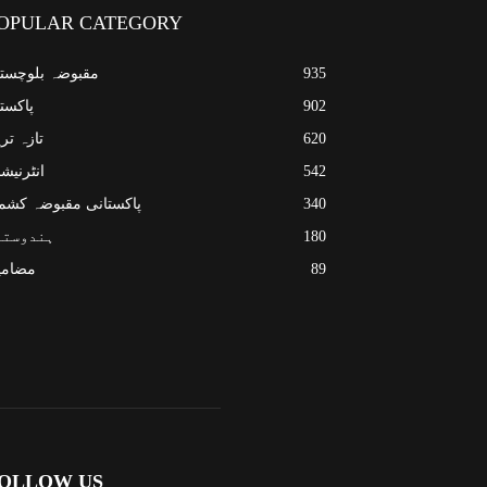
OPULAR CATEGORY
935
مقبوضہ بلوچست
902
پاکست
620
تازہ تر
542
انٹرنیش
340
پاکستانی مقبوضہ کشم
180
ہندوستا
89
مضامی
OLLOW US