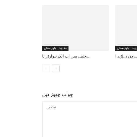
بوضہ بلوچستان
مقبوضہ بلوچستان
خطے میں اب ایک نیوآرڈر نا...
جواب چھوڑ دیں