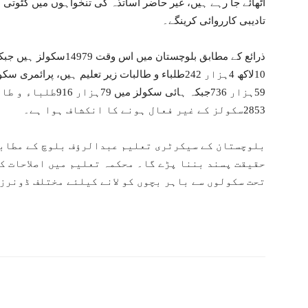
اٹھائے جا رہے ہیں، غیر حاضر اساتذہ کی تنخواہوں میں کٹوتی
تادیبی کارروائی کرینگے۔
2853سکولز کے غیر فعال ہونے کا انکشاف ہوا ہے۔
بلوچستان کے سیکرٹری تعلیم عبدالرؤف بلوچ کے مطابق
حقیقت پسند بننا پڑے گا۔ محکمہ تعلیم میں اصلاحات ک
تحت سکولوں سے باہر بچوں کو لانے کیلئے مختلف ڈونرز 