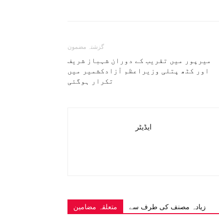
گزشتہ مضمون
میرپور میں تقریب کے دوران شہباز شریف
اور کٹھ پتلی وزیراعظم آزادکشمیر میں
تکرار ہوگئی
ایڈیٹر
زیادہ مصنف کی طرف سے
متعلقہ مضامین