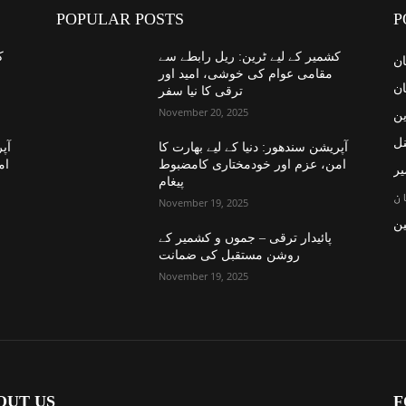
POPULAR POSTS
P
کشمیر کے لیے ٹرین: ریل رابطے سے
ک
ان
مقامی عوام کی خوشی، امید اور
ان
ترقی کا نیا سفر
November 20, 2025
ین
نل
آپریشن سندھور: دنیا کے لیے بھارت کا
آپر
امن، عزم اور خودمختاری کامضبوط
ام
یر
پیغام
ن
November 19, 2025
ن
پائیدار ترقی – جموں و کشمیر کے
روشن مستقبل کی ضمانت
November 19, 2025
OUT US
F