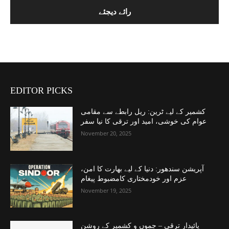
EDITOR PICKS
کشمیر کے لیے ٹرین: ریل رابطے سے مقامی
عوام کی خوشی، امید اور ترقی کا نیا سفر
November 20, 2025
آپریشن سندھور: دنیا کے لیے بھارت کا امن،
عزم اور خودمختاری کامضبوط پیغام
November 19, 2025
پائیدار ترقی – جموں و کشمیر کے روشن