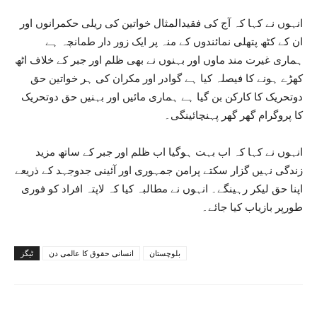
انہوں نے کہا کہ آج کی فقیدالمثال خواتین کی ریلی حکمرانوں اور
ان کے کٹھ پتھلی نمائندوں کے منہ پر ایک زور دار طمانچہ ہے
ہماری غیرت مند ماوں اور بہنوں نے بھی ظلم اور جبر کے خلاف اٹھ
کھڑے ہونے کا فیصلہ کیا ہے گوادر اور مکران کی ہر خواتین حق
دوتحریک کا کارکن بن گیا ہے ہماری مائیں اور بہنیں حق دوتحریک
کا پروگرام گھر گھر پہنچائینگی۔
انہوں نے کہا کہ اب بہت ہوگیا اب ظلم اور جبر کے ساتھ مزید
زندگی نہیں گزار سکتے پرامن جمہوری اور آئینی جدوجہد کے ذریعے
اپنا حق لیکر رہینگے۔ انہوں نے مطالبہ کیا کہ لاپتہ افراد کو فوری
طورپر بازیاب کیا جائے۔
بلوچستان
انسانی حقوق کا عالمی دن
ٹیگز