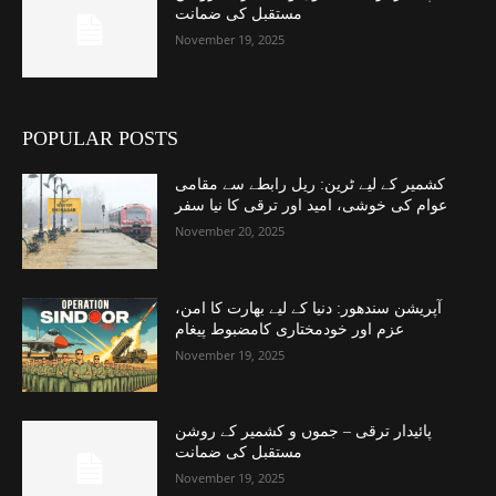
مستقبل کی ضمانت
November 19, 2025
POPULAR POSTS
کشمیر کے لیے ٹرین: ریل رابطے سے مقامی
عوام کی خوشی، امید اور ترقی کا نیا سفر
November 20, 2025
آپریشن سندھور: دنیا کے لیے بھارت کا امن،
عزم اور خودمختاری کامضبوط پیغام
November 19, 2025
پائیدار ترقی – جموں و کشمیر کے روشن
مستقبل کی ضمانت
November 19, 2025