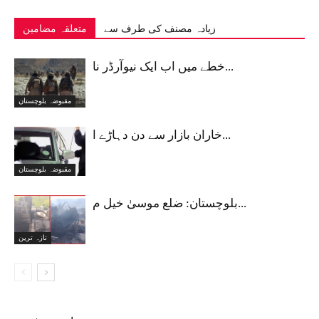
زیادہ مصنف کی طرف سے
متعلقہ مضامین
خطے میں اب ایک نیوآرڈر نا...
مقبوضہ بلوچستان
خاران بازار سے دن دہاڑے ا...
مقبوضہ بلوچستان
بلوچستان: ضلع موسیٰ خیل م...
تازہ ترین