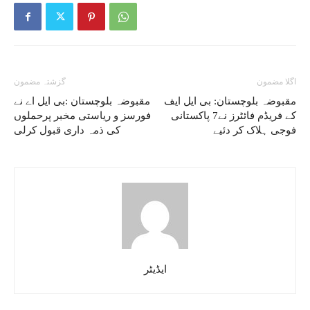
اگلا مضمون
گزشتہ مضمون
مقبوضہ بلوچستان: بی ایل ایف
مقبوضہ بلوچستان :بی ایل اے نے
کے فریڈم فائٹرز نے7 پاکستانی
فورسز و ریاستی مخبر پرحملوں
فوجی ہلاک کر دئیے
کی ذمہ داری قبول کرلی
ایڈیٹر