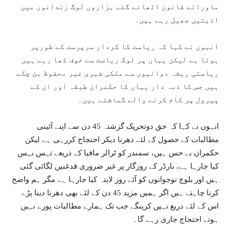
ماورائے قانون اٹھائے گئے ہزاروں لوگ زندانوں میں
اذیتیں جھیل رہے ہیں۔
انہوں نے کہا کہ ریاست کا کردار سرپرست کے طورپر
ہوتا ہے لیکن یہاں پر لوگ ریاست سے خوف کھا رہے ہیں
ریاستی ریشہ دوانیوں سے ملکی شہری غیر محفوظ بن چکے
ہیں جس کا ذمہ دار یہاں کا حکمران طبقہ اور ان کے
پیرول پر کام کرنے والے گماشتے ہیں۔
انہوں نے کہا کہ حق دوتحریک گزشتہ 45 دن سے اپنے آئینی
مطالبات کے حصول کے لئے دھرنا دیکر احتجاج کررہی ہے لیکن
حکمران بے حس ہیں، سمندر کو ٹرالر مافیا کے ذریعے تہس نہس
کیا جارہا ہے، بارڈر کے روزگار پر غیر ضروری قدغنیں لگائی گئی
ہیں اور بلوچ نوجوانوں کو آئے روز لاپتہ کیا جارہا ہے مگر ہم واضح
کرنا چاہتے ہیں اگر ہمیں مزید 45 دن کے لئے بھی دھرنا دینا پڑے
اس کے لئے دریغ نہیں کرینگے جب تک ہمارے مطالبات پورے نہیں
ہوتے احتجاج جاری رہے گا۔