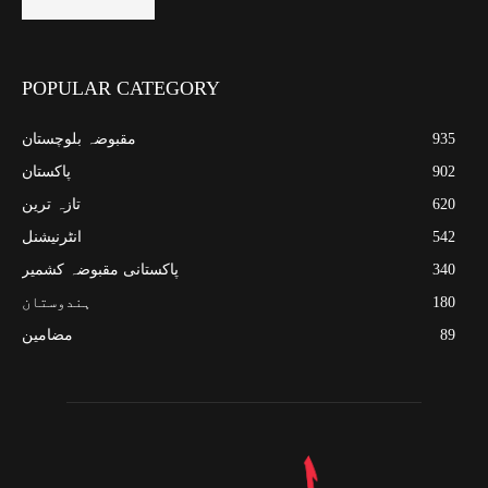
POPULAR CATEGORY
935
مقبوضہ بلوچستان
902
پاکستان
620
تازہ ترین
542
انٹرنیشنل
340
پاکستانی مقبوضہ کشمیر
180
ہندوستان
89
مضامین