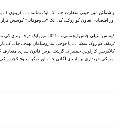
واشنگٹن میں چینی سفارت خانے کے ایک نمائندے نے کرینوں کے 
اور اقتصادی تعاون کو روکنے کی ایک “بے وقوفانہ” کوشش قرار د
ڈیفنس انٹیلی جنس ایجنسی نے 2021 می
ٹریفک کو روک سکتا ہے یا فوجی سازوسامان بھیجے جانے کے بار
کانگریس کارلوس جمنیز نے گزشتہ برس قانون سازی متعارف کر
امریکی خریداری پر پابندی لگائی جائے اور دیگر مینوفیکچررز ک