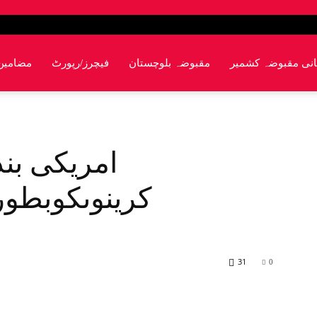
انی مقبوضہ کشمیر
مقبوضہ بلوچستان
فیچرز/رپورٹ
مضامین
امریکی بن
کرینوںکوبطو
31
0