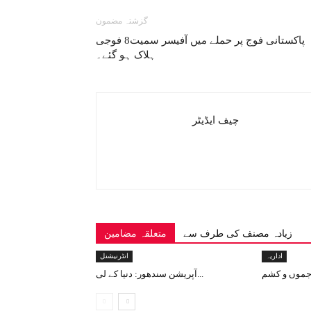
گزشتہ مضمون
پاکستانی فوج پر حملے میں آفیسر سمیت8 فوجی
ہلاک ہو گئے۔
چیف ایڈیٹر
زیادہ مصنف کی طرف سے
متعلقہ مضامین
اداریہ
انٹرنیشنل
آپریشن سندھور: دنیا کے لی...