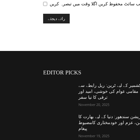
EDITOR PICKS
شمیر کے لیے ٹرین: ریل رابطے سے
مقامی عوام کی خوشی، امید اور
ترقی کا نیا سفر
November 20, 2025
یشن سندھور: دنیا کے لیے بھارت کا
ن، عزم اور خودمختاری کامضبوط
پیغام
November 19, 2025