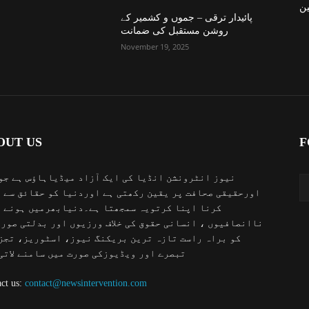
ن
پائیدار ترقی – جموں و کشمیر کے
روشن مستقبل کی ضمانت
November 19, 2025
OUT US
F
نیوز انٹرونشن انڈیا کی ایک آزاد میڈیاہاؤس ہے جو
اورحقیقی صحافت پر یقین رکھتی ہے اوردنیا کو حقائق سے 
کرنا اپنا کرتویہ سمجھتا ہے۔دنیابھرمیں ہونے 
ناانصافیوں ، انسانی حقوق کی خلاف ورزیوں اور بدلتی صور
کو براہ راست تازہ ترین بریکنگ نیوز، اسٹوریز، تجز
تبصرے اور ویڈیوزکی صورت میں سامنے لاتی
ct us:
contact@newsintervention.com