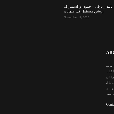
پائیدار ترقی – جموں و کشمیر کے
روشن مستقبل کی ضمانت
November 19, 2025
AB
 سچی
آگاہ
والی
تحال
یہ و
 ہے۔
Conta