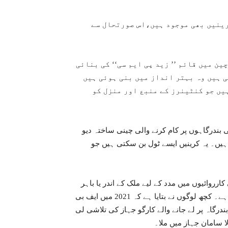
ینیں بھی موجود ہیں،اس صورتحال سے
ین میں قائم ’’ زید پی ایم سی‘‘ کی بنائی
 ہیں وہ بہتر انداز میں بنی ہوئی ہیں
یں جو کنٹینرز کے منبع اور منزل کو
 بندرگاہوں پر کام کرنے والی چینی ساختہ دیو
یں۔ یہ کرینیں ایسے ٹول بن سکتی ہیں جو
رروائیوں میں مدد کے لیے ملک کے اندر یا باہر
بھیجے جانے والے سامان کے بارے میں معلومات کو چرایا جا سکتا ہے۔ کچھ لوگوں نے بتایا ہے کہ 2021 میں ایف بی
ندرگاہ پر لے جانے والے کارگو جہاز کی تلاشی لی
لا سامان جہاز میں ملا۔