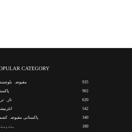
OPULAR CATEGORY
935
مقبوضہ بلوچست
902
پاکست
620
تازہ تر
542
انٹرنیش
340
پاکستانی مقبوضہ کشم
180
ہندوستا