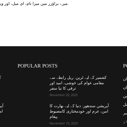
میرے براؤزر میں میرا نام، ای میل، اور ویب سائٹ محفوظ کریں اگلا وقت میں تبصرہ کریں.
POPULAR POSTS
P
کشمیر کے لیے ٹرین: ریل رابطے سے
ک
ان
مقامی عوام کی خوشی، امید اور
ان
ترقی کا نیا سفر
November 20, 2025
ین
نل
آپریشن سندھور: دنیا کے لیے بھارت کا
آپر
امن، عزم اور خودمختاری کامضبوط
ام
یر
پیغام
ن
November 19, 2025