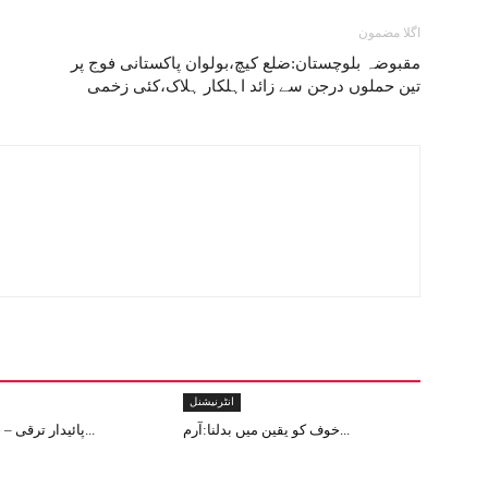
اگلا مضمون
مقبوضہ بلوچستان:ضلع کیچ،بولوان پاکستانی فوج پر
تین حملوں درجن سے زائد اہلکار ہلاک،کئی زخمی
انٹرنیشنل
خوف کو یقین میں بدلنا:آرم...
پائیدار ترقی – جموں و کشم...