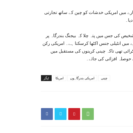
بارے میں امریکی خدشات کو چین کے ساتھ تجارتی
یا۔
ں ایک درجہ بندی کی تشخیص کی جس میں پتہ چلا کہ بیجنگ بندرگاہ پر
ے میں انٹیلی جنس اکٹھا کرسکتا ہے۔ امریکی رکن
ائی تھی تاکہ چینی کرینوں کی مستقبل میں
ی حوصلہ افزائی کی جائے۔
چینی
امریکی بندرگاہوں
امریکا
ٹیگز