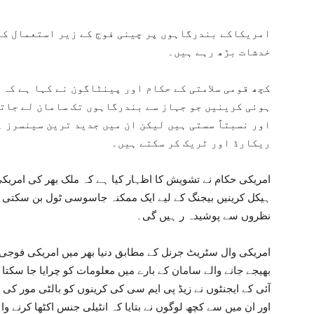
امریکاکے بندرگاہوں پر چینی فوج کے زیر استعمال کر
خدشات بڑھ رہے ہیں۔
کچھ قومی سلامتی کے حکام اور پینٹاگون نے کہا ہے کہ چ
ہوئی کرینیں جو جہاز سے بندرگاہوں تک سامان لے جاتی
اور نسبتاً سستی ہیں لیکن ان میں جدید ترین سینسرز ہ
ریکارڈ اور ٹریک کر سکتے ہیں۔
امریکی حکام نے تشویش کا اظہار کیا ہے کہ ملک بھر کی امریکی
ہیکل کرینیں بیجنگ کے لیے ایک ممکنہ جاسوسی ٹول بن سکتی ہ
نظروں سے پوشیدہ ر ہیں گی۔
امریکی وال سٹریٹ جرنل کے مطابق دنیا بھر میں امریکی فوجی کا
آئی کے ایجنٹوں نے زیڈ پی ایم سی کی کرینوں کو بالٹی مور کی ب
اور ان میں سے کچھ لوگوں نے بتایا کہ انٹیلی جنس اکٹھا کرنے وا