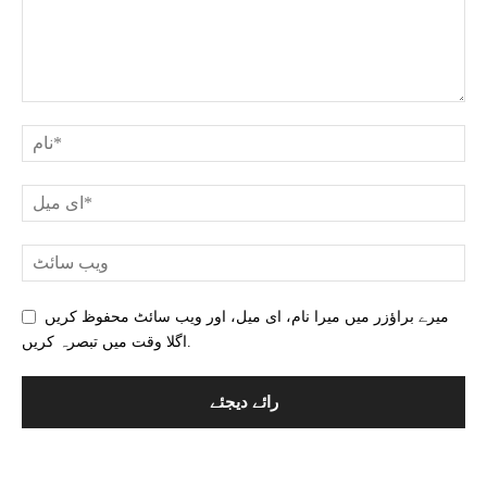
میرے براؤزر میں میرا نام، ای میل، اور ویب سائٹ محفوظ کریں
اگلا وقت میں تبصرہ کریں.