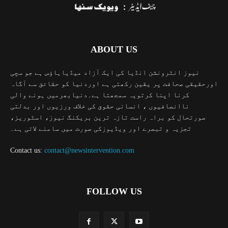
ABOUT US
نیوز انٹرونشن انڈیا کی ایک آزاد میڈیاہاؤس ہے جو سچی
اورحقیقی صحافت پر یقین رکھتی ہے اوردنیا کو حقائق سے آگاہ
کرنا اپنا کرتویہ سمجھتا ہے۔دنیابھرمیں ہونے والی
ناانصافیوں ، انسانی حقوق کی خلاف ورزیوں اور بدلتی
صورتحال کو براہ راست تازہ ترین بریکنگ نیوز، اسٹوریز،
تجزیہ و تبصرے اور ویڈیوزکی صورت میں سامنے لاتی ہے۔
Contact us:
contact@newsintervention.com
FOLLOW US