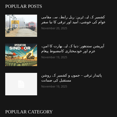
POPULAR POSTS
کشمیر کے لیے ٹرین: ریل رابطے سے مقامی
عوام کی خوشی، امید اور ترقی کا نیا سفر
November 20, 2025
آپریشن سندھور: دنیا کے لیے بھارت کا امن،
عزم اور خودمختاری کامضبوط پیغام
November 19, 2025
پائیدار ترقی – جموں و کشمیر کے روشن
مستقبل کی ضمانت
November 19, 2025
POPULAR CATEGORY