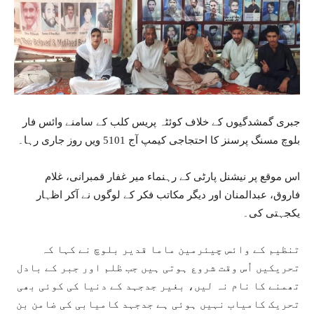
جبری گمشدگیوں کے خلاف کوئٹہ پریس کلب کے سامنے وائس فار
بلوچ مسنگ پرسنز کا احتجاجی کیمپ آج 5101 ویں روز جاری رہا۔
اس موقع پر نیشنل پارٹی کے رہنماء میر غفار قمبرانی، غلام
فاروق، عبدالمنان اور دیگر مکاتب فکر کے لوگوں نے آکر اظہار
یکجہتی کی۔
تنظیم کے وائس چیئرمین ماما قدیر بلوچ نے کہا کہ
تحریکیں اُس وقت شروع ہوتی ہیں جب ظلم اور جبر کے بادل
تھمنے کا نام نہ لیں، بغیر جدجہد کے دنیا کی کوئی بھی
تحریک کامیاب نہیں ہوئی ہے جدجہد کامیابی کی ضامن بن