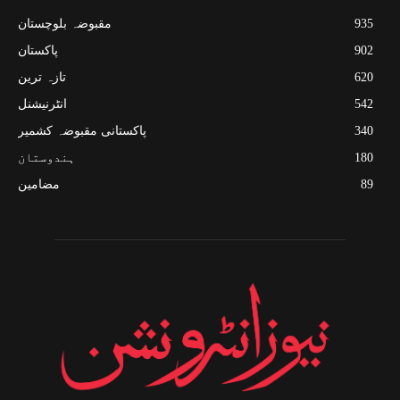
935
مقبوضہ بلوچستان
902
پاکستان
620
تازہ ترین
542
انٹرنیشنل
340
پاکستانی مقبوضہ کشمیر
180
ہندوستان
89
مضامین