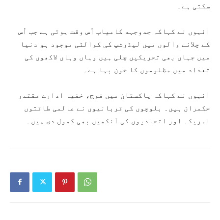
سکتی ہے۔
انہوں نے کہاکہ جدوجہد کامیاب اُس وقت ہوتی ہے جب اُس
کے چلانے والوں میں لیڈرشپ کی کوالٹی موجود ہو دنیا
میں جہاں بھی تحریکیں چلی ہیں وہاں وہاں لاکھوں کی
تعداد میں مظلوموں کا خون بہا ہے۔
انہوں نے کہاکہ پاکستان میں فوج، خفیہ ادارے مقتدر
حکمران ہیں۔ بلوچوں کی قربانیوں نے عالمی طاقتوں
امریکہ اور اتحادیوں کی آنکھیں بھی کھول دی ہیں۔