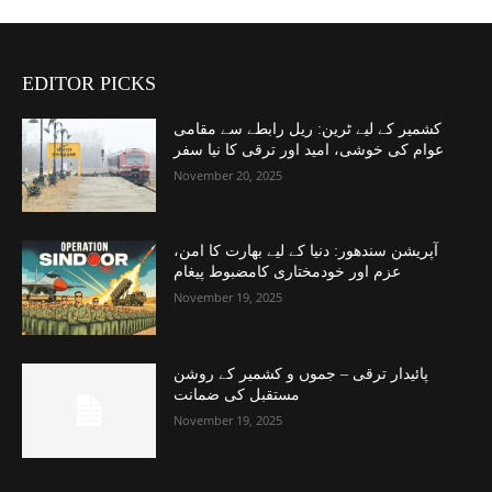
EDITOR PICKS
کشمیر کے لیے ٹرین: ریل رابطے سے مقامی
عوام کی خوشی، امید اور ترقی کا نیا سفر
November 20, 2025
آپریشن سندھور: دنیا کے لیے بھارت کا امن،
عزم اور خودمختاری کامضبوط پیغام
November 19, 2025
پائیدار ترقی – جموں و کشمیر کے روشن
مستقبل کی ضمانت
November 19, 2025