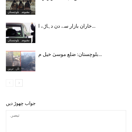
مقبوضہ بلوچستان
خاران بازار سے دن دہاڑے ا...
مقبوضہ بلوچستان
بلوچستان: ضلع موسیٰ خیل م...
تازہ ترین
جواب چھوڑ دیں