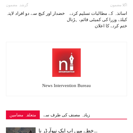
اگلا مضمون
گزشتہ مضمون
اساتذہ کے مطالبات تسلیم کرنے
خضدار اور کیچ سے دو افراد لاپتہ
کیلئے وزرا کی کمیٹی قائم، ہڑتال
ختم کرنے کا اعلان
News Intervention Bureau
زیادہ مصنف کی طرف سے
متعلقہ مضامین
خطے میں اب ایک نیوآرڈر نا...