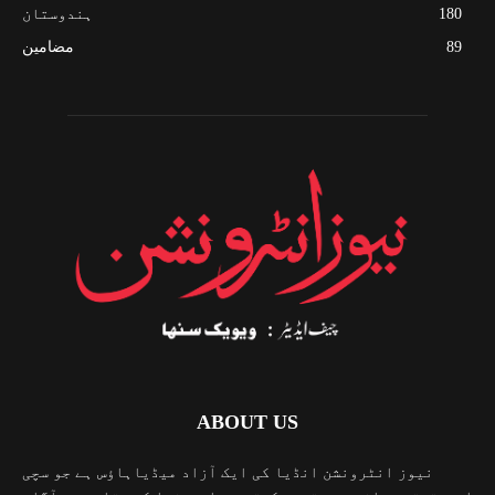
180
ہندوستان
89
مضامین
ABOUT US
نیوز انٹرونشن انڈیا کی ایک آزاد میڈیاہاؤس ہے جو سچی