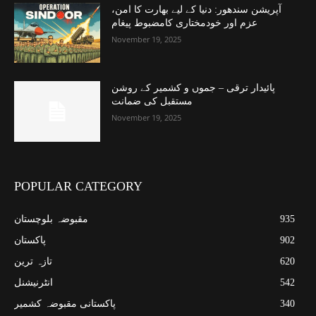
آپریشن سندھور: دنیا کے لیے بھارت کا امن،
عزم اور خودمختاری کامضبوط پیغام
November 19, 2025
پائیدار ترقی – جموں و کشمیر کے روشن
مستقبل کی ضمانت
November 19, 2025
POPULAR CATEGORY
935
مقبوضہ بلوچستان
902
پاکستان
620
تازہ ترین
542
انٹرنیشنل
340
پاکستانی مقبوضہ کشمیر