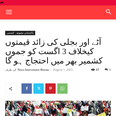
پاکستانی مقبوضہ کشمیر
آٹے اور بجلی کی زائد قیمتوں
کیخلاف 3 اگست کو جموں
کشمیر بھر میں احتجاج ہو گا
67
August 1, 2023
-
کی طرف
News Intervention Bureau
0