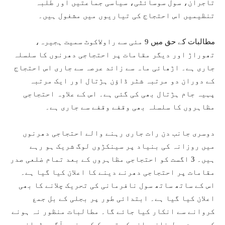
تاجران، سول سوسائٹی، سیاسی جماعتیں اور طلبہ
تنظیمیں اس احتجاج کی تیاریوں میں مشغول ہیں۔
مطالبات کے حق میں 9 مئی سے راولاکوٹ سمیت ہجیرہ،
تھوراڑ اور دیگر مقامات پر احتجاجی دھرنوں کا سلسلہ
جاری ہے۔ اڑھائی ماہ سے زائد عرصہ سے جاری اس احتجاج
کے دوران دو مرتبہ شٹر ڈاؤن ہڑتال اور ایک مرتبہ
پہیہ جام ہڑتال بھی کی گئی ہے۔ اس کے علاوہ احتجاجی
مظاہروں کا سلسلہ بھی وقفے وقفے سے جاری ہے۔
دوسری جانب دن رات جاری رہنے والے احتجاجی دھرنوں
میں روزانہ کی بنیاد پر سینکڑوں لوگ شریک ہو رہے
ہیں۔ 3 اگست کو احتجاجی مظاہروں کے بعد تمام ضلعی صدر
مقامات پر احتجاجی دھرنے دینے کا اعلان کیا گیا ہے۔
اس کے ساتھ ساتھ سول نافرمانی کی تحریک چلانے کا بھی
اعلان کیا گیا ہے۔ ابتدائی طور پر بجلی کے بل جمع
کروانے سے انکار کیا جائے گا۔ مطالبات منظور نہ ہونے
کی صورت سول نافرمانی کی تحریک کو مزید آگے بڑھانے