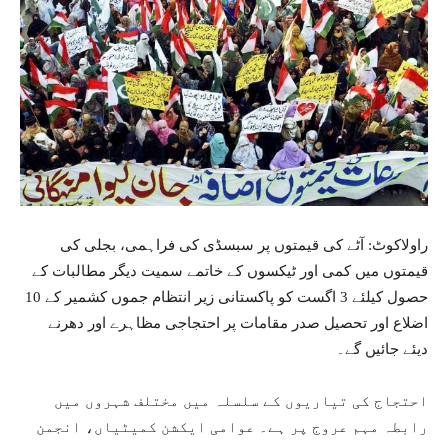
راولاکوٹ: آٹے کی قیمتوں پر سبسڈی کی فراہمی، بجلی کی
قیمتوں میں کمی اور ٹیکسوں کے خاتمے سمیت دیگر مطالبات کے
حصول کیلئے 3 اگست کو پاکستانی زیر انتظام جموں کشمیر کے 10
اضلاع اور تحصیل صدر مقامات پر احتجاجی مظاہرے اور دھرنے
دیئے جائیں گے۔
احتجاج کی تیاریوں کے سلسلہ میں مختلف شہروں میں
رابطہ مہم عروج پر ہے۔ عوامی ایکشن کمیٹیاں، انجمن