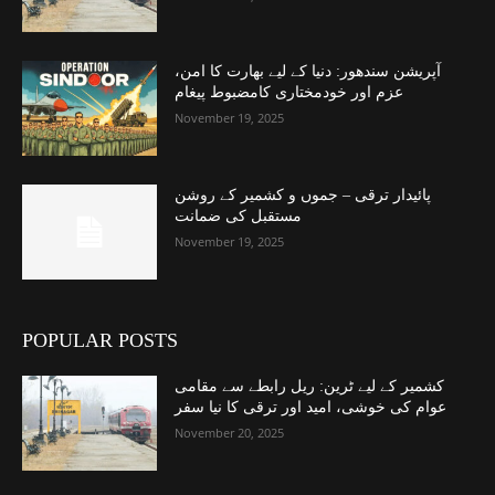
آپریشن سندھور: دنیا کے لیے بھارت کا امن،
عزم اور خودمختاری کامضبوط پیغام
November 19, 2025
پائیدار ترقی – جموں و کشمیر کے روشن
مستقبل کی ضمانت
November 19, 2025
POPULAR POSTS
کشمیر کے لیے ٹرین: ریل رابطے سے مقامی
عوام کی خوشی، امید اور ترقی کا نیا سفر
November 20, 2025