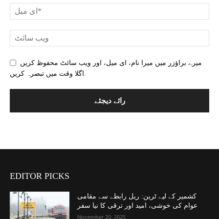
میرے براؤزر میں میرا نام، ای میل، اور ویب سائٹ محفوظ کریں
اگلا وقت میں تبصرہ کریں.
EDITOR PICKS
کشمیر کے لیے ٹرین: ریل رابطے سے مقامی
عوام کی خوشی، امید اور ترقی کا نیا سفر
November 20, 2025