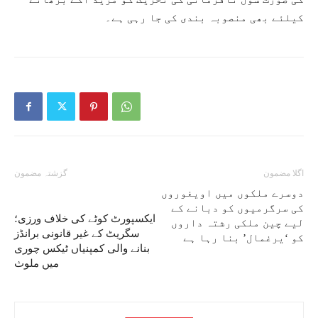
کیلئے بھی منصوبہ بندی کی جا رہی ہے۔
اگلا مضمون
گزشتہ مضمون
دوسرے ملکوں میں اویغوروں
کی سرگرمیوں کو دبانے کے
ایکسپورٹ کوٹے کی خلاف ورزی؛
لیے چین ملکی رشتہ داروں
سگریٹ کے غیر قانونی برانڈز
کو ‘یرغمال’ بنا رہا ہے
بنانے والی کمپنیاں ٹیکس چوری
میں ملوث