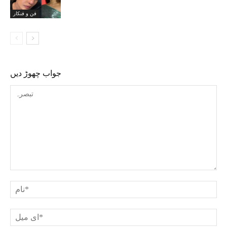
فن و فنکار
جواب چھوڑ دیں