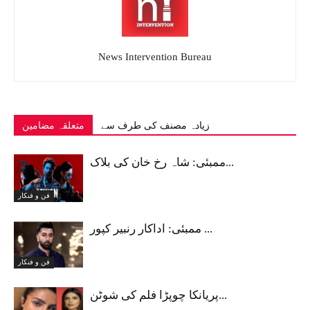
News Intervention Bureau
زیادہ مصنف کی طرف سے
متعلقہ مضامین
ممبئی: شاہ رخ خان کی بلاک...
فن و فنکار
ممبئی: اداکار رنبیر کپور ...
فن و فنکار
پریانکا چوپڑا فلم کی شوٹن...