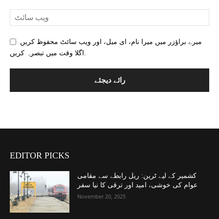
میرے براؤزر میں میرا نام، ای میل، اور ویب سائٹ محفوظ کریں
اگلا وقت میں تبصرہ کریں.
EDITOR PICKS
کشمیر کے لیے ٹرین: ریل رابطے سے مقامی
عوام کی خوشی، امید اور ترقی کا نیا سفر
November 20, 2025