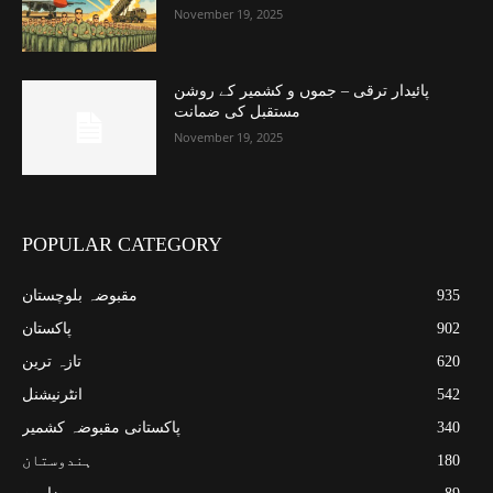
November 19, 2025
پائیدار ترقی – جموں و کشمیر کے روشن
مستقبل کی ضمانت
November 19, 2025
POPULAR CATEGORY
935
مقبوضہ بلوچستان
902
پاکستان
620
تازہ ترین
542
انٹرنیشنل
340
پاکستانی مقبوضہ کشمیر
180
ہندوستان