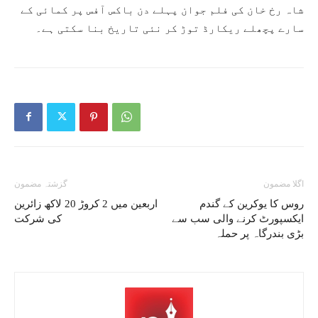
شاہ رخ خان کی فلم جوان پہلے دن باکس آفس پر کمائی کے
سارے پچھلے ریکارڈ توڑ کر نئی تاریخ بنا سکتی ہے۔
اگلا مضمون
گزشتہ مضمون
روس کا یوکرین کے گندم
اربعین میں 2 کروڑ 20 لاکھ زائرین
ایکسپورٹ کرنے والی سب سے
کی شرکت
بڑی بندرگاہ پر حملہ