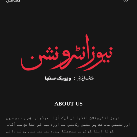
89
مضامین
ABOUT US
نیوز انٹرونشن انڈیا کی ایک آزاد میڈیاہاؤس ہے جو سچی
اورحقیقی صحافت پر یقین رکھتی ہے اوردنیا کو حقائق سے آگاہ
کرنا اپنا کرتویہ سمجھتا ہے۔دنیابھرمیں ہونے والی