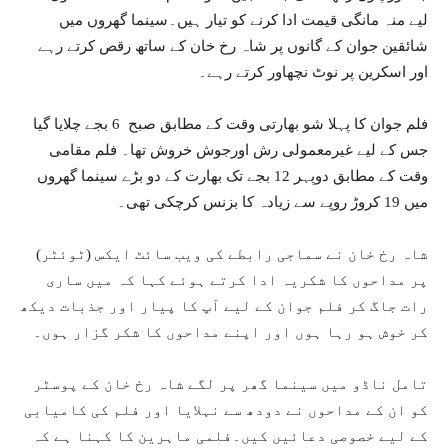
لیے منہ مانگی قیمت ادا کرنے کو تیار ہیں۔سینما گھروں میں
شائقین جوان کے گانوں پر شاہ رخ خان کے ساتھ رقص کرتے رہے
اور اسکرین پر نوٹ نچھاور کرتے رہے۔
فلم جوان کا پہلا شو بھارتی وقت کے مطابق صبح 6 بجے چلایا گیا
جس کے لیے غیرمعمولی رش اورجوش خروش تھا۔ فلم مقامی
وقت کے مطابق دوپہر 12 بجے تک بھارت کے دو بڑے سینما گھروں
میں 19 کروڑ روپے سے زیادہ کا بزنس کرچکی تھی۔
شاہ رخ خان نے سماجی رابطے کی ویب سائٹ ایکس (ٹوئٹر)
پر مداحوں کا شکریہ ادا کرتے ہوئے کہا کہ میں ساری
رات جاگ کر فلم جوان کے لیے آپ کا پیار اور جذبات دیکھ
کر خوش ہو رہا ہوں اور اپنے مداحوں کا شکر گزار ہوں۔
تامل ناڈو میں سینما گھر پر لگے شاہ رخ خان کے پوسٹر
کو ان کے مداحوں نے دودھ سے نہلایا اور فلم کی کامیابی
کے لیے خصوصی دعائیں کیں۔فلمی ماہرین کا کہنا ہے کہ