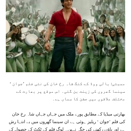
ممبئی: بالی ووڈ کے کنگ شاہ رخ خان کی نئی فلم ’جوان ‘
سینما گھروں کی زینت بن گئی۔ اس موقع پر بھارت کے
مختلف علاقوں میں جشن کا سماں ہے۔
بھارتی میڈیا کے مطابق پورے ملک میں جہاں جہاں شاہ رخ خان
کی فلم ’جوان ‘ ریلیز ہوئی ہے ان سینما گھروں میں بے انتہا رش
ہے اور پاؤں رکھنے کی جگہ نہیں۔ لوگ فلم کے ٹکٹ کے حصول کے