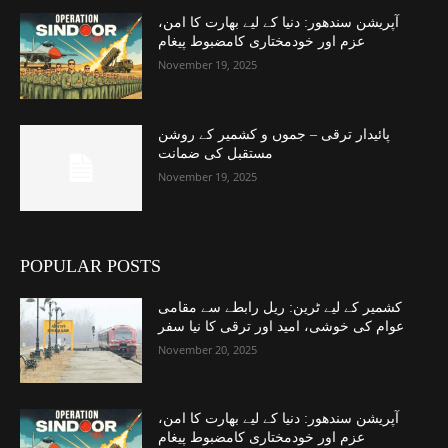
آپریشن سندھور: دنیا کے لیے بھارت کا امن،
عزم اور خودمختاری کامضبوط پیغام
November 19, 2025
پائیدار ترقی – جموں و کشمیر کے روشن
مستقبل کی ضمانت
November 19, 2025
POPULAR POSTS
کشمیر کے لیے ٹرین: ریل رابطے سے مقامی
عوام کی خوشی، امید اور ترقی کا نیا سفر
November 20, 2025
آپریشن سندھور: دنیا کے لیے بھارت کا امن،
عزم اور خودمختاری کامضبوط پیغام