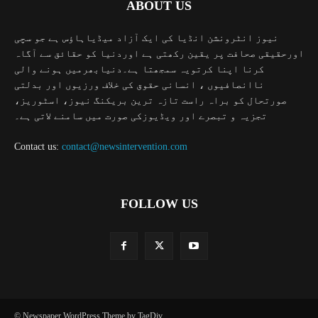
ABOUT US
نیوز انٹرونشن انڈیا کی ایک آزاد میڈیاہاؤس ہے جو سچی
اورحقیقی صحافت پر یقین رکھتی ہے اوردنیا کو حقائق سے آگاہ
کرنا اپنا کرتویہ سمجھتا ہے۔دنیابھرمیں ہونے والی
ناانصافیوں ، انسانی حقوق کی خلاف ورزیوں اور بدلتی
صورتحال کو براہ راست تازہ ترین بریکنگ نیوز، اسٹوریز،
تجزیہ و تبصرے اور ویڈیوزکی صورت میں سامنے لاتی ہے۔
Contact us:
contact@newsintervention.com
FOLLOW US
© Newspaper WordPress Theme by TagDiv