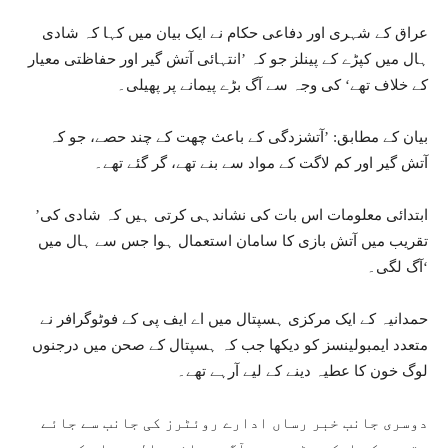
عراق کے شہری اور دفاعی حکام نے ایک بیان میں کہا کہ شادی
ہال میں کپڑے کے پینلز جو کہ ’انتہائی آتش گیر اور حفاظتی معیار
کے خلاف تھے‘ کی وجہ سے آگ بڑے پیمانے پر پھیلی۔
بیان کے مطابق: ’آتشزدگی کے باعث چھت کے چند حصے، جو کہ
آتش گیر اور کم لاگت کے مواد سے بنے تھے، گر گئے تھے۔
’ابتدائی معلومات اس بات کی نشاندہی کرتی ہیں کہ شادی کی
تقریب میں آتش بازی کا سامان استعمال ہوا جس سے ہال میں
آگ لگی۔‘
حمدانیہ کے ایک مرکزی ہسپتال میں اے ایف پی کے فوٹوگرافر نے
متعدد ایمبولینسز کو دیکھا جب کہ ہسپتال کے صحن میں درجنوں
لوگ خون کا عطیہ دینے کے لیے آرہے تھے۔
دوسری جانب خبر رساں ادارے روئٹرز کی جانب سے جائے