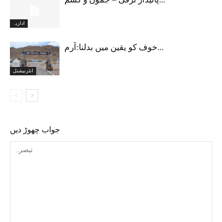
اداریہ
خوف کو یقین میں بدلنا:آرم...
انٹرنیشنل
جواب چھوڑ دیں