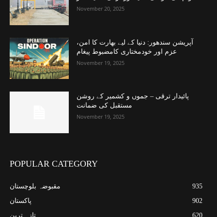
November 20, 2025
آپریشن سندھور: دنیا کے لیے بھارت کا امن،
عزم اور خودمختاری کامضبوط پیغام
November 19, 2025
پائیدار ترقی – جموں و کشمیر کے روشن
مستقبل کی ضمانت
November 19, 2025
POPULAR CATEGORY
935
مقبوضہ بلوچستان
902
پاکستان
620
تازہ ترین