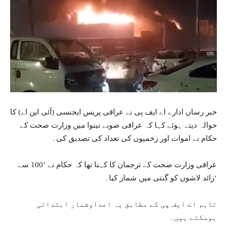
خبر رساں ادارے اے ایف پی نے عراقی پریس ایجنسی (آئی این اے) کا
حوالہ دیتے ہوئے کہا کہ عراقی صوبے نینوا میں وزارت صحت کے
حکام نے اموات اور زخمیوں کی تعداد کی تصدیق کی۔
عراقی وزارت صحت کے ترجمان کا کہنا تھا کہ حکام نے ’100 سے
زائد لاشوں کو گنتی میں شمار کیا۔‘
تاہم اے ایف پی کے مطابق یہ اعداوشمار ابتدائی
ہوسکتے ہیں۔