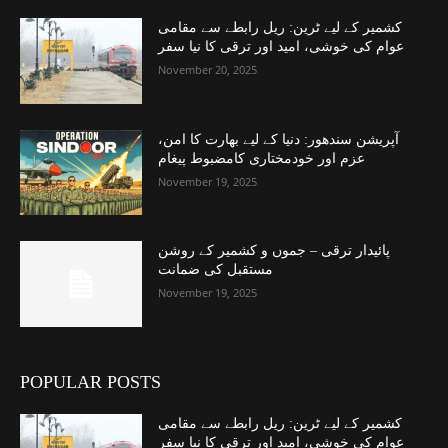
کشمیر کے لیے ٹرین: ریل رابطے سے مقامی
عوام کی خوشی، امید اور ترقی کا نیا سفر
November 20, 2025
آپریشن سندھور: دنیا کے لیے بھارت کا امن،
عزم اور خودمختاری کامضبوط پیغام
November 19, 2025
پائیدار ترقی – جموں و کشمیر کے روشن
مستقبل کی ضمانت
November 19, 2025
POPULAR POSTS
کشمیر کے لیے ٹرین: ریل رابطے سے مقامی
عوام کی خوشی، امید اور ترقی کا نیا سفر