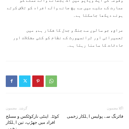
وقوعہ کی ایک ویڈیو میں آگ بجھانے والے عملے کو
عمارت کے ملبے میں سے بچ جانے والے افراد کو تلاش کرتے
ہوئے دیکھا جاسکتا ہے۔
عراق، جو سالوں سے جنگ و جدل کا شکار ہے، میں
تعمیراتی اور ٹرانسپورٹ کے نظام کو کئی مشکلات اور
حادثات کا سامنا رہتا ہے۔
اگلا مضمون
گزشتہ مضمون
فائرنگ سے پولیس اہلکار زخمی
کوئٹہ اینٹی نارکوٹکس و مسلح
افراد میں جھڑپ، تین اہلکار
زخمی