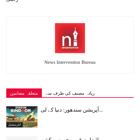
News Intervention Bureau
زیادہ مصنف کی طرف سے
متعلقہ مضامین
آپریشن سندھور: دنیا کے لی...
انٹرنیشنل
پائیدار ترقی – جموں و کشم...