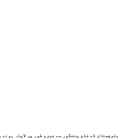
بلوچستان کے ضلع پنجگور سے جبری طور پر لاپتہ ہونے و