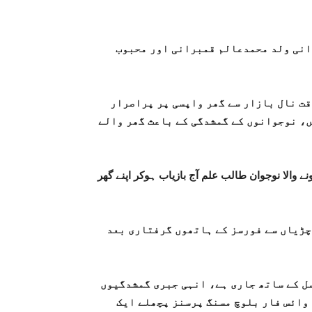
رانی ولد محمدعالم قمبرانی اور محبوب
قت نال بازار سے گھر واپسی پر پراصرار
ں، نوجوانوں کے گمشدگی کے باعث گھر والے
ے والا نوجوان طالب علم آج بازیاب ہوکر اپنے گھر
چڑیاں سے فورسز کے ہاتھوں گرفتاری بعد
ل کے ساتھ جاری ہے، انہی جبری گمشدگیوں
 وائس فار بلوچ مسنگ پرسنز پچھلے ایک