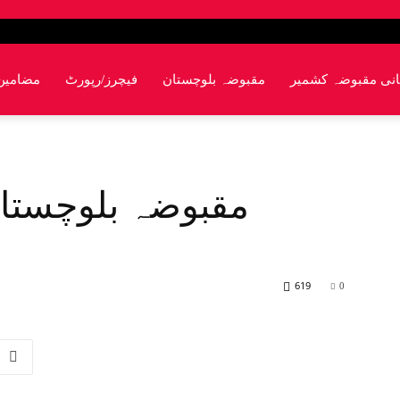
انی مقبوضہ کشمیر
مقبوضہ بلوچستان
فیچرز/رپورٹ
مضامین
مقبوضہ بلوچستان
619
0