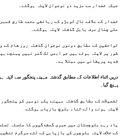
جبکہ خضدار سے مزید دو نوجوان لاپتہ ہوگئے۔
خضدار کے علاقے نال ٹوبڑو کے رہائشی محمد طارق قمب
علی چنال عرف بابل گذشتہ لاپتہ ہوگئے۔
لواحقین کے مطابق دونوں نوجوان گذشتہ روز شام کے و
طور پر لاپتہ ہوئے ہیں جو ابھی تک گھر نہیں پہنچے ہی
شدید پریشانی میں مبتلا ہے۔
دریں اثناء اطلاعات کے مطابق گذشتہ مہینے پنجگور سے لاپتہ ہون
پہنچ گیا۔
تفصیلات کے مطابق گذشتہ مہینے یکم نومبر کو پنجگور 
لاپتہ ہونے والے ثناء بلوچ بازیاب ہوگئے
۔
یاد رہے بلوچستان میں جبری گمشدگیوں کا سلسلہ تسلس
کے خلاف لاپتہ بلوچوں کی بازیابی کے لئے سرگرم تنظیم