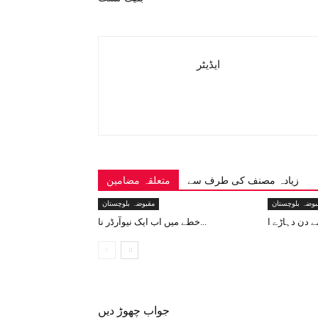
ایڈیٹر
زیادہ مصنف کی طرف سے
متعلقہ مضامین
بوضہ بلوچستان
مقبوضہ بلوچستان
خطے میں اب ایک نیوآرڈر نا...
جواب چھوڑ دیں