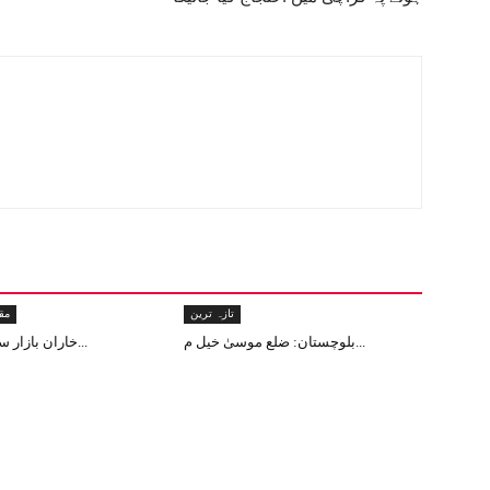
تازہ ترین
مق
بلوچستان: ضلع موسیٰ خیل م...
خاران بازار سے دن دہاڑے ا...