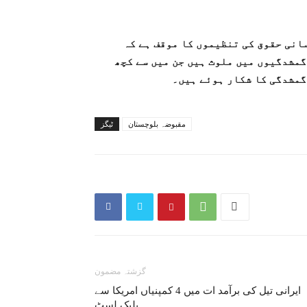
انی حقوق کی تنظیموں کا موقف ہے کہ
مشدگیوں میں ملوث ہیں جن میں سے کچھ
گمشدگی کا شکار ہوئے ہیں۔
مقبوضہ بلوچستان
ٹیگز
گزشتہ مضمون
ایرانی تیل کی برآمد ات میں 4 کمپنیاں امریکا سے
بلیک لسٹ