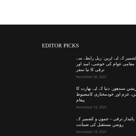
EDITOR PICKS
شمیر کے لیے ٹرین: ریل رابطے سے
مقامی عوام کی خوشی، امید اور
ترقی کا نیا سفر
November 20, 2025
یشن سندھور: دنیا کے لیے بھارت کا
ن، عزم اور خودمختاری کامضبوط
پیغام
November 19, 2025
پائیدار ترقی – جموں و کشمیر کے
روشن مستقبل کی ضمانت
November 19, 2025