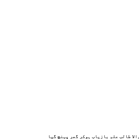
الا طالب علم بازیاب ہوکر گھر پہنچ گیا