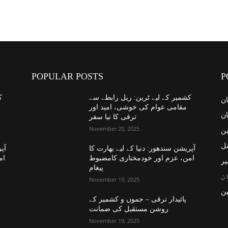
POPULAR POSTS
P
کشمیر کے لیے ٹرین: ریل رابطے سے
ک
ان
مقامی عوام کی خوشی، امید اور
ان
ترقی کا نیا سفر
November 20, 2025
ین
نل
آپریشن سندھور: دنیا کے لیے بھارت کا
آپر
امن، عزم اور خودمختاری کامضبوط
ام
یر
پیغام
ن
November 19, 2025
ن
پائیدار ترقی – جموں و کشمیر کے
روشن مستقبل کی ضمانت
November 19, 2025