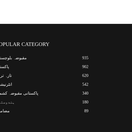
OPULAR CATEGORY
935
مقبوضہ بلوچست
902
پاکست
620
تازہ تر
542
انٹرنیش
340
پاکستانی مقبوضہ کشم
180
ہندوستا
89
مضامی