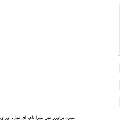
میرے براؤزر میں میرا نام، ای میل، اور ویب سائٹ محفوظ کریں اگلا وقت میں تبصرہ کریں.