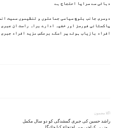
دہائی سے سراپا احتجاج ہے
دوسری جانب بلوچ سیاسی جماعتوں و تنظیموں سمیت انس
پاکستانی فورسز اور خفیہ ادارے براہ راست ان جبری گ
افراد بازیاب ہوئے پر اسکے برعکس مزید افراد جبری 
اگلا مضمون
راشد حسین کی جبری گمشدگی کو دو سال مکمل
ہونے پہ کراچی میں احتجاج کیا جائیگا