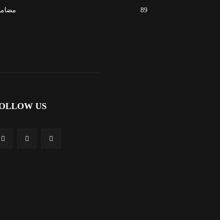
89
مضامی
OLLOW US