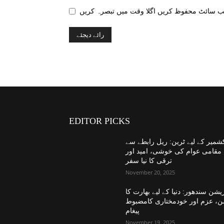
EDITOR PICKS
شمیر کے لیے ٹرین: ریل رابطے سے
مقامی عوام کی خوشی، امید اور
ترقی کا نیا سفر
November 20, 2025
یشن سندھور: دنیا کے لیے بھارت کا
ن، عزم اور خودمختاری کامضبوط
پیغام
November 19, 2025