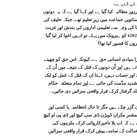
کی گئی ہے
ور مطالبہ کیا گیا ہے اور کہا گیا ہے کہ یہ دونوں
خش کی عمر18 سال تھی اور وہ ساتویں جماعت میں زیرِ تعلیم تھے، جبکہ حلیف کی
کرونا کی وجہ سے تعلیمی اداروں کی بندش اور غربت
کی بناء پر محنت مزدوری کر رہے تھے اور اسی دوران 8دسمبر2020ء کو ہیرونک میں پہلے تو انہیں اغوا کر لیا گیا
روں کا قصور کیا تھا؟
ا بنیادی انسانی حق ہے، کیونکہ اس حق کو چھینے
یں اور اْن دونوں کے قتل کے نتیجے میں اْن کے
ور حساب نہیں، لہٰذا ان کے قتل کے عمل کو ایک
 شدید مذّمت کی جاتی ہے اور تمام متعلقہ حکام
جلد گرفتار کرکے قرار واقعی سزائیں دی جائیں،۔
ن گزر چکے ہیں مگر تا حال انتظامیہ یا کسی اور
کمشنر مکران ڈویڑن،ڈی سی کیچ اور ڈی پی او کیچ
ہے کہ اب بلا تاخیرکاروائی کرکے ملزموں کی
 عدالت کے سامنے پیش کرکے قرار واقعی سزائیں