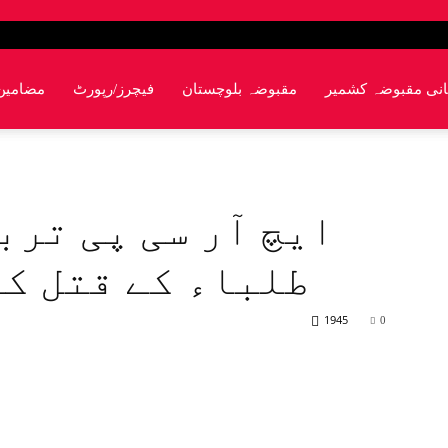
انی مقبوضہ کشمیر
مقبوضہ بلوچستان
فیچرز/رپورٹ
مضامین
ایچ آر سی پی ترب
طلباء کے قتل کی
1945
0