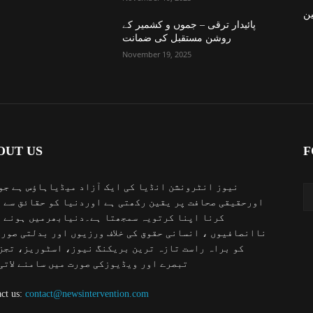
ن
پائیدار ترقی – جموں و کشمیر کے
روشن مستقبل کی ضمانت
November 19, 2025
OUT US
F
نیوز انٹرونشن انڈیا کی ایک آزاد میڈیاہاؤس ہے جو
اورحقیقی صحافت پر یقین رکھتی ہے اوردنیا کو حقائق سے 
کرنا اپنا کرتویہ سمجھتا ہے۔دنیابھرمیں ہونے 
ناانصافیوں ، انسانی حقوق کی خلاف ورزیوں اور بدلتی صور
کو براہ راست تازہ ترین بریکنگ نیوز، اسٹوریز، تجز
تبصرے اور ویڈیوزکی صورت میں سامنے لاتی
ct us:
contact@newsintervention.com