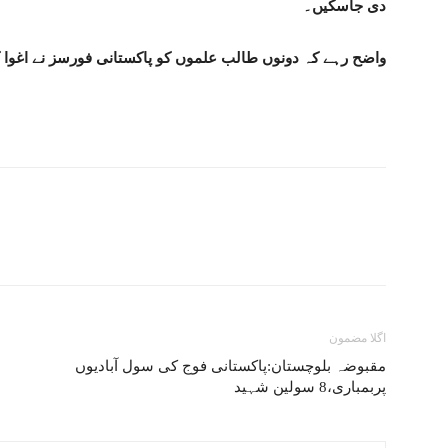
دی جاسکیں۔
واضح رہے کہ دونوں طالب علموں کو پاکستانی فورسز نے اغوا کرن
اگلا مضمون
مقبوضہ بلوچستان:پاکستانی فوج کی سول آبادیوں
پربمباری،8 سولین شہید