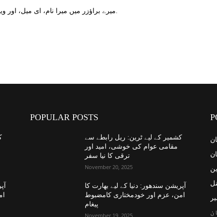
میرے براؤزر میں میرا نام، ای میل، اور ویب سائٹ محفوظ کریں اگلا وقت میں تبصرہ کریں.
POPULAR POSTS
P
کشمیر کے لیے ٹرین: ریل رابطے سے
ک
ان
مقامی عوام کی خوشی، امید اور
ان
ترقی کا نیا سفر
November 20, 2025
ین
نل
آپریشن سندھور: دنیا کے لیے بھارت کا
آپر
امن، عزم اور خودمختاری کامضبوط
ام
یر
پیغام
ن
November 19, 2025