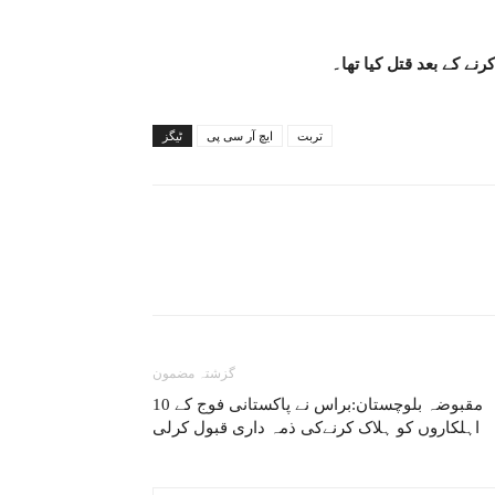
ے کے بعد قتل کیا تھا۔
تربت
ایچ آر سی پی
ٹیگز
گزشتہ مضمون
مقبوضہ بلوچستان:براس نے پاکستانی فوج کے 10
اہلکاروں کو ہلاک کرنےکی ذمہ داری قبول کرلی