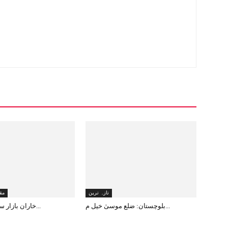
تازہ ترین
مق
بلوچستان: ضلع موسیٰ خیل م...
خاران بازار سے دن دہاڑے ا...