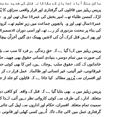
ساکن سنگ آباد تجابان کے سفّاکانہ قتل کی شدید مذمت 
پریس ریلیز میں قاتلوں کی گرفتاری اور قرار واقعی سزاؤں کا پْرز
لڑکے کمسن طلباء تھے، امیر ب
عمر14سال تھی اور وہ پانچویں جماعت میں زیرِ تعلیم تھے، 
اور پھر انہیں قتل کرکے اْن کی لاشیں پھینک دی گئیں آخراْن بیچا
پریس ریلیز میں کہا گیا ہے کہ حقِ زندگی ہر فرد کا سب سے بڑ
کی صورت میں تمام دوسرے بنیادی انسانی حقوق بھی چھینے جاتے ہ
خاندانوں کے کتنے حقوق سلب ہوجاتے ہیں، اس کا بھی کوئی حد ا
غیرقانونی، غیر آئینی، غیر انسانی اور ظالمانہ عمل قرار دے کر
اور افسران سے پْرزور مطالبہ کیا جاتا ہے کہ قاتِلوں کو جلد از 
پریس ریلیز میں یہ بھی بتایا گیا ہے کہ قتل کے واقعہ کو کافی د
متعلقہ ادارے کی طرف سے کوئی کاروائی نظر نہیں آتی، لہٰذا 
سمیت تمام متعلقہ افسران، حکام اور اداروں سے اپیل کی جاتی 
گرفتاری عمل میں لائی جائے تاکہ اْنہیں کسی کھلی اور قانونی