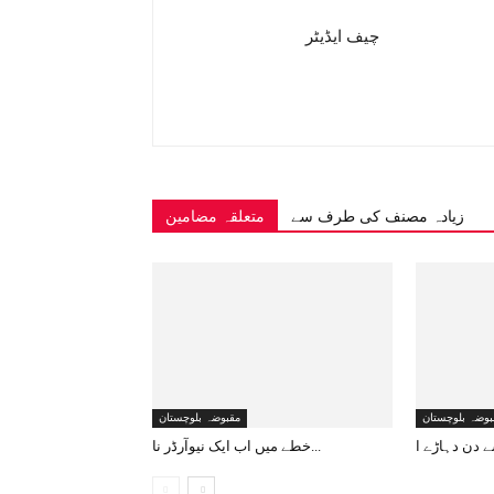
چیف ایڈیٹر
زیادہ مصنف کی طرف سے
متعلقہ مضامین
بوضہ بلوچستان
مقبوضہ بلوچستان
خطے میں اب ایک نیوآرڈر نا...