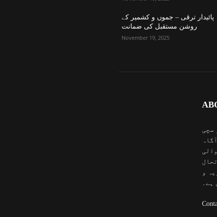
پائیدار ترقی – جموں و کشمیر کے
روشن مستقبل کی ضمانت
November 19, 2025
AB
 سچی
آگاہ
والی
تحال
یہ و
 ہے۔
Conta