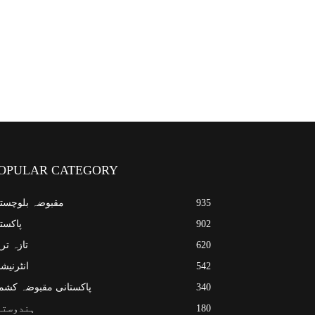
OPULAR CATEGORY
935
مقبوضہ بلوچست
902
پاکست
620
تازہ تر
542
انٹرنیش
340
پاکستانی مقبوضہ کشم
180
ہندوستا