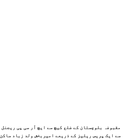
مقبوضہ بلوچستان کے ضلع کیچ سے ایچ آر سی پی ریجنل 
سے ایک پریس ریلیز کے ذریعے امیربخش ولد زباد ساکن 