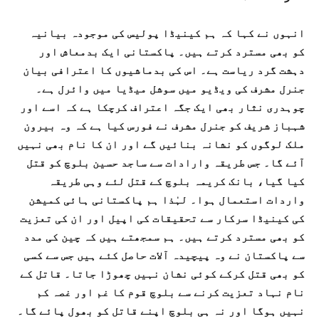
انہوں نے کہا کہ ہم کینیڈا پولیس کی موجودہ بیانیہ
کو بھی مسترد کرتے ہیں۔ پاکستانی ایک بدمعاش اور
دہشت گرد ریاست ہے۔ اس کی بدماشیوں کا اعترافی بیان
جنرل مشرف کی ویڈیو میں سوشل میڈیا میں وائرل ہے۔
چوہدری نثار بھی ایک جگہ اعتراف کرچکا ہے کہ اسے اور
شہباز شریف کو جنرل مشرف نے فورس کیا ہے کہ وہ بیرون
ملک لوگوں کو نشانہ بنائیں گے اور ان کا نام بھی نہیں
آئے گا۔ جس طریقہ وارادات سے ساجد حسین بلوچ کو قتل
کیا گیا، بانک کریمہ بلوچ کے قتل لئے وہی طریقہ
واردات استعمال ہوا۔ لہٰذا ہم پاکستانی ہائی کمیشن
کی کینیڈا سرکار سے تحقیقات کی اپیل اور ان کی تعزیت
کو بھی مسترد کرتے ہیں۔ ہم سمجھتے ہیں کہ چین کی مدد
سے پاکستان نے وہ پیچیدہ آلات حاصل کئے ہیں جس سے کسی
کو بھی قتل کرکے کوئی نشان نہیں چھوڑا جاتا۔ قاتل کے
نام نہاد تعزیت کرنے سے بلوچ قوم کا غم اور غصہ کم
نہیں ہوگا اور نہ ہی بلوچ اپنے قاتل کو بھول پائے گا۔