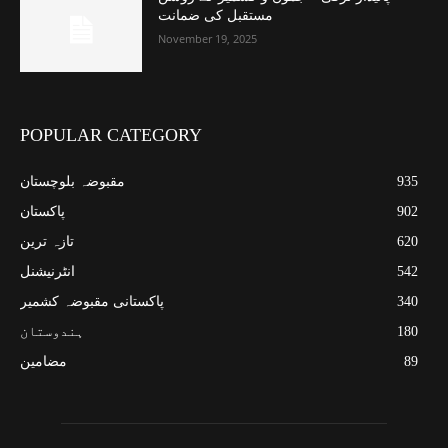
مستقبل کی ضمانت
November 19, 2025
POPULAR CATEGORY
935
مقبوضہ بلوچستان
902
پاکستان
620
تازہ ترین
542
انٹرنیشنل
340
پاکستانی مقبوضہ کشمیر
180
ہندوستان
89
مضامین