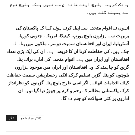
بانک کریمہ بلوچ اپنے خاندان سے نہیں بلکہ بلوچ قوم
سے چھینے گئے ہیں۔
انہوں نے اقوام متحدہ سے اپیل کرتے ہوئے کہا کہ پاکستان کی
بربریت سے ہزاروں بلوچ یورپ، کینیڈا، امریکہ، جنوبی کوریا،
آسٹریلیا، ایران اور افغانستان سمیت دوسرے ملکوں میں پناہ لے
چکے ہیں، کی حفاظت کرنا ان کا فریضہ ہے۔ ان کی ایک بڑی تعداد
افغانستان اور ایران میں ہے۔ اقوام متحدہ کی ادارے برائے پناہ
گزین کو چاہیئے کہ وہ افغانستان اور ایران میں موجود ہزاروں
بلوچوں کو پناہ گزین تسلیم کرکے انکی رجسٹریشن سمیت حفاظت
کیلئے اقدامات اٹھائے۔ اگر اسی طرح بلوچ پناہ گزینوں کو نظرانداز
کرکے پاکستانی مظالم کے رحم و کرم پر چھوڑ دیا گیا تو یہ ان
اداروں پر کئی سوالات کو جنم دے گا۔
ڈاکٹر مراد بلوچ
ٹیگز