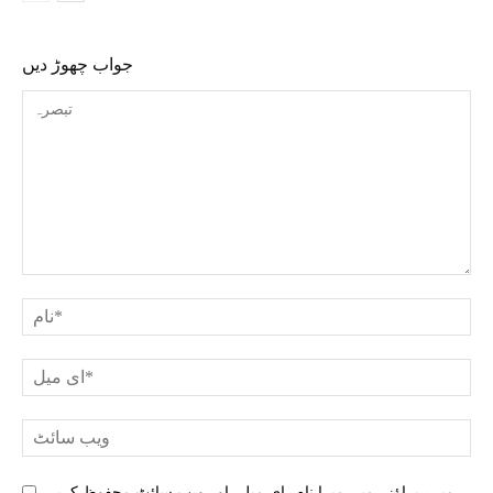
جواب چھوڑ دیں
میرے براؤزر میں میرا نام، ای میل، اور ویب سائٹ محفوظ کریں