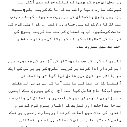
وہ محض اس جرم کو چھپانے کیلئے حرکت میں آگئی ہے
کیونکہ ساری دنیا واقف ہے کہ بانک کریمہ بلوچ سمیت
ہزاروں بلوچ پاکستان کی بربریت سے بچنے کیلئے مہذب
ممالک کا رخ کرتے ہیں جہاں وہ زندہ رہ کر اپنی قوم کی
خدمت کرسکیں۔ اب پاکستان کس منہ سے کریمہ بلوچ کی
شہادت کی تحقیقات کیلئے کینیڈا کی سرکار سے خط و
خطابت میں مصروف ہے۔
انہوں نے کہا کہ جب بلوچستان کی آزادی کی جدوجہد میں
اہم کردار ادا کرنے پر کریمہ بلوچ کو بی بی سی کی ایک
سو بااثر خواتین میں شامل کیا گیا تو پاکستانی
آفیشلز کا یہ بیانیہ سامنے آیا کہ بی بی سی نے غفلت
میں اس کا نام شامل کیا ہے۔ آج ان کی بیرون ملک اپنوں
سے ہزاروں کلومیٹر دور شہادت پر پاکستان کی جانب سے
بے جا مداخلت اور تعزیت کا اظہار بلوچ قوم کے غم و
اندوہ کی حدت میں اضافہ کرنے اورہمارے زخموں پر نمک
پاشی کے مترادف ہے۔ اس کے ساتھ ہی اسے پاکستانی