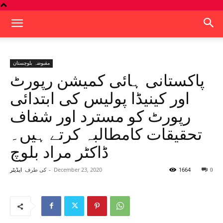
مقبوضہ بلوچستان
پاکستانی ہائی کمیشن رپورٹ
اور کینیڈا پولیس کی ابتدائی
رپورٹ کو مسترد اور شفاف
تحقیقات کامطالبہ کرتے ہیں۔
ڈاکٹر مراد بلوچ
1664
December 23, 2020
-
کی طرف
0
ایڈیٹر