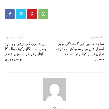
اگلا مضمون
گزشتہ مضمون
ساجد حسین کی گمشدگی و پر
ہر شہری کی ترقی و بہبود
اسرار قتل میں سویڈش حکام نے
وطن سے لگاؤ رکھنے والے کا
تعاون نہیں کیا-اہلیہ ساجد
اوّلین فرض ہے,وزیراعظم
حسین
نریندرمودی
ایڈیٹر