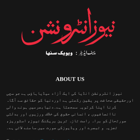
ABOUT US
نیوز انٹرونشن انڈیا کی ایک آزاد میڈیاہاؤس ہے جو سچی
اورحقیقی صحافت پر یقین رکھتی ہے اوردنیا کو حقائق سے آگاہ
کرنا اپنا کرتویہ سمجھتا ہے۔دنیابھرمیں ہونے والی
ناانصافیوں ، انسانی حقوق کی خلاف ورزیوں اور بدلتی
صورتحال کو براہ راست تازہ ترین بریکنگ نیوز، اسٹوریز،
تجزیہ و تبصرے اور ویڈیوزکی صورت میں سامنے لاتی ہے۔