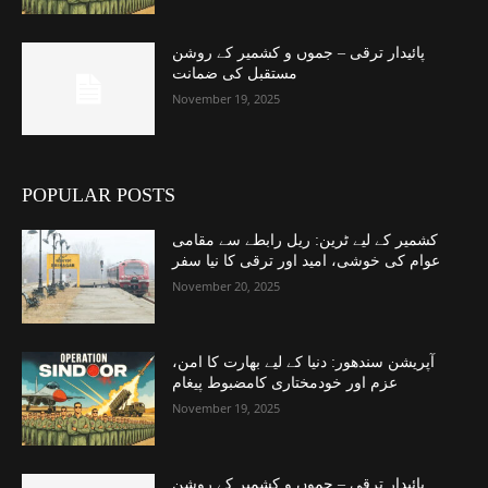
پائیدار ترقی – جموں و کشمیر کے روشن
مستقبل کی ضمانت
November 19, 2025
POPULAR POSTS
کشمیر کے لیے ٹرین: ریل رابطے سے مقامی
عوام کی خوشی، امید اور ترقی کا نیا سفر
November 20, 2025
آپریشن سندھور: دنیا کے لیے بھارت کا امن،
عزم اور خودمختاری کامضبوط پیغام
November 19, 2025
پائیدار ترقی – جموں و کشمیر کے روشن