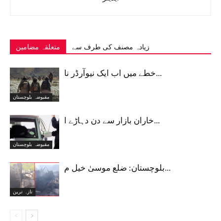
زیادہ مصنف کی طرف سے
متعلقہ مضامین
خطے میں اب ایک نیوآرڈر نا...
مقبوضہ بلوچستان
خاران بازار سے دن دہاڑے ا...
مقبوضہ بلوچستان
بلوچستان: ضلع موسیٰ خیل م...
تازہ ترین