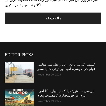
اگلا وقت میں تبصرہ کریں.
EDITOR PICKS
کشمیر کے لیے ٹرین: ریل رابطے سے مقامی
عوام کی خوشی، امید اور ترقی کا نیا سفر
November 20, 2025
آپریشن سندھور: دنیا کے لیے بھارت کا امن،
عزم اور خودمختاری کامضبوط پیغام
November 19, 2025