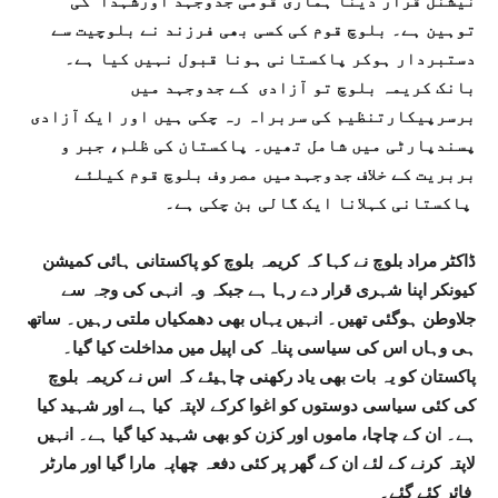
نیشنل قرار دینا ہماری قومی جدوجہد اورشہدا کی
توہین ہے۔ بلوچ قوم کی کسی بھی فرزند نے بلوچیت سے
دستبردار ہوکر پاکستانی ہونا قبول نہیں کیا ہے۔
بانک کریمہ بلوچ تو آزادی کے جدوجہد میں
برسرپیکارتنظیم کی سربراہ رہ چکی ہیں اور ایک آزادی
پسندپارٹی میں شامل تھیں۔ پاکستان کی ظلم، جبر و
بربریت کے خلاف جدوجہدمیں مصروف بلوچ قوم کیلئے
پاکستانی کہلانا ایک گالی بن چکی ہے۔
ڈاکٹر مراد بلوچ نے کہا کہ کریمہ بلوچ کو پاکستانی ہائی کمیشن
کیونکر اپنا شہری قرار دے رہا ہے جبکہ وہ انہی کی وجہ سے
جلاوطن ہوگئی تھیں۔ انہیں یہاں بھی دھمکیاں ملتی رہیں۔ ساتھ
ہی وہاں اس کی سیاسی پناہ کی اپیل میں مداخلت کیا گیا۔
پاکستان کو یہ بات بھی یاد رکھنی چاہیئے کہ اس نے کریمہ بلوچ
کی کئی سیاسی دوستوں کو اغوا کرکے لاپتہ کیا ہے اور شہید کیا
ہے۔ ان کے چاچا، ماموں اور کزن کو بھی شہید کیا گیا ہے۔ انہیں
لاپتہ کرنے کے لئے ان کے گھر پر کئی دفعہ چھاپہ مارا گیا اور مارٹر
فائر کئے گئے۔