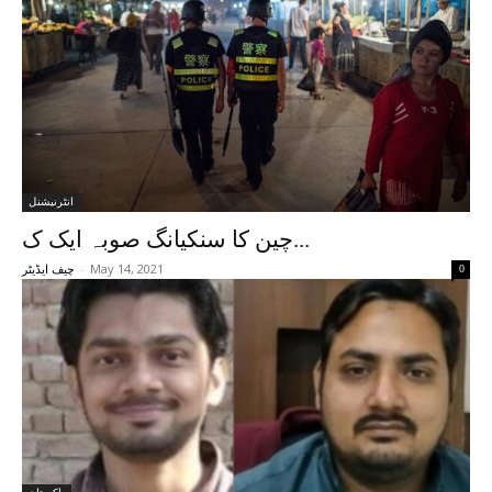
انٹرنیشنل
چین کا سنکیانگ صوبہ ایک ک...
-
May 14, 2021
0
چیف ایڈیٹر