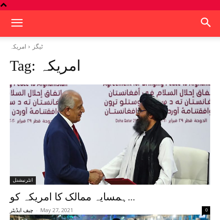
ٹیگز
امریکہ
امریکہ
Tag:
انٹرنیشنل
ہمسایہ ممالک کا امریکہ کو...
-
May 27, 2021
0
چیف ایڈیٹر