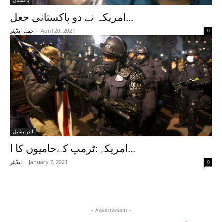
پاکستان
امریکہ نے دو پاکستانی جعل...
-
April 20, 2021
0
چیف ایڈیٹر
انٹرنیشنل
امریکہ:ٹرمپ کےحامیوں کا ا...
-
January 7, 2021
0
ایڈیٹر
- Advertisment -