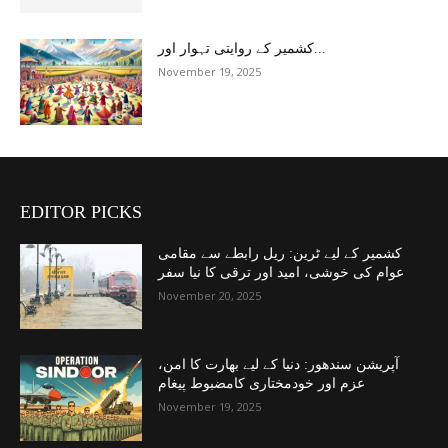
کشمیر کے روایتی تہوار اور...
November 19, 2025
EDITOR PICKS
کشمیر کے لیے ٹرین: ریل رابطے سے مقامی
عوام کی خوشی، امید اور ترقی کا نیا سفر
November 20, 2025
آپریشن سندھور: دنیا کے لیے بھارت کا امن،
عزم اور خودمختاری کامضبوط پیغام
November 19, 2025