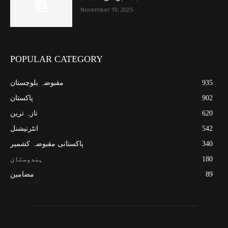
November 19, 2025
POPULAR CATEGORY
935
مقبوضہ بلوچستان
902
پاکستان
620
تازہ ترین
542
انٹرنیشنل
340
پاکستانی مقبوضہ کشمیر
180
ہندوستان
89
مضامین