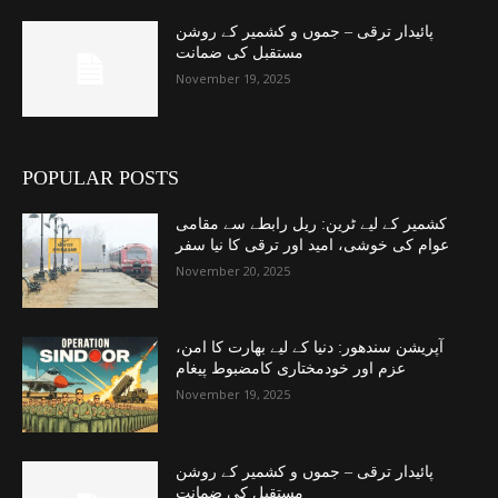
پائیدار ترقی – جموں و کشمیر کے روشن
مستقبل کی ضمانت
November 19, 2025
POPULAR POSTS
کشمیر کے لیے ٹرین: ریل رابطے سے مقامی
عوام کی خوشی، امید اور ترقی کا نیا سفر
November 20, 2025
آپریشن سندھور: دنیا کے لیے بھارت کا امن،
عزم اور خودمختاری کامضبوط پیغام
November 19, 2025
پائیدار ترقی – جموں و کشمیر کے روشن
مستقبل کی ضمانت