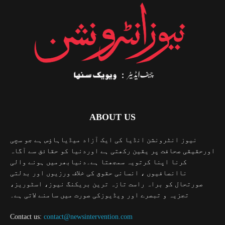
ABOUT US
نیوز انٹرونشن انڈیا کی ایک آزاد میڈیاہاؤس ہے جو سچی
اورحقیقی صحافت پر یقین رکھتی ہے اوردنیا کو حقائق سے آگاہ
کرنا اپنا کرتویہ سمجھتا ہے۔دنیابھرمیں ہونے والی
ناانصافیوں ، انسانی حقوق کی خلاف ورزیوں اور بدلتی
صورتحال کو براہ راست تازہ ترین بریکنگ نیوز، اسٹوریز،
تجزیہ و تبصرے اور ویڈیوزکی صورت میں سامنے لاتی ہے۔
Contact us:
contact@newsintervention.com