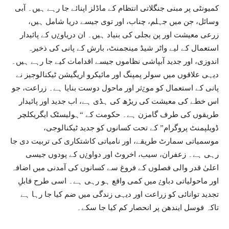
کمیونٹی پر مبنی جنگلاتی انتظام کے ماڈلز اپنائے جا رہے ہیں۔ آبی
وسائل، جن میں جہلم، چناب، اور توی جیسے دریا شامل ہیں،
زرعی معیشت اور پن بجلی کی بنیاد ہیں۔ ان دریاو¿ں کے پائیدار
استعمال کے لیے واٹر شیڈ مینجمنٹ، بارش کے پانی کی ذخیرہ
اندوزی، اور جدید آبپاشی نظاموں جیسے اقدامات کیے جا رہے ہیں۔
دیہی علاقوں میں سولر پمپنگ اور مائیکرو اریگیشن ٹیکنالوجیز نے
پانی کے استعمال کو مو¿ثر اور ماحول دوست بنایا ہے۔ زراعت، جو
اس خطے کی معیشت کی ریڑھ کی ہڈی ہے، اب جدید اور پائیدار
طریقوں کی طرف گامزن ہے۔ حکومت کے “ہولیسٹک ایگریکلچر
ڈویلپمنٹ پروگرام” کے تحت کسانوں کو جدید ٹیکنالوجی،
موسمیاتی سمارٹ طریقے، اور نامیاتی کاشتکاری کی تربیت دی جا
رہی ہے۔ زعفران، سیب، اخروٹ اور دواو¿ں کے پودوں جیسی
اعلیٰ قدر والی فصلوں کے فروغ سے کسانوں کی آمدنی میں اضافہ
اور ماحولیاتی دباو¿ میں کمی واقع ہو رہی ہے۔ اسی طرح قابلِ
تجدید توانائی کو زراعت اور دیہی زندگی میں ضم کیا جا رہا ہے
تاکہ فوسل ایندھن پر انحصار کم کیا جا سکے۔