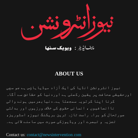
ABOUT US
نیوز انٹرونشن انڈیا کی ایک آزاد میڈیاہاؤس ہے جو سچی
اورحقیقی صحافت پر یقین رکھتی ہے اوردنیا کو حقائق سے آگاہ
کرنا اپنا کرتویہ سمجھتا ہے۔دنیابھرمیں ہونے والی
ناانصافیوں ، انسانی حقوق کی خلاف ورزیوں اور بدلتی
صورتحال کو براہ راست تازہ ترین بریکنگ نیوز، اسٹوریز،
تجزیہ و تبصرے اور ویڈیوزکی صورت میں سامنے لاتی ہے۔
Contact us:
contact@newsintervention.com