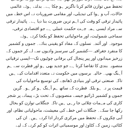
تحفظ میں توازن قائم کرنا ناگزیر ہو چکا ہے۔ بدلتے ہوئے عالمی
حالات، آب و ہوا کی تبدیلی، اور مقامی ضروریات نے اس خطے میں
پائیدار ترقی کو وقت کی اہم ترین ضرورت بنا دیا ہے۔ پائیدار ترقی
سے مراد ایسی ہمہ جہت حکمت عملی ہے جو اقتصادی ترقی،
سماجی شمولیت، اور ماحولیاتی تحفظ کو یکجا کرتے ہوئے
موجودہ اور آئندہ نسلوں کے مفاد کو یقینی بنائے۔ جموں و کشمیر
کا منفرد جغرافیہ—کشمیر کی سرسبز وادیوں سے لے کر جموں کے
زرخیز میدانوں اور پیر پنجال کی برفانی چوٹیوں تک—ایسی ترقیاتی
منصوبہ بندی کا تقاضا کرتا ہے جو جدید بھی ہو اور فطرت سے ہم
آہنگ بھی۔ حالیہ برسوں میں حکومت نے متعدد اقدامات کیے ہیں
تاکہ صنعتی ترقی اور بنیادی ڈھانچے کی توسیع ماحولیات کی
قیمت پر نہ ہو بلکہ فطرت کے ساتھ ہم آہنگ ہو کر ہو۔ گرین
جموں و کشمیر ڈرائیو جیسے منصوبوں کے تحت بڑے پیمانے پر شجر
کاری کی مہمات چلائی جا رہی ہیں تاکہ جنگلاتی توازن کو بحال
رکھا جا سکے۔ جنگلات اس خطے کی معیشت، ماحولیاتی نظام، اور
آبی چکروں کے تحفظ میں مرکزی کردار ادا کرتے ہیں۔ ان کی
کٹائی، زمین کے کٹاو¿ اور موسمیاتی اثرات کو کم کرنے کے لیے