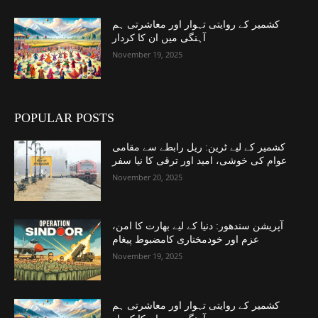
کشمیر کے روایتی تہوار اور معاشرتی ہم
آہنگی میں ان کا کردار
November 19, 2025
POPULAR POSTS
کشمیر کے لیے ٹرین: ریل رابطے سے مقامی
عوام کی خوشی، امید اور ترقی کا نیا سفر
November 20, 2025
آپریشن سندھور: دنیا کے لیے بھارت کا امن،
عزم اور خودمختاری کامضبوط پیغام
November 19, 2025
کشمیر کے روایتی تہوار اور معاشرتی ہم