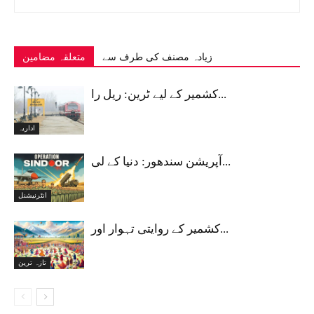
زیادہ مصنف کی طرف سے
متعلقہ مضامین
کشمیر کے لیے ٹرین: ریل را...
اداریہ
آپریشن سندھور: دنیا کے لی...
انٹرنیشنل
کشمیر کے روایتی تہوار اور...
تازہ ترین