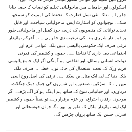
اسکولوں اور جامعات میں ماحولیاتی تعلیم کو نصاب کا حصہ بنایا
جا رہا ہے تاکہ نئی نسل فطرت کے تحفظ کی اہمیت کو سمجھ
سکے۔ نوجوانوں کو اسٹارٹ اپس، ماحولیاتی سیاحت، اور قابلِ
تجدید توانائی کے منصوبوں کے ذریعے خود کفیل اور ماحولیاتی طور
پر ذمہ دار شہری بننے کی ترغیب دی جا رہی ہے۔ آخرکار، پائیدار
ترقی صرف ایک حکومتی پالیسی نہیں بلکہ عوامی عزم اور
اجتماعی ذمہ داری کا تقاضا ہے۔ جموں و کشمیر کی قدرتی
دولت، انسانی وسائل، اور ثقافتی ہم آہنگی اگر ایک جامع پالیسی
فریم ورک کے تحت استعمال کی جائے تو یہ خطہ نہ صرف ملک
بلکہ دنیا کے لیے ایک مثال بن سکتا ہے۔ ترقی کی اصل روح اسی
میں ہے کہ سڑکیں، صنعتیں، اور شہروں کی چمک دمک جنگلات،
دریاو¿ں، اور حیاتیاتی تنوع کے ساتھ ہم آہنگ ہو کر آگے بڑھے۔ اگر
موجودہ رفتار، اختراع، اور عزم برقرار رہے تو یقیناً جموں و کشمیر
ایک ایسے پائیدار ماڈل کے طور پر ابھرے گا جہاں خوشحالی اور
قدرتی حسن ایک ساتھ پروان چڑھیں گے۔