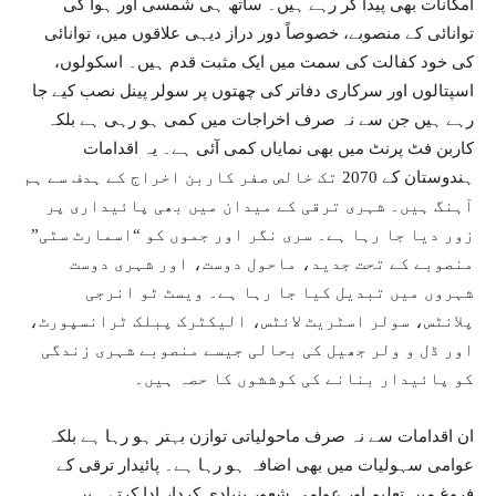
امکانات بھی پیدا کر رہے ہیں۔ ساتھ ہی شمسی اور ہوا کی
توانائی کے منصوبے، خصوصاً دور دراز دیہی علاقوں میں، توانائی
کی خود کفالت کی سمت میں ایک مثبت قدم ہیں۔ اسکولوں،
اسپتالوں اور سرکاری دفاتر کی چھتوں پر سولر پینل نصب کیے جا
رہے ہیں جن سے نہ صرف اخراجات میں کمی ہو رہی ہے بلکہ
کاربن فٹ پرنٹ میں بھی نمایاں کمی آئی ہے۔ یہ اقدامات
ہندوستان کے 2070 تک خالص صفر کاربن اخراج کے ہدف سے ہم
آہنگ ہیں۔ شہری ترقی کے میدان میں بھی پائیداری پر
زور دیا جا رہا ہے۔ سری نگر اور جموں کو “اسمارٹ سٹی”
منصوبے کے تحت جدید، ماحول دوست، اور شہری دوست
شہروں میں تبدیل کیا جا رہا ہے۔ ویسٹ ٹو انرجی
پلانٹس، سولر اسٹریٹ لائٹس، الیکٹرک پبلک ٹرانسپورٹ،
اور ڈل و ولر جھیل کی بحالی جیسے منصوبے شہری زندگی
کو پائیدار بنانے کی کوششوں کا حصہ ہیں۔
ان اقدامات سے نہ صرف ماحولیاتی توازن بہتر ہو رہا ہے بلکہ
عوامی سہولیات میں بھی اضافہ ہو رہا ہے۔ پائیدار ترقی کے
فروغ میں تعلیم اور عوامی شعور بنیادی کردار ادا کرتے ہیں۔