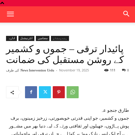
ہندوستان
مضامین
انٹرنیشنل
اداریہ
پائیدار ترقی – جموں و کشمیر
کے روشن مستقبل کی ضمانت
111
November 19, 2025
-
کی طرف
News Intervention Urdu
0
طارق جنجو عہ
جموں و کشمیر، جو اپنی قدرتی خوبصورتی، زرخیز زمینوں، برف
پوش پہاڑوں، جھیلوں اور ثقافتی ورثے کے لیے دنیا بھر میں مشہور
ہے، آج ایک ایسے نازک موڑ پر کھڑا ہے جہاں ترقی اور ماحولیاتی