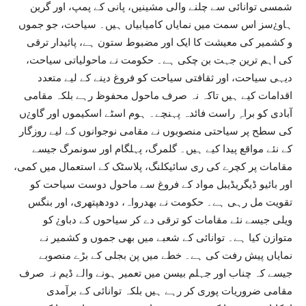
شمسی توانائی سے چلنے والی مشینیں، پانی کے پمپ، اور گرین
ہاو¿سز اس سمت میں نمایاں کامیابیاں ہیں۔ سیاحت، جو جموں
و کشمیر کی معیشت کا ایک اور مضبوط ستون ہے، پائیدار ترقی
کی اہم ترین جہت بن چکی ہے۔ حکومت نے ماحولیاتی سیاحت،
دیہی سیاحت، اور ثقافتی سیاحت کو فروغ دینے کے لیے متعدد
اقدامات کیے ہیں تاکہ نہ صرف ماحول محفوظ رہے بلکہ مقامی
آبادی کو براہِ راست فائدہ پہنچے۔ ہوم اسٹے اسکیموں اور گاو¿ں
کی سطح پر سیاحتی منصوبوں نے مقامی نوجوانوں کے لیے روزگار
کے نئے مواقع پیدا کیے ہیں۔ گلمرگ، پہلگام اور سونمرگ جیسے
مقامات پر کچرے کی ری سائیکلنگ، پلاسٹک کے استعمال میں کمی،
اور بائیو ڈیگریڈیبل مواد کے فروغ سے ماحول دوست سیاحت کو
تقویت مل رہی ہے۔ حکومت نے بھدرواہ، دودھپتھری، اور بنگس
ویلی جیسے نئے مقامات کو ترقی دے کر سیاحوں کے دباو¿ کو
متوازن کیا ہے۔ توانائی کے شعبے میں بھی جموں و کشمیر نے
نمایاں پیش رفت کی ہے۔ خطے میں پن بجلی کے بڑے منصوبے
جیسے کہ چناب اور جہلم بیسن میں تعمیر ہونے والے ڈیم نہ صرف
مقامی ضروریات پوری کر رہے ہیں بلکہ توانائی کے برآمدی