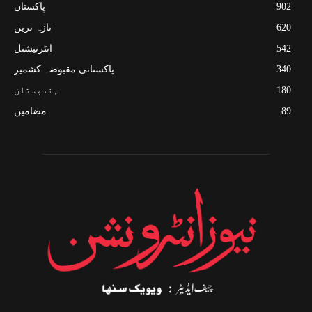
902
پاکستان
620
تازہ ترین
542
انٹرنیشنل
340
پاکستانی مقبوضہ کشمیر
180
ہندوستان
89
مضامین