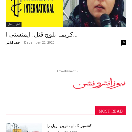
انٹرنیشنل
کریمہ بلوچ قتل: ایمنسٹی ا...
-
December 22, 2020
0
چیف ایڈیٹر
- Advertisment -
MOST READ
کشمیر کے لیے ٹرین: ریل را...