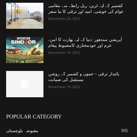
کشمیر کے لیے ٹرین: ریل رابطے سے مقامی
عوام کی خوشی، امید اور ترقی کا نیا سفر
November 20, 2025
آپریشن سندھور: دنیا کے لیے بھارت کا امن،
عزم اور خودمختاری کامضبوط پیغام
November 19, 2025
پائیدار ترقی – جموں و کشمیر کے روشن
مستقبل کی ضمانت
November 19, 2025
POPULAR CATEGORY
935
مقبوضہ بلوچستان