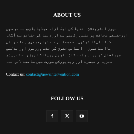
ABOUT US
نیوز انٹرونشن انڈیا کی ایک آزاد میڈیاہاؤس ہے جو سچی
اورحقیقی صحافت پر یقین رکھتی ہے اوردنیا کو حقائق سے آگاہ
کرنا اپنا کرتویہ سمجھتا ہے۔دنیابھرمیں ہونے والی
ناانصافیوں ، انسانی حقوق کی خلاف ورزیوں اور بدلتی
صورتحال کو براہ راست تازہ ترین بریکنگ نیوز، اسٹوریز،
تجزیہ و تبصرے اور ویڈیوزکی صورت میں سامنے لاتی ہے۔
Contact us:
contact@newsintervention.com
FOLLOW US