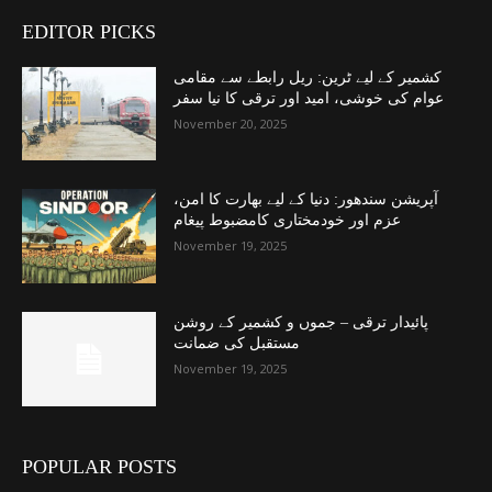
EDITOR PICKS
کشمیر کے لیے ٹرین: ریل رابطے سے مقامی
عوام کی خوشی، امید اور ترقی کا نیا سفر
November 20, 2025
آپریشن سندھور: دنیا کے لیے بھارت کا امن،
عزم اور خودمختاری کامضبوط پیغام
November 19, 2025
پائیدار ترقی – جموں و کشمیر کے روشن
مستقبل کی ضمانت
November 19, 2025
POPULAR POSTS