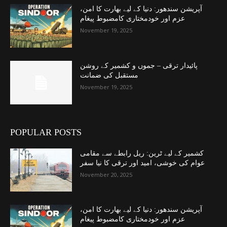
آپریشن سندھور: دنیا کے لیے بھارت کا امن،
عزم اور خودمختاری کامضبوط پیغام
November 19, 2025
پائیدار ترقی – جموں و کشمیر کے روشن
مستقبل کی ضمانت
November 19, 2025
POPULAR POSTS
کشمیر کے لیے ٹرین: ریل رابطے سے مقامی
عوام کی خوشی، امید اور ترقی کا نیا سفر
November 20, 2025
آپریشن سندھور: دنیا کے لیے بھارت کا امن،
عزم اور خودمختاری کامضبوط پیغام