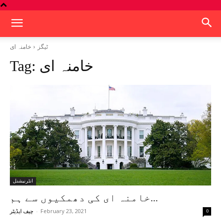
ٹیگز
خامنہ ای
خامنہ ای
Tag:
انٹرنیشنل
خامنہ ای کی دھمکیوں سے ہم...
-
February 23, 2021
0
چیف ایڈیٹر