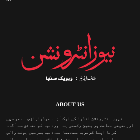
ABOUT US
نیوز انٹرونشن انڈیا کی ایک آزاد میڈیاہاؤس ہے جو سچی
اورحقیقی صحافت پر یقین رکھتی ہے اوردنیا کو حقائق سے آگاہ
کرنا اپنا کرتویہ سمجھتا ہے۔دنیابھرمیں ہونے والی
ناانصافیوں ، انسانی حقوق کی خلاف ورزیوں اور بدلتی