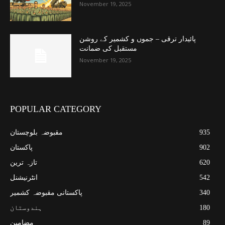
November 19, 2025
پائیدار ترقی – جموں و کشمیر کے روشن
مستقبل کی ضمانت
November 19, 2025
POPULAR CATEGORY
935
مقبوضہ بلوچستان
902
پاکستان
620
تازہ ترین
542
انٹرنیشنل
340
پاکستانی مقبوضہ کشمیر
180
ہندوستان
89
مضامین