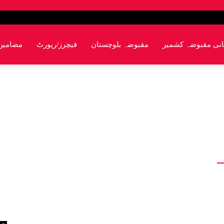
انی مقبوضہ کشمیر
مقبوضہ بلوچستان
فیچرز/رپورٹ
مضامین