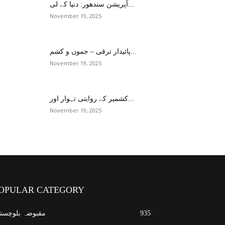
آپریشن سندھور: دنیا کے لی...
November 19, 2025
پائیدار ترقی – جموں و کشم...
November 19, 2025
کشمیر کے روایتی تہوار اور...
November 19, 2025
OPULAR CATEGORY
935
مقبوضہ بلوچست