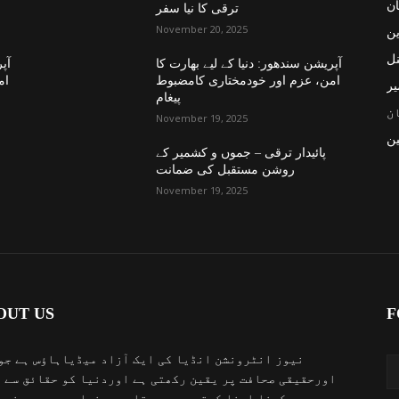
ان
ترقی کا نیا سفر
November 20, 2025
ین
نل
آپریشن سندھور: دنیا کے لیے بھارت کا
آپر
امن، عزم اور خودمختاری کامضبوط
ام
یر
پیغام
ن
November 19, 2025
ن
پائیدار ترقی – جموں و کشمیر کے
روشن مستقبل کی ضمانت
November 19, 2025
OUT US
F
نیوز انٹرونشن انڈیا کی ایک آزاد میڈیاہاؤس ہے جو
اورحقیقی صحافت پر یقین رکھتی ہے اوردنیا کو حقائق سے 
کرنا اپنا کرتویہ سمجھتا ہے۔دنیابھرمیں ہونے 