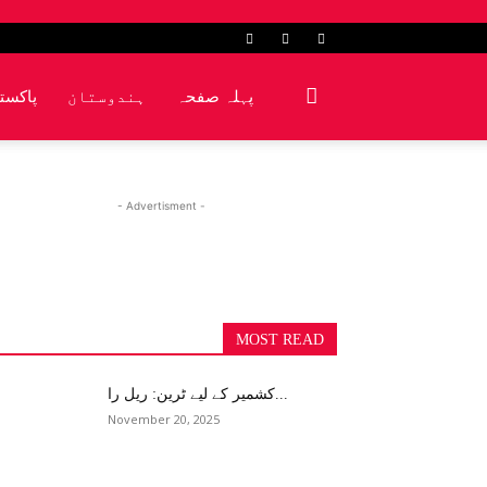
پہلہ صفحہ
ہندوستان
پاکست
- Advertisment -
MOST READ
کشمیر کے لیے ٹرین: ریل را...
November 20, 2025