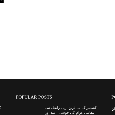
0
POPULAR POSTS
P
کشمیر کے لیے ٹرین: ریل رابطے سے
ک
ان
مقامی عوام کی خوشی، امید اور