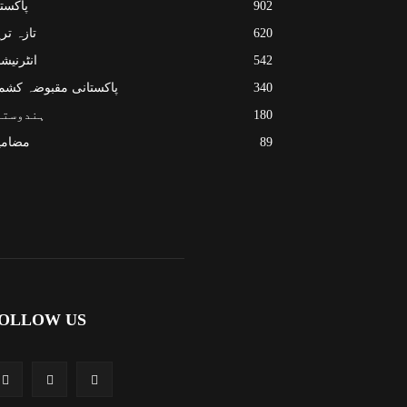
902
پاکست
620
تازہ تر
542
انٹرنیش
340
پاکستانی مقبوضہ کشم
180
ہندوستا
89
مضامی
OLLOW US