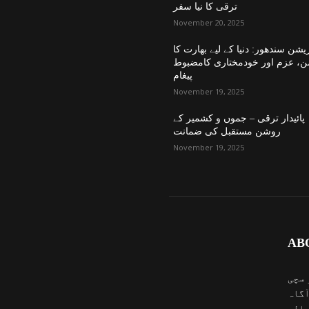
ترقی کا نیا سفر
November 20, 2025
یشن سندھور: دنیا کے لیے بھارت کا
ن، عزم اور خودمختاری کامضبوط
پیغام
November 19, 2025
پائیدار ترقی – جموں و کشمیر کے
روشن مستقبل کی ضمانت
November 19, 2025
AB
 سچی
آگاہ
والی