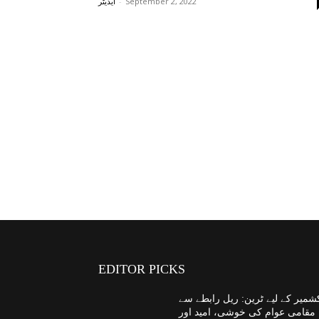
-
September 2, 2022
ایڈیٹر
EDITOR PICKS
شمیر کے لیے ٹرین: ریل رابطے سے
مقامی عوام کی خوشی، امید اور