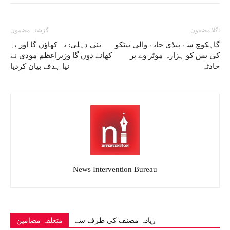
اگلا مضمون
گزشتہ مضمون
گاہکوچ سے پنڈی جانے والی نیٹکو
نئی دہلی: نہ کھاؤں گا اور نہ
کی بس کو ہزارہ موٹر وے پر
کھانے دوں گا وزیراعظم مودی نے
حادثہ
نیا ہدف بیان کردیا
News Intervention Bureau
زیادہ مصنف کی طرف سے
متعلقہ مضامین