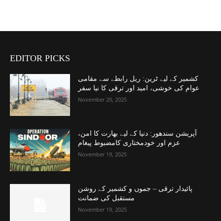
EDITOR PICKS
کشمیر کے لیے ٹرین: ریل رابطے سے مقامی
عوام کی خوشی، امید اور ترقی کا نیا سفر
November 20, 2025
آپریشن سندھور: دنیا کے لیے بھارت کا امن،
عزم اور خودمختاری کامضبوط پیغام
November 19, 2025
پائیدار ترقی – جموں و کشمیر کے روشن
مستقبل کی ضمانت
November 19, 2025