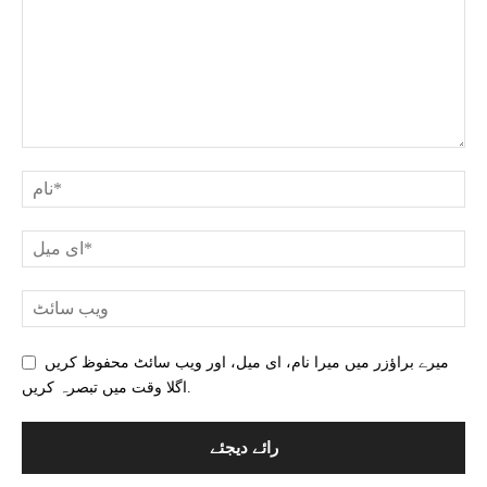
میرے براؤزر میں میرا نام، ای میل، اور ویب سائٹ محفوظ کریں
اگلا وقت میں تبصرہ کریں.