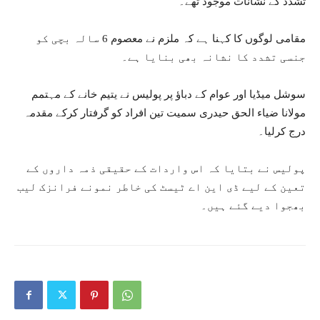
تشدد کے نشانات موجود تھے۔
مقامی لوگوں کا کہنا ہے کہ ملزم نے معصوم 6 سالہ بچی کو
جنسی تشدد کا نشانہ بھی بنایا ہے۔
سوشل میڈیا اور عوام کے دباؤ پر پولیس نے یتیم خانے کے مہتمم
مولانا ضیاء الحق حیدری سمیت تین افراد کو گرفتار کرکے مقدمہ
درج کرلیا۔
پولیس نے بتایا کہ اس واردات کے حقیقی ذمہ داروں کے
تعین کے لیے ڈی این اے ٹیسٹ کی خاطر نمونے فرانزک لیب
بھجوا دیے گئے ہیں۔