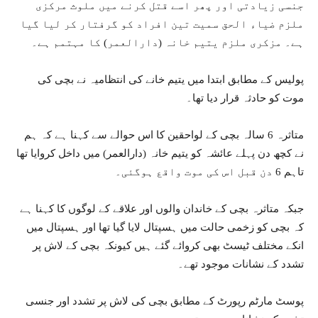
جنسی زیادتی اور پھر اسے قتل کرنے میں ملوث مرکزی
ملزم ضیاء الحق سمیت تین افراد کو گرفتار کر لیا گیا
ہے۔ مزکری ملزم یتیم خانہ (دارالعمر) کا مہتمم ہے۔
پولیس کے مطابق ابتدا میں یتیم خانے کی انتظامیہ نے بچی کی
موت کو حادثہ قرار دیا تھا۔
متاثرہ 6 سالہ بچی کے لواحقین کا اس حوالے سے کہنا ہے کہ ہم
نے کچھ دن پہلے عائشہ کو یتیم خانہ (دارالعمر) میں داخل کروایا تھا
تاہم 6 دن قبل اس کی موت واقع ہوگئی۔
جبکہ متاثرہ بچی کے خاندان والوں اور علاقے کے لوگوں کا کہنا ہے
کہ بچی کو زخمی حالت میں ہسپتال لایا گیا تھا اور ہسپتال میں
انکے مختلف ٹیسٹ بھی کروائے گئے ہیں کیونکہ بچی کے لاش پر
تشدد کے نشانات موجود تھے۔
پوسٹ مارٹم رپورٹ کے مطابق بچی کی لاش پر تشدد اور جنسی