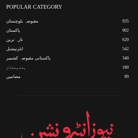
POPULAR CATEGORY
935
مقبوضہ بلوچستان
902
پاکستان
620
تازہ ترین
542
انٹرنیشنل
340
پاکستانی مقبوضہ کشمیر
180
ہندوستان
89
مضامین