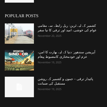
POPULAR POSTS
کشمیر کے لیے ٹرین: ریل رابطے سے مقامی
عوام کی خوشی، امید اور ترقی کا نیا سفر
November 20, 2025
آپریشن سندھور: دنیا کے لیے بھارت کا امن،
عزم اور خودمختاری کامضبوط پیغام
November 19, 2025
پائیدار ترقی – جموں و کشمیر کے روشن
مستقبل کی ضمانت
November 19, 2025