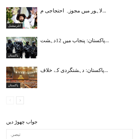
لاہور میں مجوزہ احتجاجی م...
انٹرنیشنل
پاکستان: پنجاب میں 12دہشت...
پاکستان
پاکستان: دہشتگردی کے خلاف...
پاکستان
جواب چھوڑ دیں