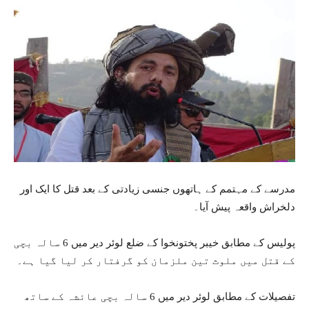
مدرسے کے مہتمم کے ہاتھوں جنسی زیادتی کے بعد قتل کا ایک اور
دلخراش واقعہ پیش آیا۔
پولیس کے مطابق خیبر پختونخوا کے ضلع لوئر دیر میں 6 سالہ بچی
کے قتل میں‌ ملوث تین ملزمان کو گرفتار کر لیا گیا ہے۔
تفصیلات کے مطابق لوئر دیر میں 6 سالہ بچی عائشہ کے ساتھ