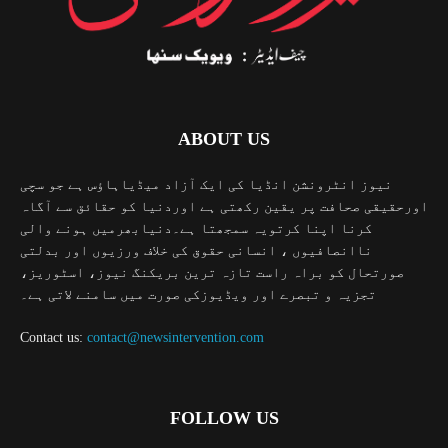
ABOUT US
نیوز انٹرونشن انڈیا کی ایک آزاد میڈیاہاؤس ہے جو سچی
اورحقیقی صحافت پر یقین رکھتی ہے اوردنیا کو حقائق سے آگاہ
کرنا اپنا کرتویہ سمجھتا ہے۔دنیابھرمیں ہونے والی
ناانصافیوں ، انسانی حقوق کی خلاف ورزیوں اور بدلتی
صورتحال کو براہ راست تازہ ترین بریکنگ نیوز، اسٹوریز،
تجزیہ و تبصرے اور ویڈیوزکی صورت میں سامنے لاتی ہے۔
Contact us:
contact@newsintervention.com
FOLLOW US