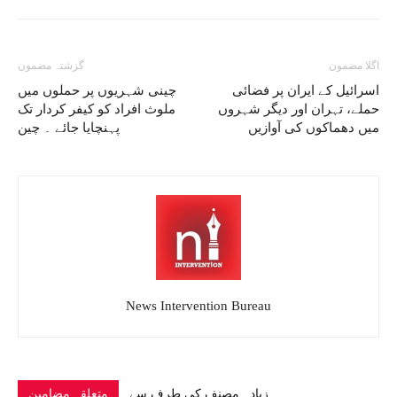
اگلا مضمون
گزشتہ مضمون
اسرائیل کے ایران پر فضائی
چینی شہریوں پر حملوں میں
حملے، تہران اور دیگر شہروں
ملوث افراد کو کیفر کردار تک
میں دھماکوں کی آوازیں
پہنچایا جائے ۔ چین
News Intervention Bureau
زیادہ مصنف کی طرف سے
متعلقہ مضامین