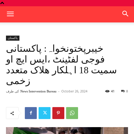
پاکستان
خیبرپختونخواہ: پاکستانی
فوجی لفٹینٹ ،ایس ایچ او
سمیت 18 اہلکار ھلاک متعدد
زخمی
41
October 26, 2024
-
کی طرف
News Intervention Bureau
0