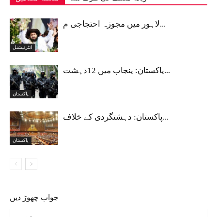
لاہور میں مجوزہ احتجاجی م...
انٹرنیشنل
پاکستان: پنجاب میں 12دہشت...
پاکستان
پاکستان: دہشتگردی کے خلاف...
پاکستان
جواب چھوڑ دیں