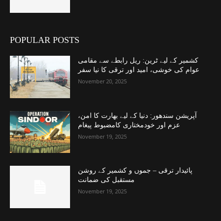
POPULAR POSTS
کشمیر کے لیے ٹرین: ریل رابطے سے مقامی
عوام کی خوشی، امید اور ترقی کا نیا سفر
November 20, 2025
آپریشن سندھور: دنیا کے لیے بھارت کا امن،
عزم اور خودمختاری کامضبوط پیغام
November 19, 2025
پائیدار ترقی – جموں و کشمیر کے روشن
مستقبل کی ضمانت
November 19, 2025