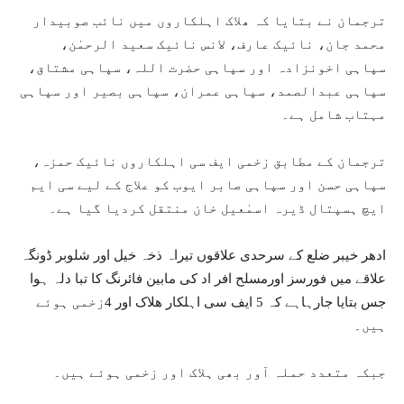
ترجمان نے بتایا کہ ھلاک اہلکاروں میں نائب صوبیدار
محمد جان، نائیک عارف، لانس نائیک سعید الرحمٰن،
سپاہی اخونزادہ اور سپاہی حضرت اللہ، سپاہی مشتاق،
سپاہی عبدالصمد، سپاہی عمران، سپاہی بصیر اور سپاہی
مہتاب شامل ہے۔
ترجمان کے مطابق زخمی ایف سی اہلکاروں نائیک حمزہ،
سپاہی حسن اور سپاہی صابر ایوب کو علاج کے لیے سی ایم
ایچ ہسپتال ڈیرہ اسمٰعیل خان منتقل کردیا گیا ہے۔
ادھر خیبر ضلع کے سرحدی علاقوں تیراہ ذخہ خیل اور شلوبر ڈونگہ
علاقے میں فورسز اورمسلح افر اد کی مابین فائرنگ کا تبا دلہ ہوا
جس بتایا جارہاہے کہ 5 ایف سی اہلکار ھلاک اور 4زخمی ہوئے
ہیں۔
جبکہ متعدد حملہ آور بھی ہلاک اور زخمی ہوئے ہیں۔