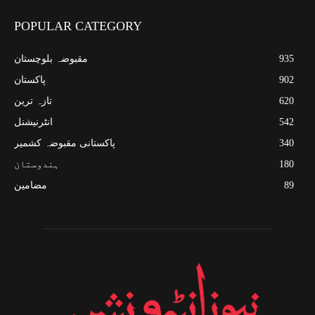
POPULAR CATEGORY
935
مقبوضہ بلوچستان
902
پاکستان
620
تازہ ترین
542
انٹرنیشنل
340
پاکستانی مقبوضہ کشمیر
180
ہندوستان
89
مضامین