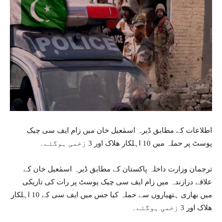
اطلاعات کے مطابق ڈیرہ اسمٰعیل خان میں زام ایف سی چیک
پوسٹ پر حملہ میں 10 اہلکار ھلاک اور 3 زخمی ہوگئے۔
ترجمان وزارت داخلہ پاکستان کے مطابق ڈیرہ اسمٰعیل خان کے
علاقے درازندہ میں زام ایف سی چیک پوسٹ پر رات کی تاریکی
میں بھاری ہتھیاروں سے حملہ کیا جس میں ایف سی کے 10 اہلکار
ھلاک اور 3 زخمی ہوگئے۔