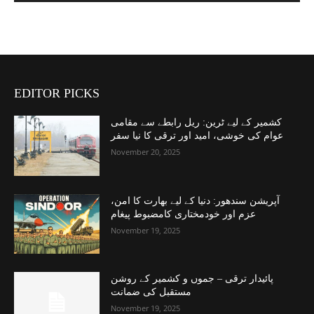
EDITOR PICKS
کشمیر کے لیے ٹرین: ریل رابطے سے مقامی
عوام کی خوشی، امید اور ترقی کا نیا سفر
November 20, 2025
آپریشن سندھور: دنیا کے لیے بھارت کا امن،
عزم اور خودمختاری کامضبوط پیغام
November 19, 2025
پائیدار ترقی – جموں و کشمیر کے روشن
مستقبل کی ضمانت
November 19, 2025