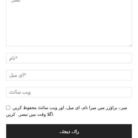
میرے براؤزر میں میرا نام، ای میل، اور ویب سائٹ محفوظ کریں
اگلا وقت میں تبصرہ کریں.