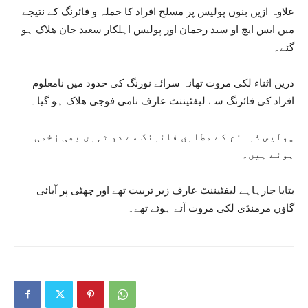
علاوہ ازیں بنوں پولیس پر مسلح افراد کا حملہ و فائرنگ کے نتیجے
میں ایس ایچ او سید رحمان اور پولیس اہلکار سعید جان ھلاک ہو
گئے۔
دریں اثناء لکی مروت تھانہ سرائے نورنگ کی حدود میں نامعلوم
افراد کی فائرنگ سے لیفٹیننٹ عارف نامی فوجی ھلاک ہو گیا۔
پولیس ذرائع کے مطابق فائرنگ سے دو شہری بھی زخمی
ہوئے ہیں۔
بتایا جارہاہے لیفٹیننٹ عارف زیر تربیت تھے اور چھٹی پر آبائی
گاؤں مرمنڈی لکی مروت آئے ہوئے تھے۔