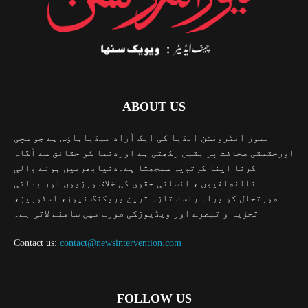
ABOUT US
نیوز انٹرونشن انڈیا کی ایک آزاد میڈیاہاؤس ہے جو سچی
اورحقیقی صحافت پر یقین رکھتی ہے اوردنیا کو حقائق سے آگاہ
کرنا اپنا کرتویہ سمجھتا ہے۔دنیابھرمیں ہونے والی
ناانصافیوں ، انسانی حقوق کی خلاف ورزیوں اور بدلتی
صورتحال کو براہ راست تازہ ترین بریکنگ نیوز، اسٹوریز،
تجزیہ و تبصرے اور ویڈیوزکی صورت میں سامنے لاتی ہے۔
Contact us:
contact@newsintervention.com
FOLLOW US