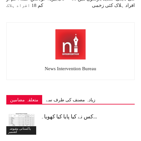
افراد ہلاک کئی زخمی
کم 18 افراد ہلاک
News Intervention Bureau
زیادہ مصنف کی طرف سے
متعلقہ مضامین
کس نے کیا پایا کیا کھویا۔...
پاکستانی مقبوضہ
کشمیر