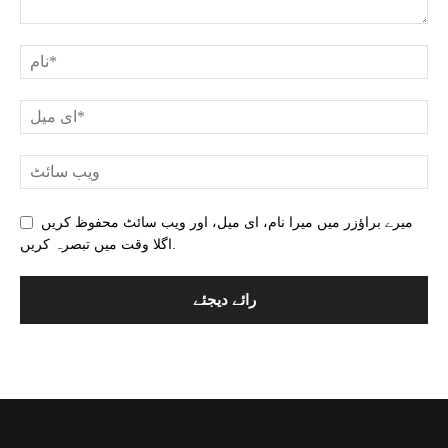
میرے براؤزر میں میرا نام، ای میل، اور ویب سائٹ محفوظ کریں
اگلا وقت میں تبصرہ کریں.