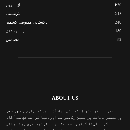
620
تازہ ترین
542
انٹرنیشنل
340
پاکستانی مقبوضہ کشمیر
180
ہندوستان
89
مضامین
ABOUT US
نیوز انٹرونشن انڈیا کی ایک آزاد میڈیاہاؤس ہے جو سچی
اورحقیقی صحافت پر یقین رکھتی ہے اوردنیا کو حقائق سے آگاہ
کرنا اپنا کرتویہ سمجھتا ہے۔دنیابھرمیں ہونے والی