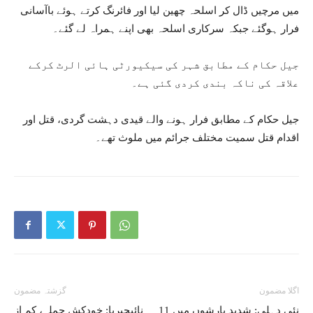
میں مرچیں ڈال کر اسلحہ چھین لیا اور فائرنگ کرتے ہوئے باآسانی
فرار ہوگئے جبکہ سرکاری اسلحہ بھی اپنے ہمراہ لے گئے۔
جیل حکام کے مطابق شہر کی سیکیورٹی ہائی الرٹ کرکے
علاقہ کی ناکہ بندی کردی گئی ہے۔
جیل حکام کے مطابق فرار ہونے والے قیدی دہشت گردی، قتل اور
اقدام قتل سمیت مختلف جرائم میں ملوث تھے۔
اگلا مضمون
گزشتہ مضمون
نئی دہلی: شدید بارشوں میں 11
نائیجیریا: خودکش حملہ، کم از