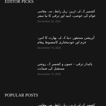
EDITOR PICKS
کشمیر کے لیے ٹرین: ریل رابطے سے مقامی
عوام کی خوشی، امید اور ترقی کا نیا سفر
November 20, 2025
آپریشن سندھور: دنیا کے لیے بھارت کا امن،
عزم اور خودمختاری کامضبوط پیغام
November 19, 2025
پائیدار ترقی – جموں و کشمیر کے روشن
مستقبل کی ضمانت
November 19, 2025
POPULAR POSTS
کشمیر کے لیے ٹرین: ریل رابطے سے مقامی