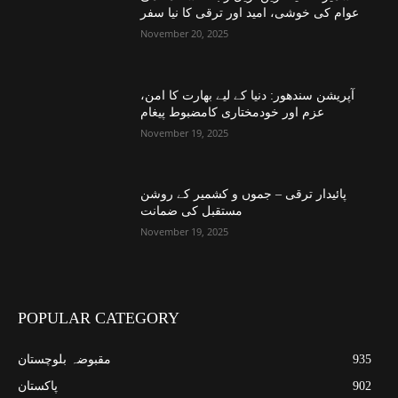
عوام کی خوشی، امید اور ترقی کا نیا سفر
November 20, 2025
آپریشن سندھور: دنیا کے لیے بھارت کا امن،
عزم اور خودمختاری کامضبوط پیغام
November 19, 2025
پائیدار ترقی – جموں و کشمیر کے روشن
مستقبل کی ضمانت
November 19, 2025
POPULAR CATEGORY
935
مقبوضہ بلوچستان
902
پاکستان