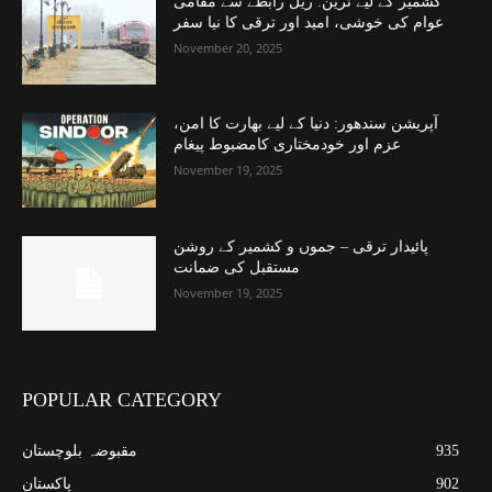
کشمیر کے لیے ٹرین: ریل رابطے سے مقامی
عوام کی خوشی، امید اور ترقی کا نیا سفر
November 20, 2025
آپریشن سندھور: دنیا کے لیے بھارت کا امن،
عزم اور خودمختاری کامضبوط پیغام
November 19, 2025
پائیدار ترقی – جموں و کشمیر کے روشن
مستقبل کی ضمانت
November 19, 2025
POPULAR CATEGORY
935
مقبوضہ بلوچستان
902
پاکستان