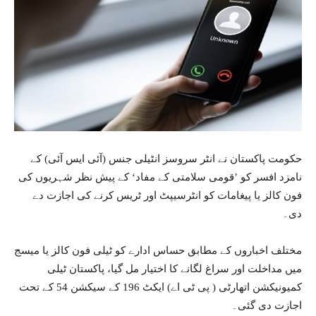
حکومت پاکستان نے انٹر سروسز انٹیلی جنس (آئی ایس آئی) کے
نامزد افسر کو ’قومی سلامتی کے مفاد‘ کے پیش نظر شہریوں کی
فون کالز یا پیغامات کو انٹرسیپٹ اور ٹریس کرنے کی اجازت دے
دی۔
مختلف اخباروں کے مطابق حساس ادارے کو ٹیلی فون کالز یا میسج
میں مداخلت اور سراغ لگانے کا اختیار مل گیا، پاکستان ٹیلی
کمیونیکشن اتھارٹی ( پی ٹی اے) ایکٹ 196 کے سیکشن 54 کے تحت
اجازت دی گئی۔