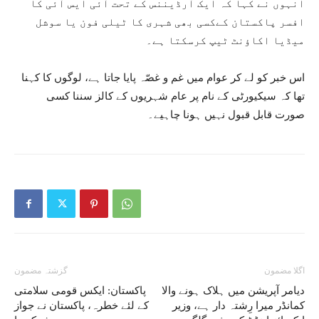
انہوں نے کہا کہ ایک آرڈیننس کے تحت آئی ایس آئی کا
افسر پاکستان کےکسی بھی شہری کا ٹیلی فون یا سوشل
میڈیا اکاؤنٹ ٹیپ کرسکتا ہے۔
اس خبر کو لے کر عوام میں غم و غصّہ پایا جاتا ہے، لوگوں کا کہنا
تھا کہ سیکیورٹی کے نام پر عام شہریوں کے کالز سننا کسی
صورت قابل قبول نہیں ہونا چاہیے۔
اگلا مضمون
گزشتہ مضمون
دیامر آپریشن میں ہلاک ہونے والا
پاکستان: ایکس قومی سلامتی
کمانڈر میرا رِشتہ دار ہے، وزیر
کے لئے خطرہ، پاکستان نے جواز