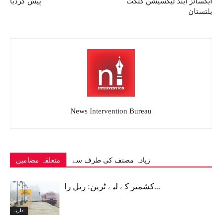
ایکسائز اینڈ ٹیکسیشن گلگت
پیش کردیا
بلتستان
News Intervention Bureau
زیادہ مصنف کی طرف سے
متعلقہ مضامین
کشمیر کے لیے ٹرین: ریل را...
اداریہ