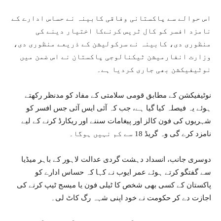
اس حوالے سے پاکستانی وفاقی کابینہ نے حساس ادارے کے
نامزد افسر کو کال ٹریس کرنےکا اختیار دینے کی
منظوری دی، کابینہ نے سرکولیشن کے ذریعے منظوری دی،
وزارت انفارمیشن ٹیکنالوجی پاکستان نے اس ضمن میں
نوٹیفیکشن بھی جاری کردیا ہے۔
نوٹیفیکشن کے مطابق قومی سلامتی کے مفاد کو مدنظر رکھتے
ہوئے یہ فیصلہ کیا گیا ہے، جب کہ آئی ایس آئی جس افسر کو
شہریوں کی فون کالز اور پیغامات سننے اور ریکارڈ کرنے کے لیے
نامزد کرے گی وہ گریڈ 18 سے کم نہیں ہوگا۔
دوسری جانب، انسداد دہشت گردی عدالت لاہور کے باہر میڈیا
سے گفتگو کرتے ہوئے عمر ایوب نے کہا کہ حساس ادارے کو
پاکستان کے کسی بھی شخص کا ٹیلی فون یا میسج ٹیپ کرنے کی
اجازت دے کر حکومت نے خود اپنی شہہ رگ کاٹ لی۔