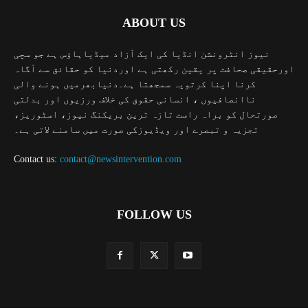
ABOUT US
نیوز انٹرونشن انڈیا کی ایک آزاد میڈیاہاؤس ہے جو سچی
اورحقیقی صحافت پر یقین رکھتی ہے اوردنیا کو حقائق سے آگاہ
کرنا اپنا کرتویہ سمجھتا ہے۔دنیابھرمیں ہونے والی
ناانصافیوں ، انسانی حقوق کی خلاف ورزیوں اور بدلتی
صورتحال کو براہ راست تازہ ترین بریکنگ نیوز، اسٹوریز،
تجزیہ و تبصرے اور ویڈیوزکی صورت میں سامنے لاتی ہے۔
Contact us:
contact@newsintervention.com
FOLLOW US