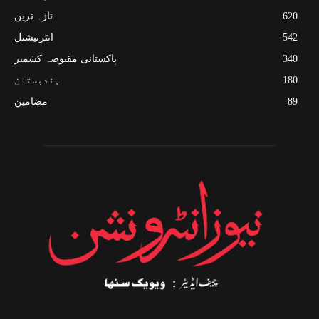
620
تازہ ترین
542
انٹرنیشنل
340
پاکستانی مقبوضہ کشمیر
180
ہندوستان
89
مضامین