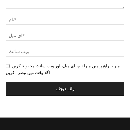
میرے براؤزر میں میرا نام، ای میل، اور ویب سائٹ محفوظ کریں
اگلا وقت میں تبصرہ کریں.