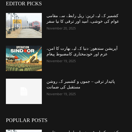
EDITOR PICKS
کشمیر کے لیے ٹرین: ریل رابطے سے مقامی
عوام کی خوشی، امید اور ترقی کا نیا سفر
November 20, 2025
آپریشن سندھور: دنیا کے لیے بھارت کا امن،
عزم اور خودمختاری کامضبوط پیغام
November 19, 2025
پائیدار ترقی – جموں و کشمیر کے روشن
مستقبل کی ضمانت
November 19, 2025
POPULAR POSTS