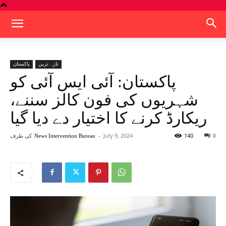
تازہ ترین
پاکستان
پاکستان: آئی ایس آئی کو
شہریوں کی فون کالز سننے،
ریکارڈ کرنے کا اختیار دے دیا گیا
140
July 9, 2024
-
کی طرف
News Intervention Bureau
0