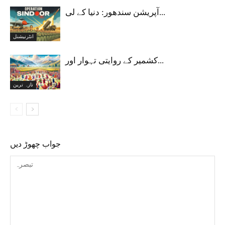
آپریشن سندھور: دنیا کے لی...
انٹرنیشنل
کشمیر کے روایتی تہوار اور...
تازہ ترین
جواب چھوڑ دیں