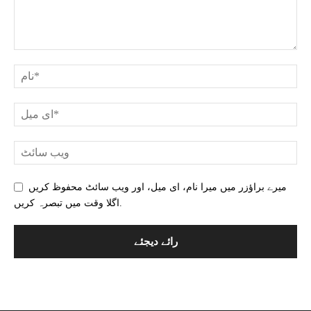
میرے براؤزر میں میرا نام، ای میل، اور ویب سائٹ محفوظ کریں
اگلا وقت میں تبصرہ کریں.