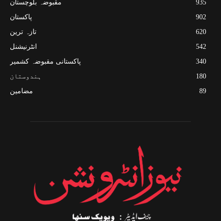
935
مقبوضہ بلوچستان
902
پاکستان
620
تازہ ترین
542
انٹرنیشنل
340
پاکستانی مقبوضہ کشمیر
180
ہندوستان
89
مضامین