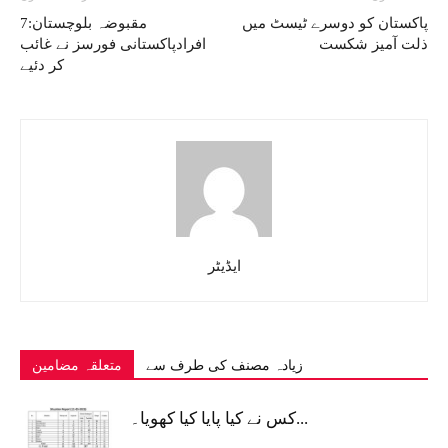
پاکستان کو دوسرے ٹیسٹ میں
مقبوضہ بلوچستان:7
ذلت آمیز شکست
افرادپاکستانی فورسز نے غائب
کر دئیے
ایڈیٹر
زیادہ مصنف کی طرف سے
متعلقہ مضامین
کس نے کیا پایا کیا کھویا۔...