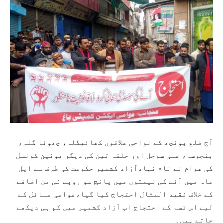
آج ضلع پونچھ کے نواحی علاقوں کھائیگلہ، چھوٹا گلہ،
بنجوسہ، علی سوجل اور حلقہ تین کی دیگر یونین کونسل
کی عوام نے نام نہادآزاد کشمیر حکومت کی طرف سے ایل
ماہ میں آٹے کی قیمتوں میں پانچ سو روپے فی من اضافے
کے خلاف فقید المثال احتجاج کیا گیا،عوامی مسائل کے
لیے اس قسم کے احتجاج اب آزاد کشمیر میں کم ہی دیکھے
جاتے ہیں۔