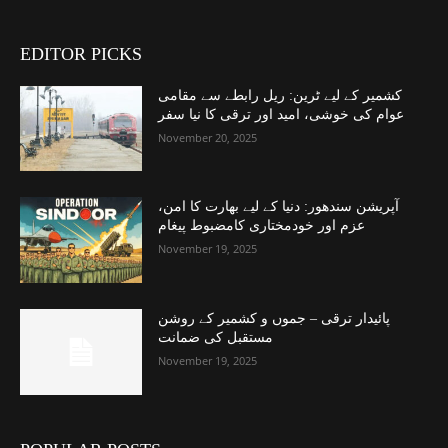
EDITOR PICKS
کشمیر کے لیے ٹرین: ریل رابطے سے مقامی
عوام کی خوشی، امید اور ترقی کا نیا سفر
November 20, 2025
آپریشن سندھور: دنیا کے لیے بھارت کا امن،
عزم اور خودمختاری کامضبوط پیغام
November 19, 2025
پائیدار ترقی – جموں و کشمیر کے روشن
مستقبل کی ضمانت
November 19, 2025