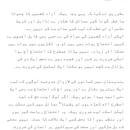
مقررین نے کہا کہ یہی وجہ ہیکہ آزاد کشمیر کا چھوٹا
سا خطہ گونا گوں مسائل کا شکار ہے نااہل اور کرپٹ
حکمران اس خطے کے لیے کسی عذاب سے کم نہیں ہے۔
لیکن آزاد کشمیر کی عوام کی بے حسی بھی قابل افسوس ہے
کہیں احتجاج ہوتے بھی ہیں تو وہ ٹکڑیوں میں ہوتے ہیں
جسکا اثر زیادہ نہیں پڑتا جسطرح کا احتجاج آج ہوا
اسکی ضرورت ہر شہر اور قصبے میں ہے محض ایک دن کی
ہڑتال سے کچھ نہیں ہو سکتا ایک تسلسل کی ضرورت ہے۔
ہندوستان میں کسانوں کی لازوال جدوجہد لوگوں کے لیے
ایک بہترین مثال ہے اور پھر اج کے احتجاج سے بھی ایک
نئی امید پیدا ہوئی ہیکہ اگر لوگ اپنے حق کے لیے
اسطرح اٹھ کھڑے ہوں تو یقینا” مسائل میں کمی ممکن ہے
لیکن اسکے لیے ضروری ہیکہ یہ احتجاج ریاست گیر ہوں
اور منظم ہوں آٹا محض کسی ایک علاقے کا مسلہ نہیں بجلی
کے بل سڑکیں اور صحت کی سہولتیں ہر انسان کی ضرورت