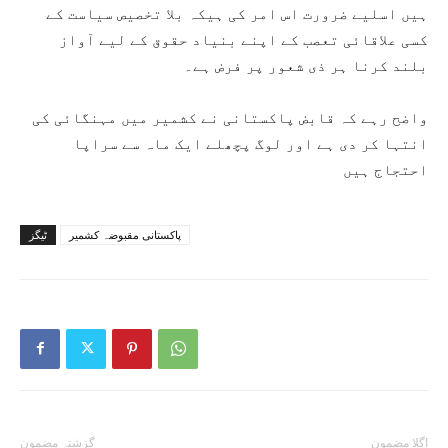
ہیں اسلیے ضرورت اس امر کی ہیکہ بلا تخصیص سیاست کے
کسی علاقائی تعصب کے اپنے بنیاد حقوق کے لیے آواز
بلند کرنا ہر ذی شعور پر فرض ہے۔
واضح رہے کہ قابض پاکستانی نے کشمیر میں مہنگائی کی
انتہا کر دی ہے اور لوگ پچھلے ایک ماہ سے سراپا
احتجاج ہیں
پاکستانی مقبوضہ کشمیر
ٹیگز
اگلا مضمون
گزشتہ مضمون