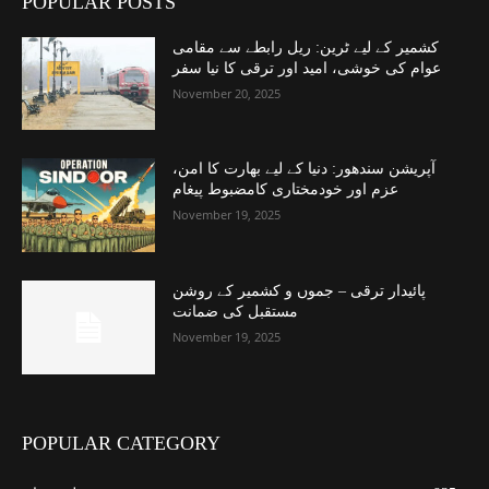
POPULAR POSTS
کشمیر کے لیے ٹرین: ریل رابطے سے مقامی
عوام کی خوشی، امید اور ترقی کا نیا سفر
November 20, 2025
آپریشن سندھور: دنیا کے لیے بھارت کا امن،
عزم اور خودمختاری کامضبوط پیغام
November 19, 2025
پائیدار ترقی – جموں و کشمیر کے روشن
مستقبل کی ضمانت
November 19, 2025
POPULAR CATEGORY