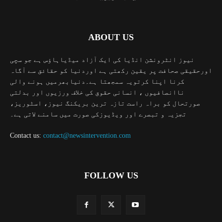
ABOUT US
نیوز انٹرونشن انڈیا کی ایک آزاد میڈیاہاؤس ہے جو سچی
اورحقیقی صحافت پر یقین رکھتی ہے اوردنیا کو حقائق سے آگاہ
کرنا اپنا کرتویہ سمجھتا ہے۔دنیابھرمیں ہونے والی
ناانصافیوں ، انسانی حقوق کی خلاف ورزیوں اور بدلتی
صورتحال کو براہ راست تازہ ترین بریکنگ نیوز، اسٹوریز،
تجزیہ و تبصرے اور ویڈیوزکی صورت میں سامنے لاتی ہے۔
Contact us:
contact@newsintervention.com
FOLLOW US