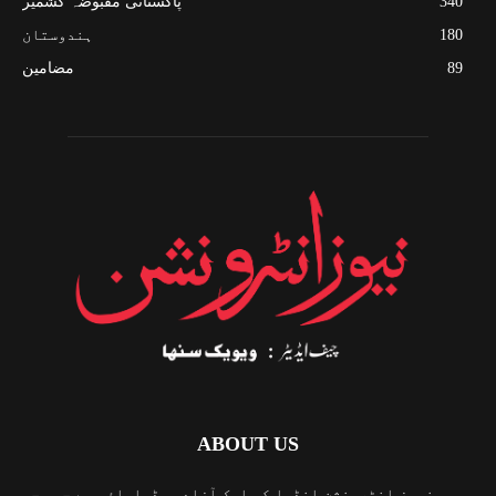
340
پاکستانی مقبوضہ کشمیر
180
ہندوستان
89
مضامین
ABOUT US
نیوز انٹرونشن انڈیا کی ایک آزاد میڈیاہاؤس ہے جو سچی