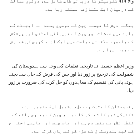
والا 414 کلومیٹر کا دریائی طاس شامل ہے، دونوں ممالک
کے درمیان ایک متنازعہ مسئلہ رہا ہے۔
بنگلہ دیش کا فیصلہ چین کے توسیع پسندانہ ایجنڈے کے
بارے میں خدشات اور چین کے فزیبلٹی اسٹڈی اور پیشکش
کے باوجود علاقائی سیاست میں ایک آزاد کورس کی خواہش
سے پیدا ہوا ہے۔
وزیر اعظم حسینہ نے تاریخی تعلقات کی وجہ سے ہندوستان کی
شمولیت کی ترجیح پر زور دیا اور چین کی قرض کے جال سے بچتے
ہوئے پانی کی تقسیم کے معاہدوں کو حل کرنے کی ضرورت پر زور
دیا۔
ہندوستان کا مثبت ردعمل، بشمول ایک منصوبہ بند
تکنیکی ٹیم کا ڈھاکہ کا دورہ، چین کے بھاری ہاتھ کے
نقطہ نظر سے متصادم ہے اور بات چیت اور باہمی احترام
کے لیے ہندوستان کے عزم کو نمایاں کرتا ہے۔