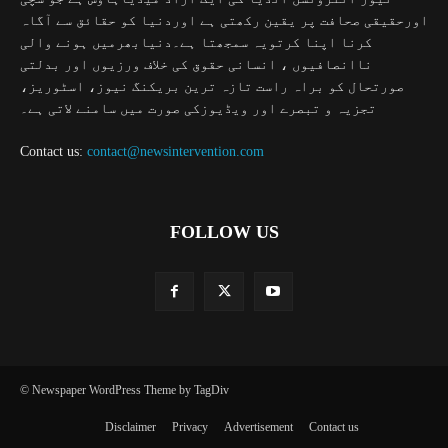
اورحقیقی صحافت پر یقین رکھتی ہے اوردنیا کو حقائق سے آگاہ
کرنا اپنا کرتویہ سمجھتا ہے۔دنیابھرمیں ہونے والی
ناانصافیوں ، انسانی حقوق کی خلاف ورزیوں اور بدلتی
صورتحال کو براہ راست تازہ ترین بریکنگ نیوز، اسٹوریز،
تجزیہ و تبصرے اور ویڈیوزکی صورت میں سامنے لاتی ہے۔
Contact us:
contact@newsintervention.com
FOLLOW US
© Newspaper WordPress Theme by TagDiv
Disclaimer
Privacy
Advertisement
Contact us