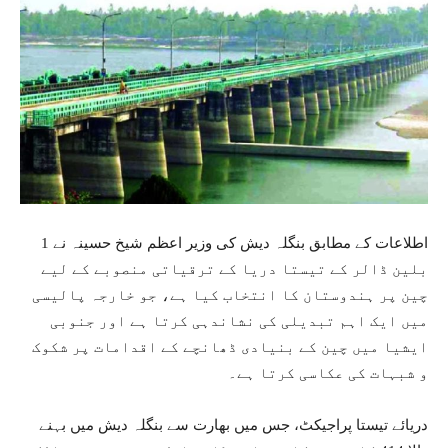
اطلاعات کے مطابق بنگلہ دیش کی وزیر اعظم شیخ حسینہ نے 1
بلین ڈالر کے تیستا دریا کے ترقیاتی منصوبے کے لیے
چین پر ہندوستان کا انتخاب کیا ہے، جو خارجہ پالیسی
میں ایک اہم تبدیلی کی نشاندہی کرتا ہے اور جنوبی
ایشیا میں چین کے بنیادی ڈھانچے کے اقدامات پر شکوک
و شبہات کی عکاسی کرتا ہے۔
دریائے تیستا پراجیکٹ، جس میں بھارت سے بنگلہ دیش میں بہنے