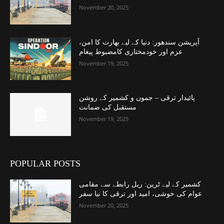
November 20, 2025
آپریشن سندھور: دنیا کے لیے بھارت کا امن،
عزم اور خودمختاری کامضبوط پیغام
November 19, 2025
پائیدار ترقی – جموں و کشمیر کے روشن
مستقبل کی ضمانت
November 19, 2025
POPULAR POSTS
کشمیر کے لیے ٹرین: ریل رابطے سے مقامی
عوام کی خوشی، امید اور ترقی کا نیا سفر
November 20, 2025