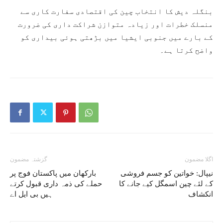
بنگلہ دیش کا انتخاب چین کی اقتصادی سفارت کاری سے
منسلک خطرات اور زیادہ متوازن شراکت داری کی ضرورت
کے بارے میں جنوبی ایشیا میں بڑھتی ہوئی بیداری کو
واضح کرتا ہے۔
اگلا مضمون
گزشتہ مضمون
نیپال: خواتین کو جسم فروشی
بارکھان میں پاکستان فوج پر
کے لئے چین اسمگل کیے جانے کا
حملے کی ذمہ داری قبول کرتے
انکشاف
ہیں بی ایل اے