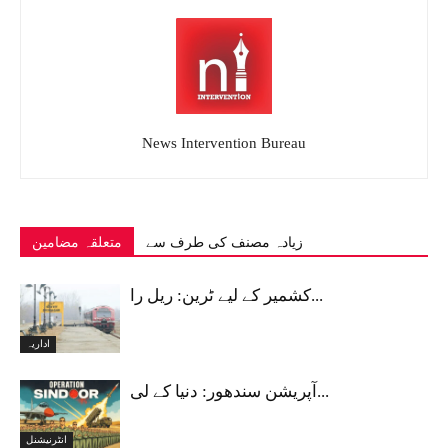
News Intervention Bureau
زیادہ مصنف کی طرف سے
متعلقہ مضامین
کشمیر کے لیے ٹرین: ریل را...
اداریہ
آپریشن سندھور: دنیا کے لی...
انٹرنیشنل