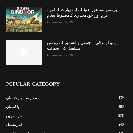
آپریشن سندھور: دنیا کے لیے بھارت کا امن،
عزم اور خودمختاری کامضبوط پیغام
November 19, 2025
پائیدار ترقی – جموں و کشمیر کے روشن
مستقبل کی ضمانت
November 19, 2025
POPULAR CATEGORY
935
مقبوضہ بلوچستان
902
پاکستان
620
تازہ ترین
542
انٹرنیشنل