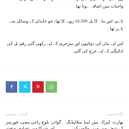
واجبات میں اضافہ ہوتا تھا۔
تاہم، اس ماہ کا بل 10,500 روپے کا تھا، جو خاندان کے وسائل سے
باہر تھا۔
اس لیے ماں کی دوائیوں اور سرجری کے لیے رکھی گئی رقم بل کی
ادائیگی کے لیے خرچ کی گئی۔
اگلا مضمون
گزشتہ مضمون
بھارت: کیرالہ میں لینڈ سلائیڈنگ
گوادر: بلوچ راجی مچی، فورسز
کے نتیجے میں مرنے والوں کی
اور شرکا میں تصادم، متعدد