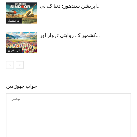
آپریشن سندھور: دنیا کے لی...
انٹرنیشنل
کشمیر کے روایتی تہوار اور...
تازہ ترین
جواب چھوڑ دیں