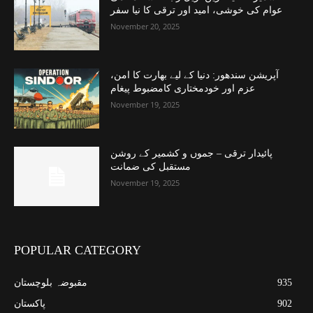
عوام کی خوشی، امید اور ترقی کا نیا سفر
November 20, 2025
آپریشن سندھور: دنیا کے لیے بھارت کا امن،
عزم اور خودمختاری کامضبوط پیغام
November 19, 2025
پائیدار ترقی – جموں و کشمیر کے روشن
مستقبل کی ضمانت
November 19, 2025
POPULAR CATEGORY
935
مقبوضہ بلوچستان
902
پاکستان