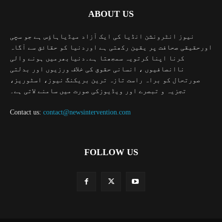
ABOUT US
نیوز انٹرونشن انڈیا کی ایک آزاد میڈیاہاؤس ہے جو سچی
اورحقیقی صحافت پر یقین رکھتی ہے اوردنیا کو حقائق سے آگاہ
کرنا اپنا کرتویہ سمجھتا ہے۔دنیابھرمیں ہونے والی
ناانصافیوں ، انسانی حقوق کی خلاف ورزیوں اور بدلتی
صورتحال کو براہ راست تازہ ترین بریکنگ نیوز، اسٹوریز،
تجزیہ و تبصرے اور ویڈیوزکی صورت میں سامنے لاتی ہے۔
Contact us:
contact@newsintervention.com
FOLLOW US