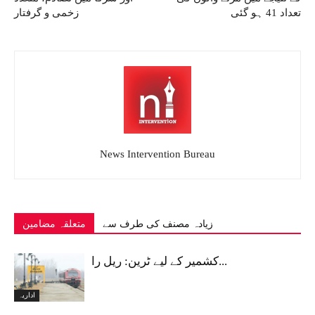
تعداد 41 ہو گئی
زخمی و گرفتار
News Intervention Bureau
زیادہ مصنف کی طرف سے
متعلقہ مضامین
کشمیر کے لیے ٹرین: ریل را...
اداریہ