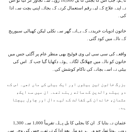
تاہم، جب اس کا بجلی کا بل 10,000 روپے سے تجاوز کر گیا تو اس
نے اپنے علاج کے لیے رقم استعمال کرنے کے بجائے اپنی بچت سے ادا
کی۔
خاتون ادویات خریدنے کے بہانے گھر سے نکلی لیکن کھیالی سیوریج
کے نالے میں کود گئی۔
واقعے کی سی سی ٹی وی فوٹیج بھی منظر عام پر آگئی جس میں
خاتون کو نالے میں چھلانگ لگاتے ہوئے دکھایا گیا جب کہ اس کی
بیٹی نے اسے بچانے کی ناکام کوشش کی۔
بزرگ خاتون تین بیٹوں اور ایک بیٹی کی ماں تھی۔ اس کے
دو بیٹے والدین کے ساتھ رہتے تھے۔ ان میں سے ایک،
عثمان، خاندان کی کفالت کے لیے دال اور چاول بیچتا
ہے۔
عثمان نے بتایا کہ ان کا بجلی کا بل پہلے تقریباً 1,000 سے 1,300
روپے ہوتا تھا، جو وہ ہر دو ماہ بعد ادا کرتے تھے، جس کی وجہ سے