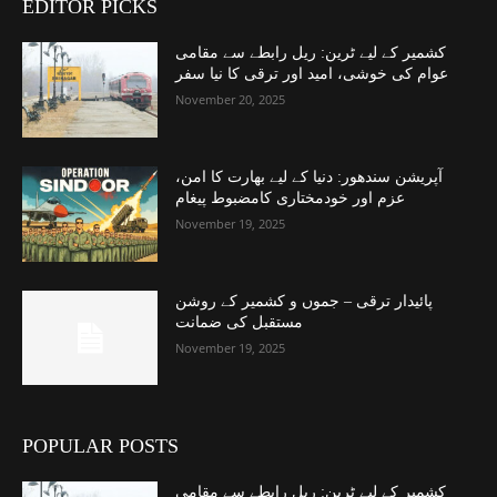
EDITOR PICKS
کشمیر کے لیے ٹرین: ریل رابطے سے مقامی
عوام کی خوشی، امید اور ترقی کا نیا سفر
November 20, 2025
آپریشن سندھور: دنیا کے لیے بھارت کا امن،
عزم اور خودمختاری کامضبوط پیغام
November 19, 2025
پائیدار ترقی – جموں و کشمیر کے روشن
مستقبل کی ضمانت
November 19, 2025
POPULAR POSTS
کشمیر کے لیے ٹرین: ریل رابطے سے مقامی