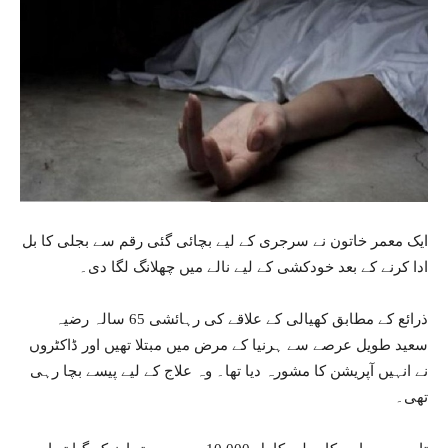
ایک معمر خاتون نے سرجری کے لیے بچائی گئی رقم سے بجلی کا بل
ادا کرنے کے بعد خودکشی کے لیے نالے میں چھلانگ لگا دی۔
ذرائع کے مطابق کھیالی کے علاقے کی رہائشی 65 سالہ رضیہ
سعید طویل عرصے سے ہرنیا کے مرض میں مبتلا تھیں اور ڈاکٹروں
نے انہیں آپریشن کا مشورہ دیا تھا۔ وہ علاج کے لیے پیسے بچا رہی
تھی۔