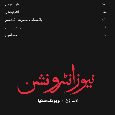
620
تازہ ترین
542
انٹرنیشنل
340
پاکستانی مقبوضہ کشمیر
180
ہندوستان
89
مضامین