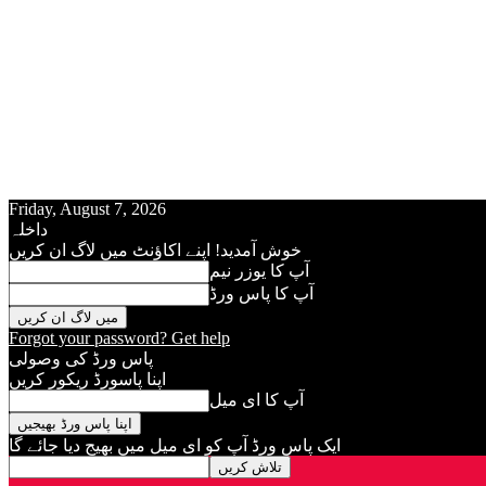
Friday, August 7, 2026
داخلہ
خوش آمدید! اپنے اکاؤنٹ میں لاگ ان کریں
آپ کا يوزر نيم
آپ کا پاس ورڈ
Forgot your password? Get help
پاس ورڈ کی وصولی
اپنا پاسورڈ ريکور کريں
آپ کا ای میل
ایک پاس ورڈ آپ کو ای ميل ميں بھیج دیا جائے گا