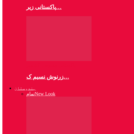
پاکستانی زیر…
پاکستانی مقبوضہ کشمیر
زرنوش نسیم ک…
ہندوستان
New Look
تمام