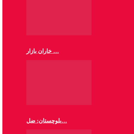
مقبوضہ بلوچستان
خاران بازار …
تازہ ترین
بلوچستان: ضل…