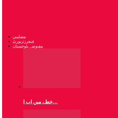
مضامین
فیچرز/رپورٹ
مقبوضہ بلوچستان
مقبوضہ بلوچستان
خطے میں اب ا…