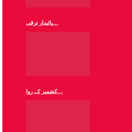
اداریہ
پائیدار ترقی…
تازہ ترین
کشمیر کے روا…