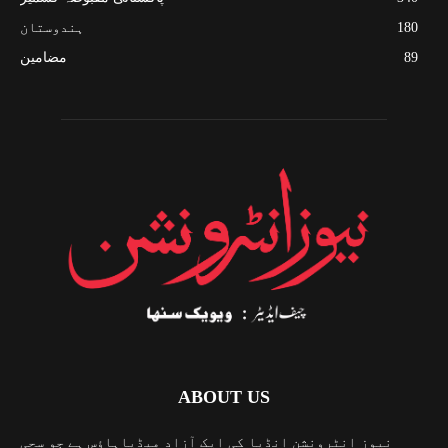
180
ہندوستان
89
مضامین
ABOUT US
نیوز انٹرونشن انڈیا کی ایک آزاد میڈیاہاؤس ہے جو سچی