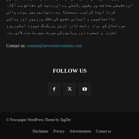
اورحقیقی صحافت پر یقین رکھتی ہے اوردنیا کو حقائق سے آگاہ
کرنا اپنا کرتویہ سمجھتا ہے۔دنیابھرمیں ہونے والی
ناانصافیوں ، انسانی حقوق کی خلاف ورزیوں اور بدلتی
صورتحال کو براہ راست تازہ ترین بریکنگ نیوز، اسٹوریز،
تجزیہ و تبصرے اور ویڈیوزکی صورت میں سامنے لاتی ہے۔
Contact us:
contact@newsintervention.com
FOLLOW US
© Newspaper WordPress Theme by TagDiv
Disclaimer
Privacy
Advertisement
Contact us