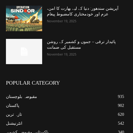
آپریشن سندھور: دنیا کے لیے بھارت کا امن،
عزم اور خودمختاری کامضبوط پیغام
November 19, 2025
پائیدار ترقی – جموں و کشمیر کے روشن
مستقبل کی ضمانت
November 19, 2025
POPULAR CATEGORY
935
مقبوضہ بلوچستان
902
پاکستان
620
تازہ ترین
542
انٹرنیشنل
340
پاکستانی مقبوضہ کشمیر