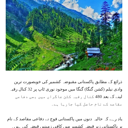
ذرائع کے مطابق پاکستانی مقبوضہ کشمیر کی خوبصورت ترین
وادی نیلم (کشن گنگا) گنگا میں موجود نوری ٹاپ پر 32 کنال رقبہ
لینے کے بعد 480 کنال رقبہ کٹن جاگراں میں بھی دفاعی
مقاصد کے نام حاصل کیا جارہا ہے۔
یاد رہے کہ حالیہ دنوں میں پاکستانی فوج نے دفاعی مقاصد کے نام
پر پاکستانی زیر قبضہ کشمیر میں کافی زمینیں قبضہ کی ہیں۔