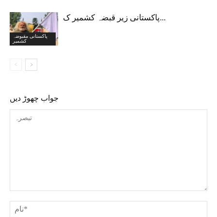
پاکستانی زیر قبضہ کشمیر ک...
پاکستانی مقبوضہ
کشمیر
جواب چھوڑ دیں