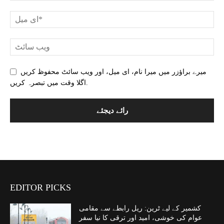
میرے براؤزر میں میرا نام، ای میل، اور ویب سائٹ محفوظ کریں
اگلا وقت میں تبصرہ کریں.
EDITOR PICKS
کشمیر کے لیے ٹرین: ریل رابطے سے مقامی
عوام کی خوشی، امید اور ترقی کا نیا سفر