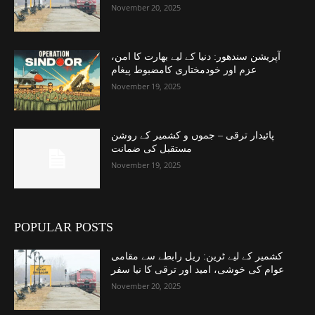
November 20, 2025
آپریشن سندھور: دنیا کے لیے بھارت کا امن،
عزم اور خودمختاری کامضبوط پیغام
November 19, 2025
پائیدار ترقی – جموں و کشمیر کے روشن
مستقبل کی ضمانت
November 19, 2025
POPULAR POSTS
کشمیر کے لیے ٹرین: ریل رابطے سے مقامی
عوام کی خوشی، امید اور ترقی کا نیا سفر
November 20, 2025