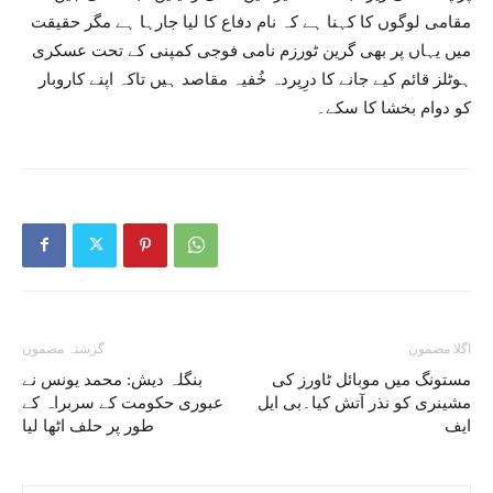
مقامی لوگوں کا کہنا ہے کہ نام دفاع کا لیا جارہا ہے مگر حقیقت
میں یہاں پر بھی گرین ٹورزم نامی فوجی کمپنی کے تحت عسکری
ہوٹلز قائم کیے جانے کا درِپردہ خُفیہ مقاصد ہیں تاکہ اپنے کاروبار
کو دوام بخشا کا سکے۔
اگلا مضمون
گزشتہ مضمون
مستونگ میں موبائل ٹاورز کی
بنگلہ دیش: محمد یونس نے
مشینری کو نذر آتش کیا۔بی ایل
عبوری حکومت کے سربراہ کے
ایف
طور پر حلف اٹھا لیا