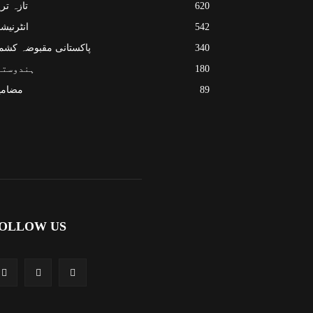
620
تازہ تر
542
انٹرنیش
340
پاکستانی مقبوضہ کشم
180
ہندوستا
89
مضامی
OLLOW US