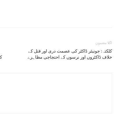
اگلا مضمون
کلکتہ: جونیئر ڈاکٹر کی عصمت دری اور قتل کے
خلاف ڈاکٹروں اور نرسوں کے احتجاجی مظاہرے
کے و