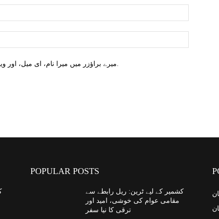
میرے براؤزر میں میرا نام، ای میل، اور ویب سائٹ محفوظ کریں اگلا وقت میں تبصرہ کریں.
POPULAR POSTS
P
کشمیر کے لیے ٹرین: ریل رابطے سے
ک
ان
مقامی عوام کی خوشی، امید اور
ان
ترقی کا نیا سفر