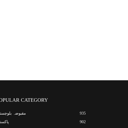
OPULAR CATEGORY
935
مقبوضہ بلوچست
902
پاکست