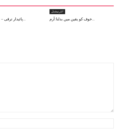
انٹرنیشنل
خوف کو یقین میں بدلنا:آرم...
پائیدار ترقی – جموں و کشم...