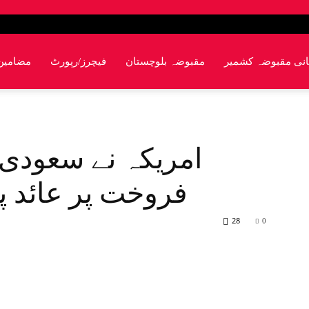
انی مقبوضہ کشمیر
مقبوضہ بلوچستان
فیچرز/رپورٹ
مضامین
امریکہ نے سعودی
فروخت پر عائد پا
28
0