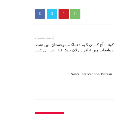
گزشتہ مضمون
کوئٹہ: آج کے دن 5 بم دھماکے، بلوچستان میں تشدد
اقعات میں 4 افراد ہلاک جبکہ 10 زخمی ہوگئے
News Intervention Bureau