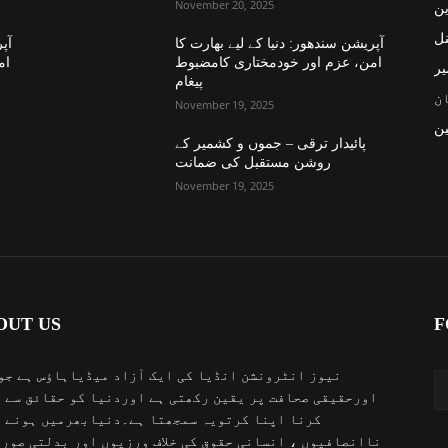
November 20, 2025
ین
نل
آپریشن سندھور: دنیا کے لیے بھارت کا
آپر
امن، عزم اور خودمختاری کامضبوط
ام
یر
پیغام
ن
November 19, 2025
ن
پائیدار ترقی – جموں و کشمیر کے
روشن مستقبل کی ضمانت
November 19, 2025
OUT US
F
نیوز انٹرونشن انڈیا کی ایک آزاد میڈیاہاؤس ہے جو
اورحقیقی صحافت پر یقین رکھتی ہے اوردنیا کو حقائق سے 
کرنا اپنا کرتویہ سمجھتا ہے۔دنیابھرمیں ہونے 
ناانصافیوں ، انسانی حقوق کی خلاف ورزیوں اور بدلتی صور