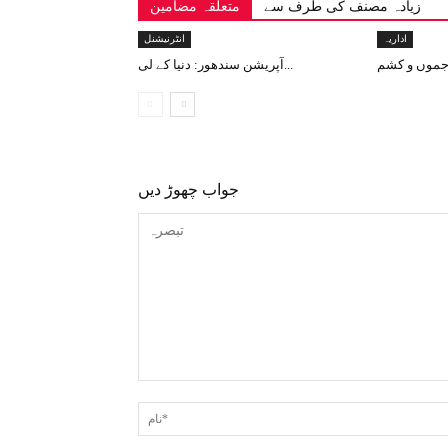
زیادہ مصنف کی طرف سے
متعلقہ مضامین
اداریہ
انٹرنیشنل
آپریشن سندھور: دنیا کے لی...
جواب چھوڑ دیں