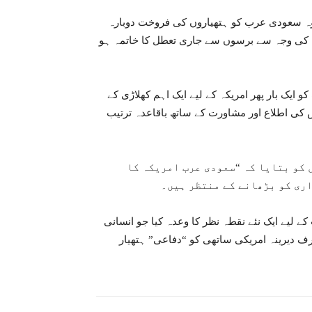
ہ وہ سعودی عرب کو ہتھیاروں کی فروخت دوبارہ
 کی وجہ سے برسوں سے جاری تعطل کا خاتمہ ہو
دی عرب کو ایک بار پھر امریکہ کے لیے ایک اہم کھلاڑی کے
 کی اطلاع اور مشاورت کے ساتھ باقاعدہ ترتیب
 کو بتایا کہ “سعودی عرب امریکہ کا
سعودی عرب کے لیے ایک نئے نقطہ نظر کا وعدہ کیا جو انسانی
صرف دیرینہ امریکی ساتھی کو “دفاعی” ہتھیار