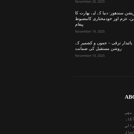
November 20, 2025
یشن سندھور: دنیا کے لیے بھارت کا
ن، عزم اور خودمختاری کامضبوط
پیغام
November 19, 2025
پائیدار ترقی – جموں و کشمیر کے
روشن مستقبل کی ضمانت
November 19, 2025
AB
 سچی
آگاہ
والی
تحال