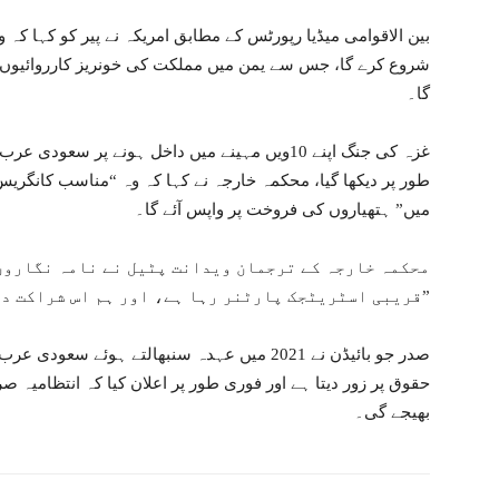
بین الاقوامی میڈیا رپورٹس کے مطابق امریکہ نے پیر کو کہا ک
شروع کرے گا، جس سے یمن میں مملکت کی خونریز کارروائیوں
گا۔
غزہ کی جنگ اپنے 10ویں مہینے میں داخل ہونے پر سعو
طور پر دیکھا گیا، محکمہ خارجہ نے کہا کہ وہ “مناسب کانگریس
میں” ہتھیاروں کی فروخت پر واپس آئے گا۔
محکمہ خارجہ کے ترجمان ویدانت پٹیل نے نامہ نگاروں
قریبی اسٹریٹجک پارٹنر رہا ہے، اور ہم اس شراکت داری کو بڑھانے کے منتظر ہیں۔”
صدر جو بائیڈن نے 2021 میں عہدہ سنبھالتے ہوئے 
حقوق پر زور دیتا ہے اور فوری طور پر اعلان کیا کہ انتظامیہ 
بھیجے گی۔