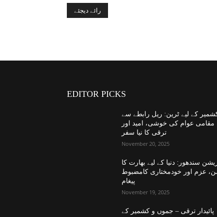
EDITOR PICKS
شمیر کے لیے ٹرین: ریل رابطے سے
مقامی عوام کی خوشی، امید اور
ترقی کا نیا سفر
November 20, 2025
یشن سندھور: دنیا کے لیے بھارت کا
ن، عزم اور خودمختاری کامضبوط
پیغام
November 19, 2025
پائیدار ترقی – جموں و کشمیر کے