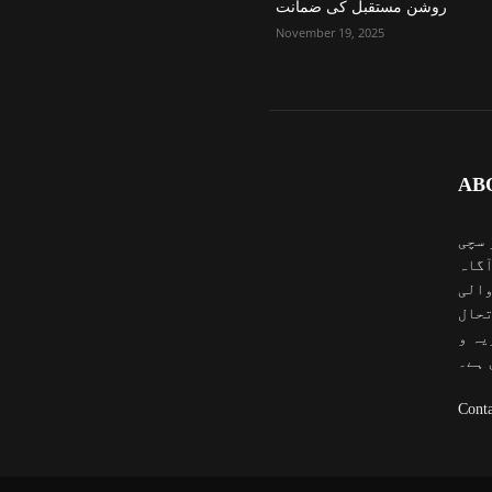
روشن مستقبل کی ضمانت
November 19, 2025
AB
 سچی
آگاہ
والی
تحال
یہ و
 ہے۔
Conta