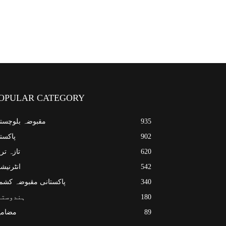
OPULAR CATEGORY
935
مقبوضہ بلوچست
902
پاکست
620
تازہ تر
542
انٹرنیش
340
پاکستانی مقبوضہ کشم
180
ہندوستا
89
مضامی