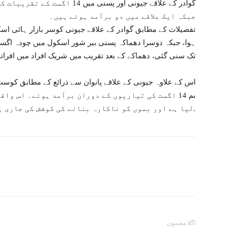
گوادر کے علاقے جیونی اور پسنی 
جبکہ ایک علاقے میں دو برآمد ہوئے ہیں۔
تفصیلات کے مطابق گوادر کے علاقے جیونی کوسر بازار ہائی ا
ہوا، جبکہ دوسرا دھماکہ پسنی ببر شور اسکول میں چودہ اگست
تک سنی گئی، دھماکے کے بعد تقریب میں شریک افراد میں افرات
اس کے علاوہ جیونی کے علاقے پانوان سے ذرائع کے مطابق کوسٹ
بم 14 اگست کی تیاریوں کے دوران برآمد ہوئے۔ اس وا
لیا ہے اور بموں کو ناکارہ بنانے کی کوشش کی جاری ہے.
اگلا مضمون