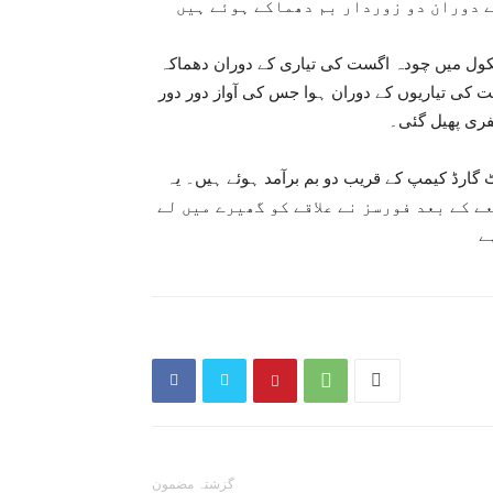
میں 14 اگست کے تقریبات کے دوران دو زوردار بم دھماکے ہوئے ہیں
سکول میں چودہ اگست کی تیاری کے دوران دھماکہ
 کی تیاریوں کے دوران ہوا جس کی آواز دور دور
فری پھیل گئی۔
 گارڈ کیمپ کے قریب دو بم برآمد ہوئے ہیں۔ یہ
قعے کے بعد فورسز نے علاقے کو گھیرے میں لے
گزشتہ مضمون