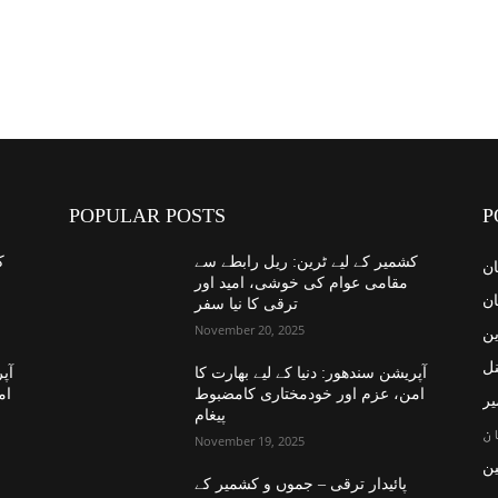
POPULAR POSTS
P
کشمیر کے لیے ٹرین: ریل رابطے سے
ک
ان
مقامی عوام کی خوشی، امید اور
ان
ترقی کا نیا سفر
November 20, 2025
ین
نل
آپریشن سندھور: دنیا کے لیے بھارت کا
آپر
امن، عزم اور خودمختاری کامضبوط
ام
یر
پیغام
ن
November 19, 2025
ن
پائیدار ترقی – جموں و کشمیر کے