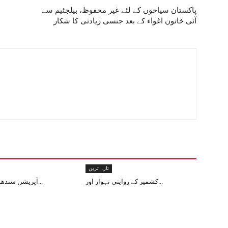
پاکستان سیاحوں کے لئے غیر محفوظ، بیلجئیم سے
آئی خاتون اغواء کے بعد جنسی زیادتی کا شکار
تازہ ترین
کشمیر کے روایتی تہوار اور...
آپریشن سندھور: دنیا کے لی...