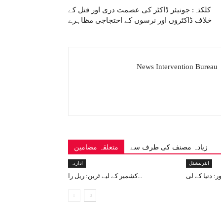
کلکتہ: جونیئر ڈاکٹر کی عصمت دری اور قتل کے
خلاف ڈاکٹروں اور نرسوں کے احتجاجی مظاہرے
News Intervention Bureau
زیادہ مصنف کی طرف سے
متعلقہ مضامین
انٹرنیشنل
اداریہ
کشمیر کے لیے ٹرین: ریل را...