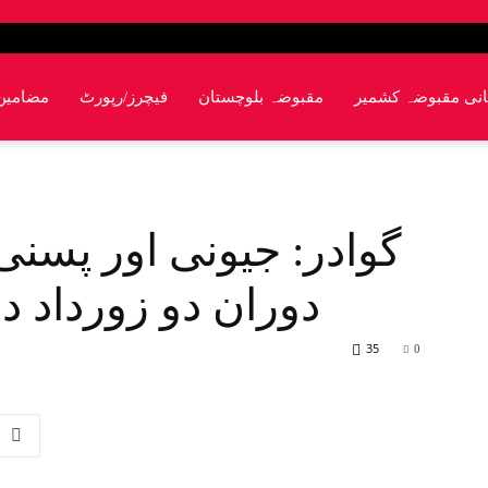
انی مقبوضہ کشمیر
مقبوضہ بلوچستان
فیچرز/رپورٹ
مضامین
دوران دو زورداد دھ
35
0