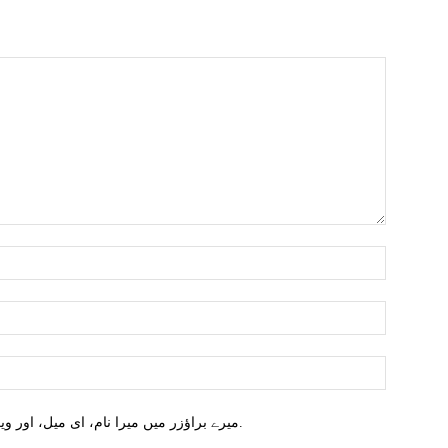
میرے براؤزر میں میرا نام، ای میل، اور ویب سائٹ محفوظ کریں اگلا وقت میں تبصرہ کریں.