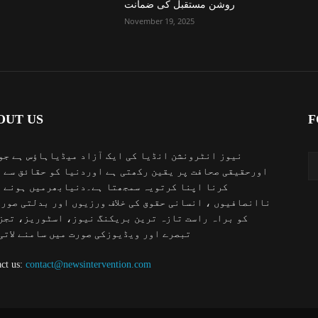
روشن مستقبل کی ضمانت
November 19, 2025
OUT US
F
نیوز انٹرونشن انڈیا کی ایک آزاد میڈیاہاؤس ہے جو
اورحقیقی صحافت پر یقین رکھتی ہے اوردنیا کو حقائق سے 
کرنا اپنا کرتویہ سمجھتا ہے۔دنیابھرمیں ہونے 
ناانصافیوں ، انسانی حقوق کی خلاف ورزیوں اور بدلتی صور
کو براہ راست تازہ ترین بریکنگ نیوز، اسٹوریز، تجز
تبصرے اور ویڈیوزکی صورت میں سامنے لاتی
ct us:
contact@newsintervention.com