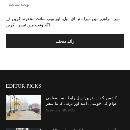
میرے براؤزر میں میرا نام، ای میل، اور ویب سائٹ محفوظ کریں
اگلا وقت میں تبصرہ کریں.
EDITOR PICKS
کشمیر کے لیے ٹرین: ریل رابطے سے مقامی
عوام کی خوشی، امید اور ترقی کا نیا سفر
November 20, 2025