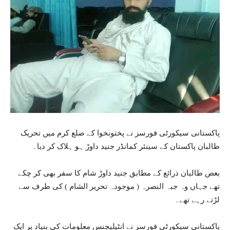
پاکستانی سیکورٹی فورسز نے پختونخوا کے ضلع کرم میں تحریک
طالبان پاکستان کے سینئر کمانڈر جنید داوڑ ہو ہلاک کر دیا۔
بعض طالبان ذرائع کے مطابق جنید داوڑ شام کا سفر بھی کر چکے
تھے جہاں وہ جبہ النصرہ ( موجودہ تحریر الشام ) کی طرف سے
لڑتے رہے تھے۔
پاکستانی سیکورٹی فورسز نے انٹیلیجنس معلومات کی بنیاد پر ایک