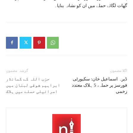
گھات لگائے حملے میں ان کو نشانہ بنایا۔
اگلا مضمون
گزشتہ مضمون
ڈیرہ اسماعیل خان: سکیورٹی
حزب اللہ کے کمانڈر
فورسز پر حملہ، 5 ہلاک معتدد
ابراہیم شوقی لبنان میں
زخمی
اسرائیلی حملے میں ہلاک