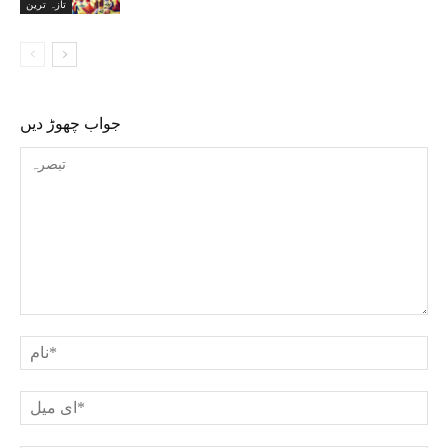
تازہ ترین
جواب چھوڑ دیں