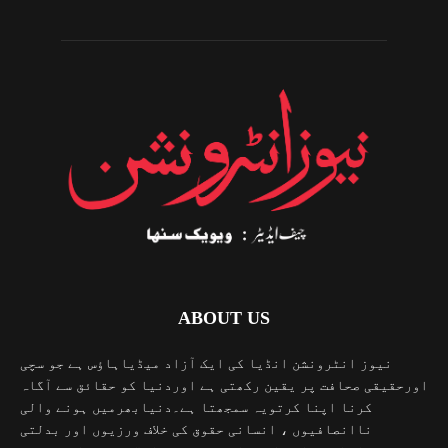
ABOUT US
نیوز انٹرونشن انڈیا کی ایک آزاد میڈیاہاؤس ہے جو سچی
اورحقیقی صحافت پر یقین رکھتی ہے اوردنیا کو حقائق سے آگاہ
کرنا اپنا کرتویہ سمجھتا ہے۔دنیابھرمیں ہونے والی
ناانصافیوں ، انسانی حقوق کی خلاف ورزیوں اور بدلتی