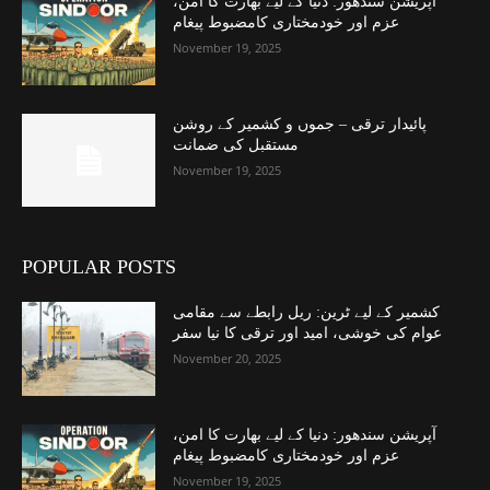
آپریشن سندھور: دنیا کے لیے بھارت کا امن،
عزم اور خودمختاری کامضبوط پیغام
November 19, 2025
پائیدار ترقی – جموں و کشمیر کے روشن
مستقبل کی ضمانت
November 19, 2025
POPULAR POSTS
کشمیر کے لیے ٹرین: ریل رابطے سے مقامی
عوام کی خوشی، امید اور ترقی کا نیا سفر
November 20, 2025
آپریشن سندھور: دنیا کے لیے بھارت کا امن،
عزم اور خودمختاری کامضبوط پیغام
November 19, 2025