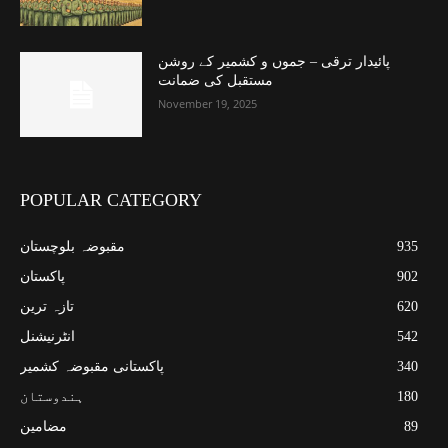
پائیدار ترقی – جموں و کشمیر کے روشن
مستقبل کی ضمانت
November 19, 2025
POPULAR CATEGORY
935
مقبوضہ بلوچستان
902
پاکستان
620
تازہ ترین
542
انٹرنیشنل
340
پاکستانی مقبوضہ کشمیر
180
ہندوستان
89
مضامین