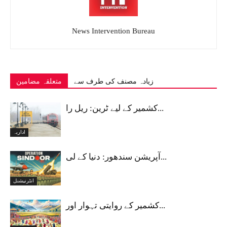
News Intervention Bureau
زیادہ مصنف کی طرف سے
متعلقہ مضامین
کشمیر کے لیے ٹرین: ریل را...
اداریہ
آپریشن سندھور: دنیا کے لی...
انٹرنیشنل
کشمیر کے روایتی تہوار اور...