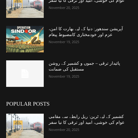
عوام کی خوشی، امید اور ترقی کا نیا سفر
November 20, 2025
آپریشن سندھور: دنیا کے لیے بھارت کا امن،
عزم اور خودمختاری کامضبوط پیغام
November 19, 2025
پائیدار ترقی – جموں و کشمیر کے روشن
مستقبل کی ضمانت
November 19, 2025
POPULAR POSTS
کشمیر کے لیے ٹرین: ریل رابطے سے مقامی
عوام کی خوشی، امید اور ترقی کا نیا سفر
November 20, 2025