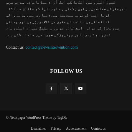
نیوز انٹرونشن انڈیا کی ایک آزاد میڈیاہاؤس ہے جو سچی
اورحقیقی صحافت پر یقین رکھتی ہے اوردنیا کو حقائق سے آگاہ
کرنا اپنا کرتویہ سمجھتا ہے۔دنیابھرمیں ہونے والی
ناانصافیوں ، انسانی حقوق کی خلاف ورزیوں اور بدلتی
صورتحال کو براہ راست تازہ ترین بریکنگ نیوز، اسٹوریز،
تجزیہ و تبصرے اور ویڈیوزکی صورت میں سامنے لاتی ہے۔
Contact us:
contact@newsintervention.com
FOLLOW US
© Newspaper WordPress Theme by TagDiv
Disclaimer
Privacy
Advertisement
Contact us