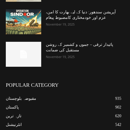
آپریشن سندھور: دنیا کے لیے بھارت کا امن،
عزم اور خودمختاری کامضبوط پیغام
November 19, 2025
پائیدار ترقی – جموں و کشمیر کے روشن
مستقبل کی ضمانت
November 19, 2025
POPULAR CATEGORY
935
مقبوضہ بلوچستان
902
پاکستان
620
تازہ ترین
542
انٹرنیشنل