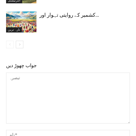
انٹرنیشنل
کشمیر کے روایتی تہوار اور...
تازہ ترین
جواب چھوڑ دیں