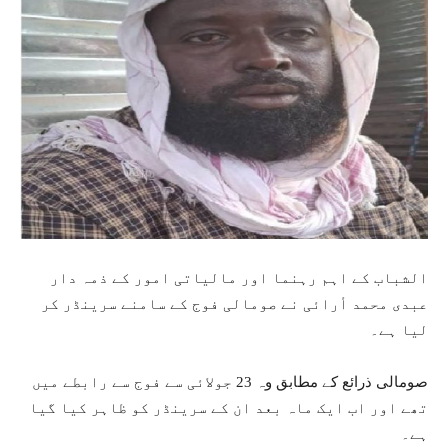
الشباب کے اہم رہنما اور مالیاتی امور کے ذمہ دار
عبدی محمد أرائی نے صومالی فوج کے سامنے سرینڈر کر
لیا ہے۔
صومالی ذرائع کے مطابق وہ 23 جولائی سے فوج سے رابطے میں
تھے اور اب ایک ماہ بعد ان کے سرینڈر کو ظاہر کیا گیا
ہے۔