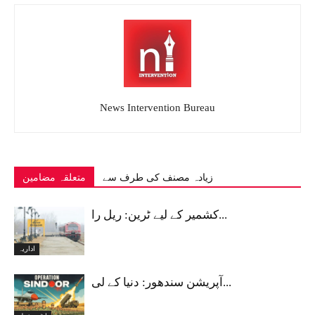
News Intervention Bureau
زیادہ مصنف کی طرف سے
متعلقہ مضامین
کشمیر کے لیے ٹرین: ریل را...
اداریہ
آپریشن سندھور: دنیا کے لی...