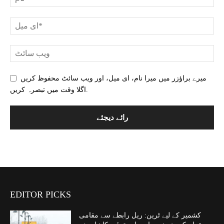
میرے براؤزر میں میرا نام، ای میل، اور ویب سائٹ محفوظ کریں
اگلا وقت میں تبصرہ کریں.
EDITOR PICKS
کشمیر کے لیے ٹرین: ریل رابطے سے مقامی