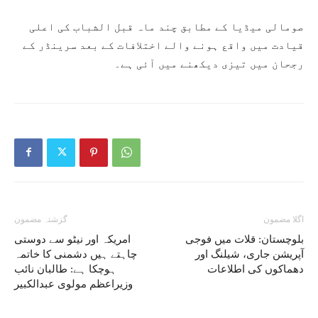
صومالی میڈیا کے مطابق چند ماہ قبل الشباب کی اعلی
قیادت میں واقع ہونے والے اختلافات کے بعد سرینڈر کے
رجحان میں تیزی دیکھنے میں آئی ہے۔
اگلا مضمون
گزشتہ مضمون
بلوچستان: قلات میں فوجی
امریکہ اور نیٹو سے دوستی
آپریشن جاری، شیلنگ اور
چاہتے ہیں دشمنی کا خاتمہ
دھماکوں کی اطلاعات
ہوچکا ہے: طالبان نائب
وزیراعظم مولوی عبدالکبیر