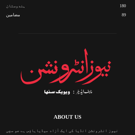
180
ہندوستان
89
مضامین
ABOUT US
نیوز انٹرونشن انڈیا کی ایک آزاد میڈیاہاؤس ہے جو سچی