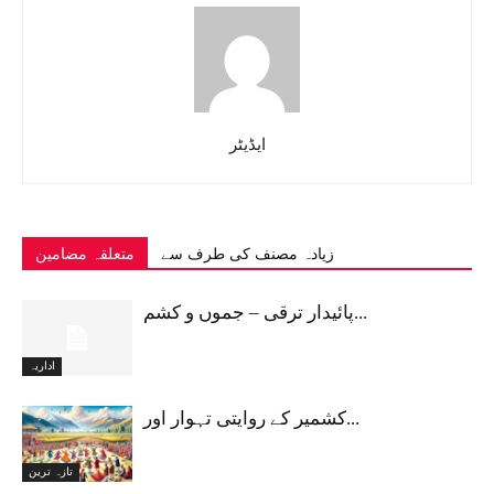
ایڈیٹر
زیادہ مصنف کی طرف سے
متعلقہ مضامین
پائیدار ترقی – جموں و کشم...
اداریہ
کشمیر کے روایتی تہوار اور...
تازہ ترین