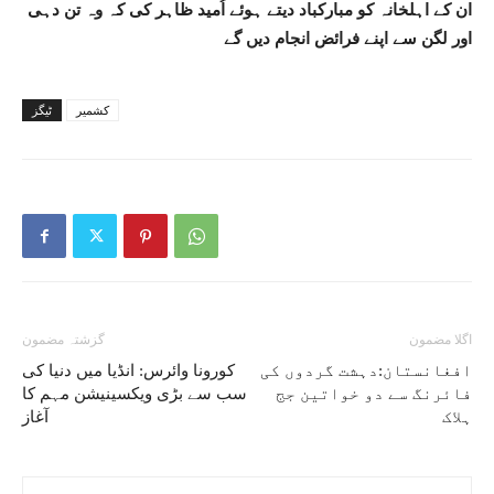
ان کے اہلخانہ کو مبارکباد دیتے ہوئے اُمید ظاہر کی کہ وہ تن دہی
اور لگن سے اپنے فرائض انجام دیں گے
کشمیر
ٹیگز
اگلا مضمون
گزشتہ مضمون
افغانستان:دہشت گردوں کی
کورونا وائرس: انڈیا میں دنیا کی
فائرنگ سے دو خواتین جج
سب سے بڑی ویکسینیشن مہم کا
ہلاک
آغاز