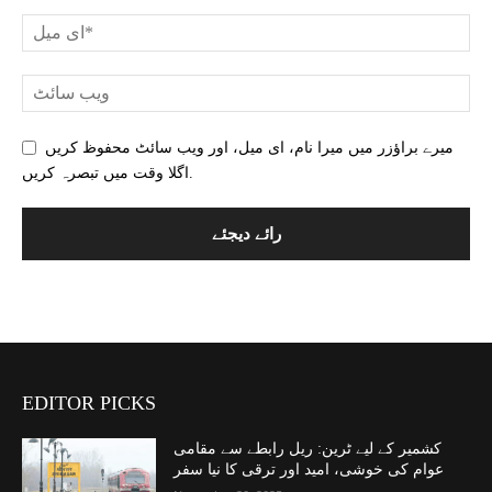
میرے براؤزر میں میرا نام، ای میل، اور ویب سائٹ محفوظ کریں
اگلا وقت میں تبصرہ کریں.
EDITOR PICKS
کشمیر کے لیے ٹرین: ریل رابطے سے مقامی
عوام کی خوشی، امید اور ترقی کا نیا سفر