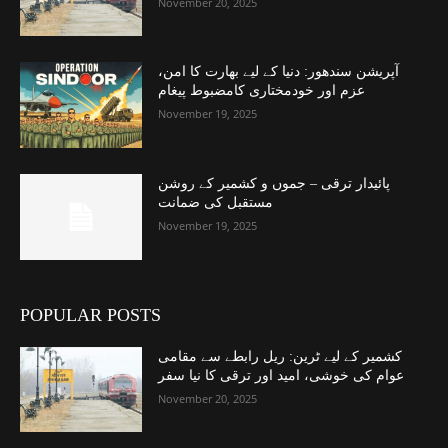
November 20, 2025
آپریشن سندھور: دنیا کے لیے بھارت کا امن،
عزم اور خودمختاری کامضبوط پیغام
November 19, 2025
پائیدار ترقی – جموں و کشمیر کے روشن
مستقبل کی ضمانت
November 19, 2025
POPULAR POSTS
کشمیر کے لیے ٹرین: ریل رابطے سے مقامی
عوام کی خوشی، امید اور ترقی کا نیا سفر
November 20, 2025