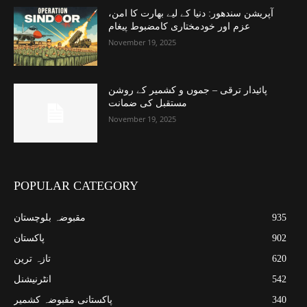
آپریشن سندھور: دنیا کے لیے بھارت کا امن،
عزم اور خودمختاری کامضبوط پیغام
November 19, 2025
پائیدار ترقی – جموں و کشمیر کے روشن
مستقبل کی ضمانت
November 19, 2025
POPULAR CATEGORY
935
مقبوضہ بلوچستان
902
پاکستان
620
تازہ ترین
542
انٹرنیشنل
340
پاکستانی مقبوضہ کشمیر