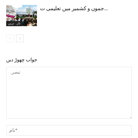
جموں و کشمیر میں تعلیمی ت...
تازہ ترین
جواب چھوڑ دیں