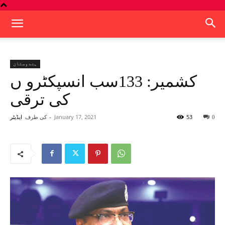
ہندوستان
کشمیر: 133سب انسپکٹرو ں
کی ترقی
53
January 17, 2021
-
کی طرف
0
ایڈیٹر