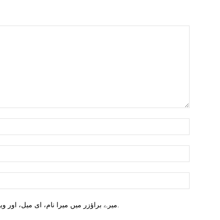
میرے براؤزر میں میرا نام، ای میل، اور ویب سائٹ محفوظ کریں اگلا وقت میں تبصرہ کریں.