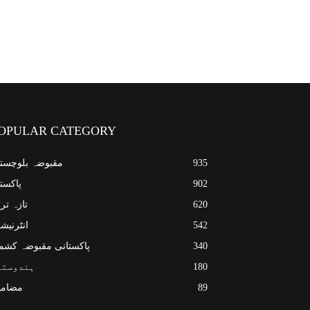
OPULAR CATEGORY
935
مقبوضہ بلوچست
902
پاکست
620
تازہ تر
542
انٹرنیش
340
پاکستانی مقبوضہ کشم
180
ہندوستا
89
مضامی