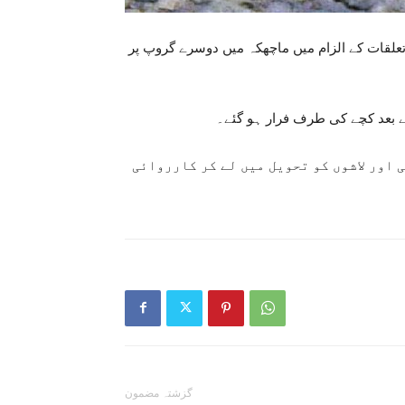
علقات کے الزام میں ماچھکہ میں دوسرے گروپ پر
 اور لاشوں کو تحویل میں لے کر کارروائی
گزشتہ مضمون