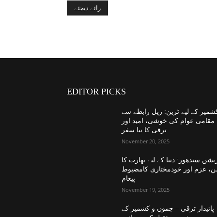
EDITOR PICKS
شمیر کے لیے ٹرین: ریل رابطے سے
مقامی عوام کی خوشی، امید اور
ترقی کا نیا سفر
November 20, 2025
یشن سندھور: دنیا کے لیے بھارت کا
ن، عزم اور خودمختاری کامضبوط
پیغام
November 19, 2025
پائیدار ترقی – جموں و کشمیر کے