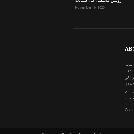
روشن مستقبل کی ضمانت
November 19, 2025
AB
 سچی
آگاہ
والی
تحال
یہ و
 ہے۔
Conta