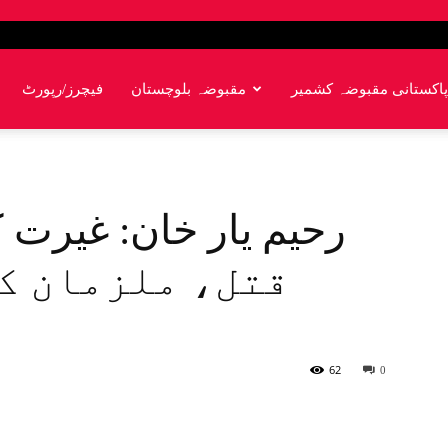
پاکستانی مقبوضہ کشمیر
مقبوضہ بلوچستان
فیچرز/رپورٹ
قتل، ملزمان کچ
62
0