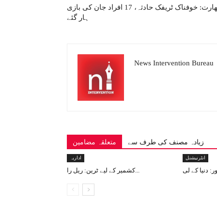
بھارت: خوفناک ٹریفک حادثہ، 17 افراد جان کی بازی
ہار گئے
News Intervention Bureau
زیادہ مصنف کی طرف سے
متعلقہ مضامین
انٹرنیشنل
اداریہ
کشمیر کے لیے ٹرین: ریل را...