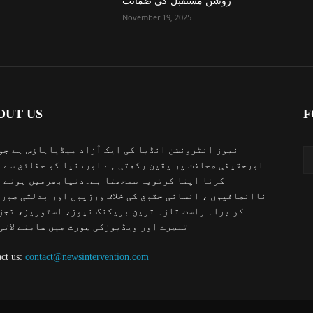
روشن مستقبل کی ضمانت
November 19, 2025
OUT US
F
نیوز انٹرونشن انڈیا کی ایک آزاد میڈیاہاؤس ہے جو
اورحقیقی صحافت پر یقین رکھتی ہے اوردنیا کو حقائق سے 
کرنا اپنا کرتویہ سمجھتا ہے۔دنیابھرمیں ہونے 
ناانصافیوں ، انسانی حقوق کی خلاف ورزیوں اور بدلتی صور
کو براہ راست تازہ ترین بریکنگ نیوز، اسٹوریز، تجز
تبصرے اور ویڈیوزکی صورت میں سامنے لاتی
ct us:
contact@newsintervention.com