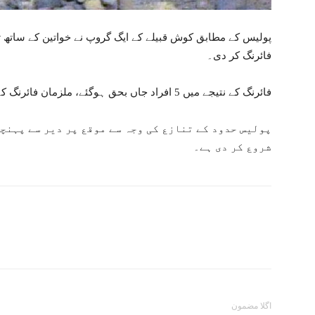
پولیس کے مطابق کوش قبیلے کے ایگ گروپ نے خواتین کے ساتھ ت
فائرنگ کر دی۔
فائرنگ کے نتیجے میں 5 افراد جاں بحق ہوگئے، ملزمان فائرنگ کے بعد کچے کی طرف فرار ہو گئے۔
پولیس حدود کے تنازع کی وجہ سے موقع پر دیر سے پہنچی
شروع کر دی ہے۔
اگلا مضمون