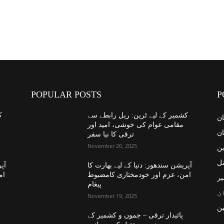
POPULAR POSTS
P
کشمیر کے لیے ٹرین: ریل رابطے سے
ک
ان
مقامی عوام کی خوشی، امید اور
ان
ترقی کا نیا سفر
November 20, 2025
ین
نل
آپریشن سندھور: دنیا کے لیے بھارت کا
آپر
امن، عزم اور خودمختاری کامضبوط
ام
یر
پیغام
ن
November 19, 2025
ن
پائیدار ترقی – جموں و کشمیر کے