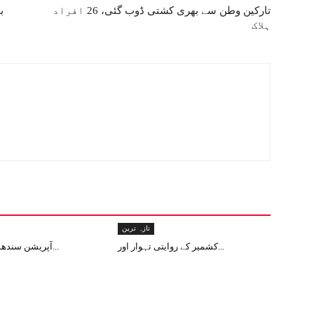
تارکین وطن سے بھری کشتی ڈوب گئی، 26 افراد
ہلاک
تازہ ترین
کشمیر کے روایتی تہوار اور...
آپریشن سندھور: دنیا کے لی...