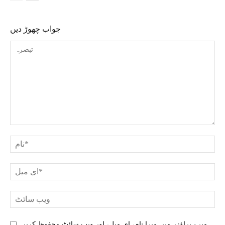
جواب چھوڑ دیں
میرے براؤزر میں میرا نام، ای میل، اور ویب سائٹ محفوظ کریں