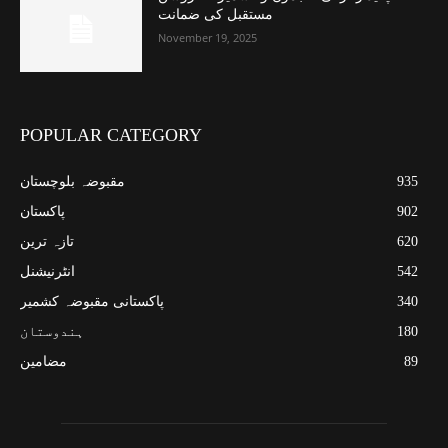
مستقبل کی ضمانت
November 19, 2025
POPULAR CATEGORY
935
مقبوضہ بلوچستان
902
پاکستان
620
تازہ ترین
542
انٹرنیشنل
340
پاکستانی مقبوضہ کشمیر
180
ہندوستان
89
مضامین