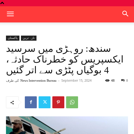
تازہ ترین
پاکستان
سندھ: روہڑی میں سرسید
ایکسپریس کو خطرناک حادثہ،
4 بوگیاں پٹڑی سے اتر گئیں
48
September 15, 2024
-
کی طرف
News Intervention Bureau
0