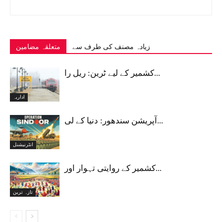
زیادہ مصنف کی طرف سے
متعلقہ مضامین
کشمیر کے لیے ٹرین: ریل را...
اداریہ
آپریشن سندھور: دنیا کے لی...
انٹرنیشنل
کشمیر کے روایتی تہوار اور...
تازہ ترین