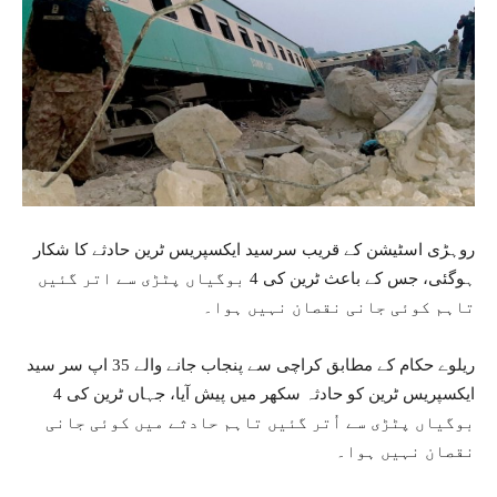
روہڑی اسٹیشن کے قریب سرسید ایکسپریس ٹرین حادثے کا شکار
ہوگئی، جس کے باعث ٹرین کی 4 بوگیاں پٹڑی سے اتر گئیں
تاہم کوئی جانی نقصان نہیں ہوا۔
ریلوے حکام کے مطابق کراچی سے پنجاب جانے والے 35 اپ سر سید
ایکسپریس ٹرین کو حادثہ سکھر میں پیش آیا، جہاں ٹرین کی 4
بوگیاں پٹڑی سے اُتر گئیں تاہم حادثے میں کوئی جانی
نقصان نہیں ہوا۔