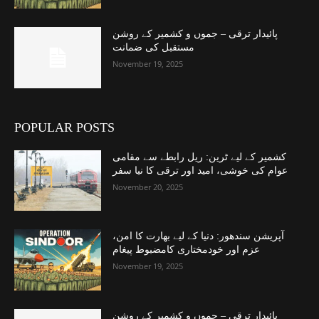
پائیدار ترقی – جموں و کشمیر کے روشن
مستقبل کی ضمانت
November 19, 2025
POPULAR POSTS
کشمیر کے لیے ٹرین: ریل رابطے سے مقامی
عوام کی خوشی، امید اور ترقی کا نیا سفر
November 20, 2025
آپریشن سندھور: دنیا کے لیے بھارت کا امن،
عزم اور خودمختاری کامضبوط پیغام
November 19, 2025
پائیدار ترقی – جموں و کشمیر کے روشن