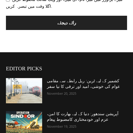
اگلا وقت میں تبصرہ کریں.
EDITOR PICKS
کشمیر کے لیے ٹرین: ریل رابطے سے مقامی
عوام کی خوشی، امید اور ترقی کا نیا سفر
November 20, 2025
آپریشن سندھور: دنیا کے لیے بھارت کا امن،
عزم اور خودمختاری کامضبوط پیغام
November 19, 2025