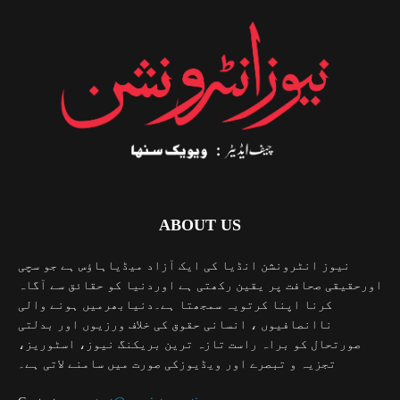
ABOUT US
نیوز انٹرونشن انڈیا کی ایک آزاد میڈیاہاؤس ہے جو سچی
اورحقیقی صحافت پر یقین رکھتی ہے اوردنیا کو حقائق سے آگاہ
کرنا اپنا کرتویہ سمجھتا ہے۔دنیابھرمیں ہونے والی
ناانصافیوں ، انسانی حقوق کی خلاف ورزیوں اور بدلتی
صورتحال کو براہ راست تازہ ترین بریکنگ نیوز، اسٹوریز،
تجزیہ و تبصرے اور ویڈیوزکی صورت میں سامنے لاتی ہے۔