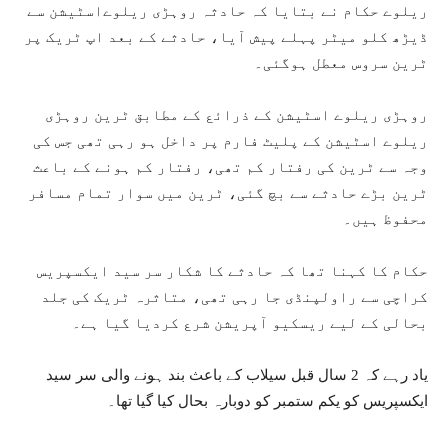
ریلوے حکام نے بتایا کہ حادثہ روہڑی ریلوےاسٹیشن سے
ڈیڑھ کلو میٹر پہلے پیش آیا، حادثے کے بعد اپ ٹریک پر
ٹرین سروس معطل ہوگئی۔
روہڑی ریلوے اسٹیشن کے ذرائع کے مطابق ٹرین روہڑی
ریلوے اسٹیشن کے پلیٹ فارم پر داخل ہو رہی تھی جس کی
وجہ سے ٹرین کی رفتار کم تھی، رفتار کم ہونے کے باعث
ٹرین بڑے حادثے سے بچ گئی، ٹرین میں سوار تمام مسافر
محفوظ ہیں۔
حکام کا کہنا تھا کہ حادثے کا شکار سر سید ایکسپریس
کراچی سے راولپنڈی جا رہی تھی، متاثرہ ٹریک کی جلد
بحالی کے لیے ریسکیو آپریشن شرع کردیا گیا ہے۔
یاد رہے کہ 2 سال قبل سیلاب کے باعث بند ہونے والی سر سید
ایکسپریس کو یکم ستمبر کو دوبارہ بحال کیا گیا تھا۔